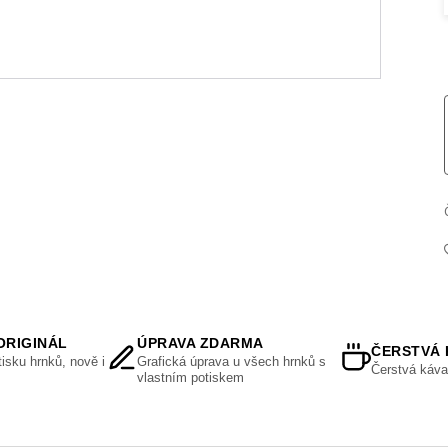
ORIGINÁL
ÚPRAVA ZDARMA
ČERSTVÁ 
isku hrnků, nově i
Grafická úprava u všech hrnků s
Čerstvá káva
vlastním potiskem