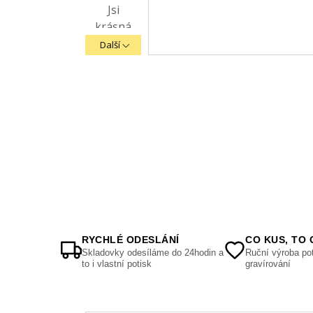
Další
RYCHLÉ ODESLÁNÍ
CO KUS, TO 
Skladovky odesíláme do 24hodin a
Ruční výroba pot
to i vlastní potisk
gravírování