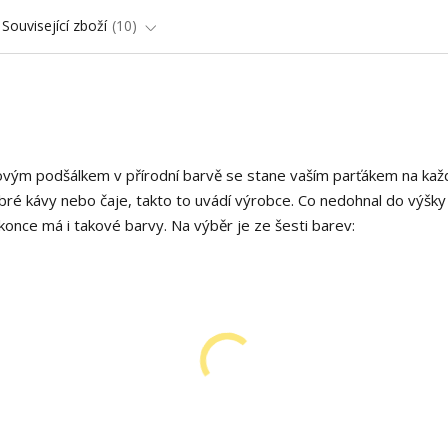
Související zboží
10
vým podšálkem v přírodní barvě se stane vaším parťákem na kaž
obré kávy nebo čaje, takto to uvádí výrobce. Co nedohnal do výšky
once má i takové barvy. Na výběr je ze šesti barev: