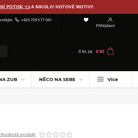
NÍ POTISK 👈
A NIKOLIV HOTOVÉ MOTIVY.
volejte.
+420 739 577 041
Přihlášení
0
ks
za
0 Kč
NA ZUB
NĚCO NA SEBE
Více
Ohodnotit produkt