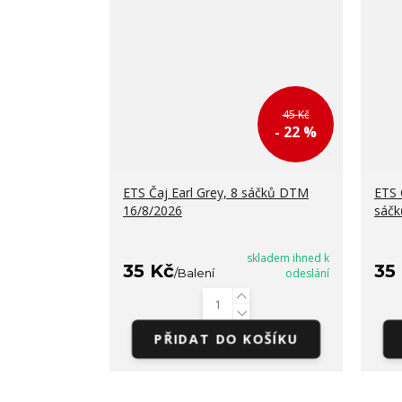
45 Kč
- 22 %
ETS Čaj Earl Grey, 8 sáčků DTM
ETS 
16/8/2026
sáčk
skladem ihned k
35 Kč
35
/
Balení
odeslání
PŘIDAT DO KOŠÍKU