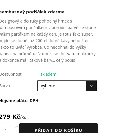
bambusový podšálek zdarma
Designový a do ruky pohodlný hrnek s
bambusovým podšálkem v přírodní barvě se stane
vaším parťákem na každý den. Je totiž fakt super.
Vejde se do něj až 200ml dobré kávy nebo čaje,
takto to uvádí výrobce. Co nedohnal do výšky
nahnal na průměru. Nafoukl se do tvaru makronky
a dokonce má i takové barv...
celý popis
Dostupnost
skladem
Barva
Nejsme plátci DPH
279 Kč
/
Ks
PŘIDAT DO KOŠÍKU