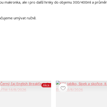
ypu makronka, ale i pro další hrnky do objemu 300/400ml a průmě
ručujeme umývat ručně.
Akce