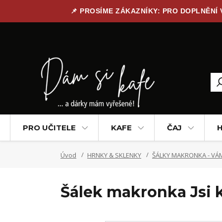
📌 PROSÍME ZÁKAZNÍKY: PRO DOPLNĚNÍ
PRO UČITELE
KAFE
ČAJ
H
Úvod
HRNKY & SKLENKY
ŠÁLKY MAKRONKA - VÁM
Šálek makronka Jsi 