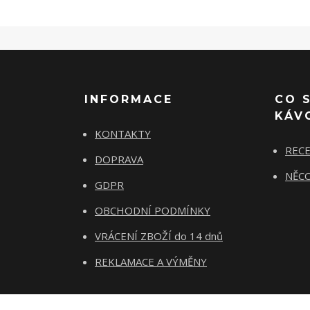
INFORMACE
CO 
KÁV
KONTAKTY
REC
DOPRAVA
NĚCO
GDPR
OBCHODNÍ PODMÍNKY
VRÁCENÍ ZBOŽÍ do 14 dnů
REKLAMACE A VÝMĚNY