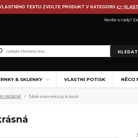
 VLASTNÍHO TEXTU ZVOLTE PRODUKT V KATEGORII
👉 VLAST
Nevíte si rady? Za
HLEDAT
RNKY & SKLENKY
VLASTNÍ POTISK
NĚCO 
I OBLÍBENÉ
Šálek makronka Jsi krásná
krásná