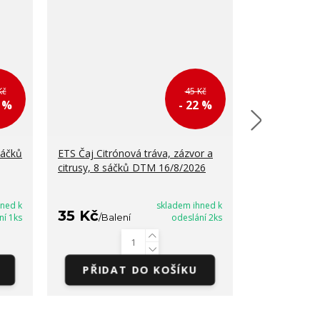
Kč
45 Kč
2 %
- 22 %
sáčků
ETS Čaj Citrónová tráva, zázvor a
ETS Super ov
citrusy, 8 sáčků DTM 16/8/2026
DTM 16/8/2
hned k
skladem ihned k
35 Kč
35 Kč
ní 1ks
/
Balení
odeslání 2ks
/
Bal
PŘIDAT DO KOŠÍKU
PŘIDA