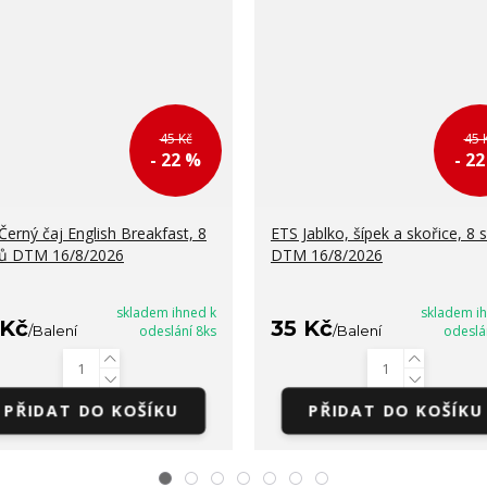
45 Kč
45 
- 22 %
- 2
Černý čaj English Breakfast, 8
ETS Jablko, šípek a skořice, 8 
ů DTM 16/8/2026
DTM 16/8/2026
skladem ihned k
skladem i
 Kč
35 Kč
/
Balení
odeslání 8ks
/
Balení
odeslá
PŘIDAT DO KOŠÍKU
PŘIDAT DO KOŠÍKU