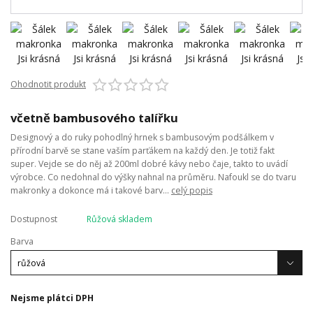
Ohodnotit produkt
včetně bambusového talířku
Designový a do ruky pohodlný hrnek s bambusovým podšálkem v
přírodní barvě se stane vaším parťákem na každý den. Je totiž fakt
super. Vejde se do něj až 200ml dobré kávy nebo čaje, takto to uvádí
výrobce. Co nedohnal do výšky nahnal na průměru. Nafoukl se do tvaru
makronky a dokonce má i takové barv...
celý popis
Dostupnost
Růžová skladem
Barva
Nejsme plátci DPH