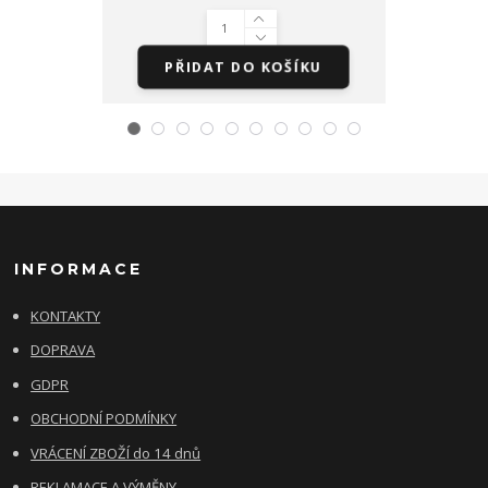
PŘIDAT DO KOŠÍKU
PŘI
INFORMACE
KONTAKTY
DOPRAVA
GDPR
OBCHODNÍ PODMÍNKY
VRÁCENÍ ZBOŽÍ do 14 dnů
REKLAMACE A VÝMĚNY