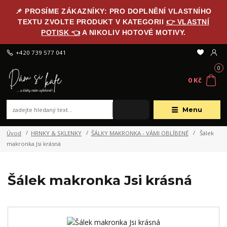
📌 PROSÍME ZÁKAZNÍKY: PRO DOPLNĚNÍ VLASTNÍHO
TEXTU ZVOLTE PRODUKT V KATEGORII
👉 VLASTNÍ
POTISK 👈
A NIKOLIV HOTOVÉ MOTIVY.
+420 739 577 041
0
0 Kč
Menu
Úvod
HRNKY & SKLENKY
ŠÁLKY MAKRONKA - VÁMI OBLÍBENÉ
Šálek
makronka Jsi krásná
Šálek makronka Jsi krásná