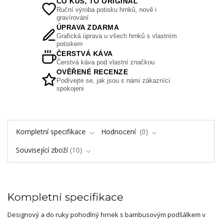
CO KUS, TO ORIGINÁL
Ruční výroba potisku hrnků, nově i
gravírování
ÚPRAVA ZDARMA
Grafická úprava u všech hrnků s vlastním
potiskem
ČERSTVÁ KÁVA
Čerstvá káva pod vlastní značkou
OVĚŘENÉ RECENZE
Podívejte se, jak jsou s námi zákazníci
spokojeni
Kompletní specifikace
Hodnocení
0
Související zboží
10
Kompletní specifikace
Designový a do ruky pohodlný hrnek s bambusovým podšálkem v