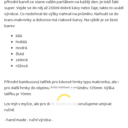
přírodní barvě se stane vaším parťákem na každý den. Je totiž fakt
super. Vejde se do něj až 200ml dobré kávy nebo čaje, takto to uvádí
výrobce. Co nedohnal do výšky nahnal na průměru. Nafoukl se do
tvaru makronky a dokonce má i takové barvy. Na výběr je ze šesti
barev:
bílá
hnědá
modrá
žlutá
zelená
růžová
Přírodní bambusový talířek pro kávové hrnky typu makronka, ale i
pro další hrnky do objemu 300/400ml a průměru 105mm. Výška
talířku je 10mm.
Lze mýt v myčce, ale pro delší životnost doporučujeme umývat
ručně.
- hand made - ruční výroba -