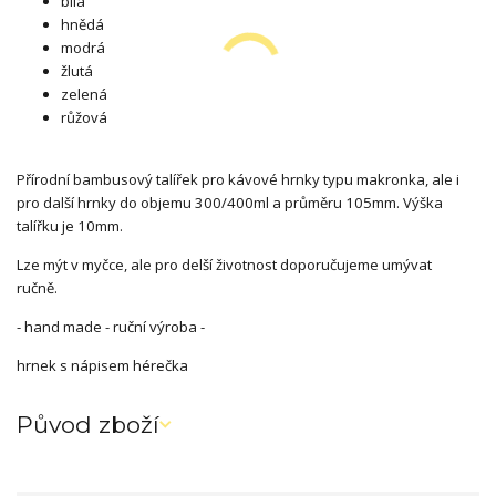
bílá
hnědá
modrá
žlutá
zelená
růžová
Přírodní bambusový talířek pro kávové hrnky typu makronka, ale i
pro další hrnky do objemu 300/400ml a průměru 105mm. Výška
talířku je 10mm.
Lze mýt v myčce, ale pro delší životnost doporučujeme umývat
ručně.
- hand made - ruční výroba -
hrnek s nápisem hérečka
Původ zboží