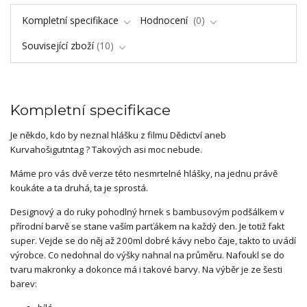
Kompletní specifikace
Hodnocení
0
Související zboží
10
Kompletní specifikace
Je někdo, kdo by neznal hlášku z filmu Dědictví aneb
Kurvahošigutntag ? Takových asi moc nebude.
Máme pro vás dvě verze této nesmrtelné hlášky, na jednu právě
koukáte a ta druhá, ta je sprostá.
Designový a do ruky pohodlný hrnek s bambusovým podšálkem v
přírodní barvě se stane vaším parťákem na každý den. Je totiž fakt
super. Vejde se do něj až 200ml dobré kávy nebo čaje, takto to uvádí
výrobce. Co nedohnal do výšky nahnal na průměru. Nafoukl se do
tvaru makronky a dokonce má i takové barvy. Na výběr je ze šesti
barev: