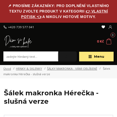
📌 PROSÍME ZÁKAZNÍKY: PRO DOPLNĚNÍ VLASTNÍHO
TEXTU ZVOLTE PRODUKT V KATEGORII
👉 VLASTNÍ
POTISK 👈
A NIKOLIV HOTOVÉ MOTIVY.
+420 739 577 041
0
0 Kč
Menu
Úvod
HRNKY & SKLENKY
ŠÁLKY MAKRONKA - VÁMI OBLÍBENÉ
Šálek
makronka Hérečka - slušná verze
Šálek makronka Hérečka -
slušná verze