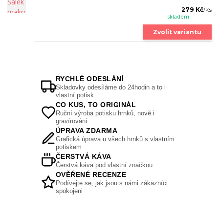
279 Kč
/
Ks
skladem
Zvolit variantu
RYCHLÉ ODESLÁNÍ
Skladovky odesíláme do 24hodin a to i
vlastní potisk
CO KUS, TO ORIGINÁL
Ruční výroba potisku hrnků, nově i
gravírování
ÚPRAVA ZDARMA
Grafická úprava u všech hrnků s vlastním
potiskem
ČERSTVÁ KÁVA
Čerstvá káva pod vlastní značkou
OVĚŘENÉ RECENZE
Podívejte se, jak jsou s námi zákazníci
spokojeni