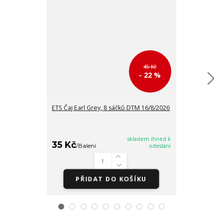
45 Kč
- 22 %
ETS Čaj Earl Grey, 8 sáčků DTM 16/8/2026
ETS Černý čaj 
DTM 16/8/202
skladem ihned k
35 Kč
35 Kč
/
Balení
odeslání
/
Balen
PŘIDAT DO KOŠÍKU
PŘI