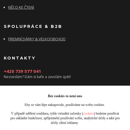
NĚCO KE ČTENÍ
SPOLUPRÁCE & B2B
FIREMNÍ DÁRKY & VELKOOBCHOD
KONTAKTY
+420 739 577 041
Nezvedám? Dám si kafe a zavolám zpět!
info@damsikafe.cz
Bez cookies to není ono
Aby se vám lépe nakupovalo, používáme na webu cookies.
V případě udělení souhlasu, tyhle virtuální sušenky (
cookies
) budeme používat
pro základní funkčnost, zpříjemnění používání webu, analytické účely a také pro
účely cílení reklamy.