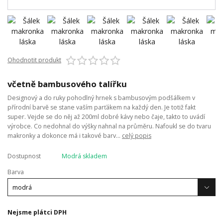
Ohodnotit produkt
včetně bambusového talířku
Designový a do ruky pohodlný hrnek s bambusovým podšálkem v
přírodní barvě se stane vaším parťákem na každý den. Je totiž fakt
super. Vejde se do něj až 200ml dobré kávy nebo čaje, takto to uvádí
výrobce. Co nedohnal do výšky nahnal na průměru. Nafoukl se do tvaru
makronky a dokonce má i takové barv...
celý popis
Dostupnost
Modrá skladem
Barva
Nejsme plátci DPH