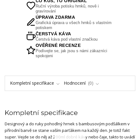
CO KUS, TO ORIGINÁL
Ruční výroba potisku hrnků, nově i
gravírování
ÚPRAVA ZDARMA
Grafická úprava u všech hrnků s vlastním
potiskem
ČERSTVÁ KÁVA
Čerstvá káva pod vlastní značkou
OVĚŘENÉ RECENZE
Podívejte se, jak jsou s námi zákazníci
spokojeni
Kompletní specifikace
Hodnocení
0
Kompletní specifikace
Designový a do ruky pohodlný hrnek s bambusovým podšálkem v
přírodní barvě se stane vaším parťákem na každý den. Je totiž fakt
super. Vejde se do něj až 200ml dobré kávy nebo čaje, takto to uvádí