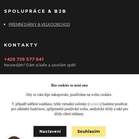
SPOLUPRÁCE & B2B
FIREMNÍ DÁRKY & VELKOOBCHOD
KONTAKTY
+420 739 577 041
Nezvedám? Dám si kafe a zavolám zpět!
info@damsikafe.cz
Bez cookies to není ono
Aby se vám lépe nakupovalo, používáme na webu cookies.
V případě udělení souhlasu, tyhle virtuální sušenky (
cookies
) budeme používat
pro základní funkčnost, zpříjemnění používání webu, analytické účely a také pro
účely cílení reklamy.
Upravit sběr cookies.
Nastavení
Souhlasím