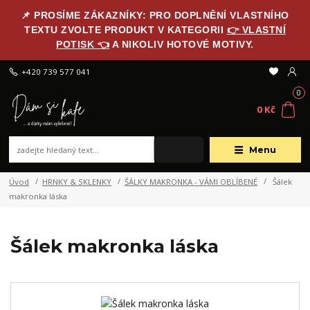
📌 PROSÍME ZÁKAZNÍKY: PRO DOPLNĚNÍ VLASTNÍHO
TEXTU ZVOLTE PRODUKT V KATEGORII
👉 VLASTNÍ
POTISK 👈
A NIKOLIV HOTOVÉ MOTIVY.
+420 739 577 041
0
0 Kč
Menu
Úvod
HRNKY & SKLENKY
ŠÁLKY MAKRONKA - VÁMI OBLÍBENÉ
Šálek
makronka láska
Šálek makronka láska