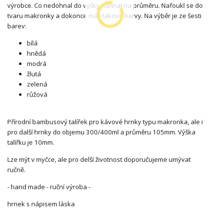
výrobce. Co nedohnal do výšky nahnal na průměru. Nafoukl se do
tvaru makronky a dokonce má i takové barvy. Na výběr je ze šesti
barev:
bílá
hnědá
modrá
žlutá
zelená
růžová
Přírodní bambusový talířek pro kávové hrnky typu makronka, ale i
pro další hrnky do objemu 300/400ml a průměru 105mm. Výška
talířku je 10mm.
Lze mýt v myčce, ale pro delší životnost doporučujeme umývat
ručně.
- hand made - ruční výroba -
hrnek s nápisem láska