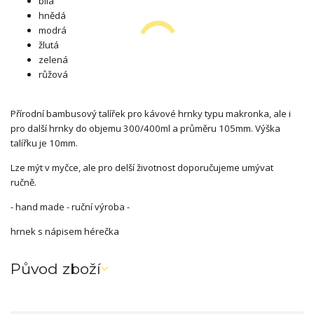
bílá
hnědá
modrá
žlutá
zelená
růžová
Přírodní bambusový talířek pro kávové hrnky typu makronka, ale i
pro další hrnky do objemu 300/400ml a průměru 105mm. Výška
talířku je 10mm.
Lze mýt v myčce, ale pro delší životnost doporučujeme umývat
ručně.
- hand made - ruční výroba -
hrnek s nápisem hérečka
Původ zboží