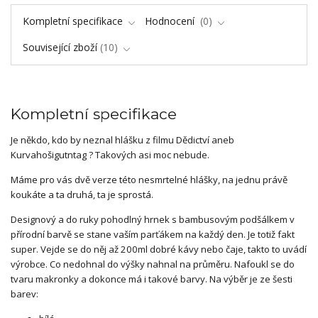
Kompletní specifikace
Hodnocení
0
Související zboží
10
Kompletní specifikace
Je někdo, kdo by neznal hlášku z filmu Dědictví aneb
Kurvahošigutntag ? Takových asi moc nebude.
Máme pro vás dvě verze této nesmrtelné hlášky, na jednu právě
koukáte a ta druhá, ta je sprostá.
Designový a do ruky pohodlný hrnek s bambusovým podšálkem v
přírodní barvě se stane vaším parťákem na každý den. Je totiž fakt
super. Vejde se do něj až 200ml dobré kávy nebo čaje, takto to uvádí
výrobce. Co nedohnal do výšky nahnal na průměru. Nafoukl se do
tvaru makronky a dokonce má i takové barvy. Na výběr je ze šesti
barev: