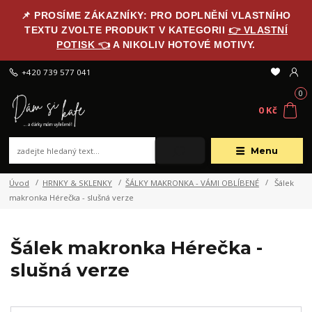
📌 PROSÍME ZÁKAZNÍKY: PRO DOPLNĚNÍ VLASTNÍHO
TEXTU ZVOLTE PRODUKT V KATEGORII
👉 VLASTNÍ
POTISK 👈
A NIKOLIV HOTOVÉ MOTIVY.
+420 739 577 041
0
0 Kč
Menu
Úvod
HRNKY & SKLENKY
ŠÁLKY MAKRONKA - VÁMI OBLÍBENÉ
Šálek
makronka Hérečka - slušná verze
Šálek makronka Hérečka -
slušná verze