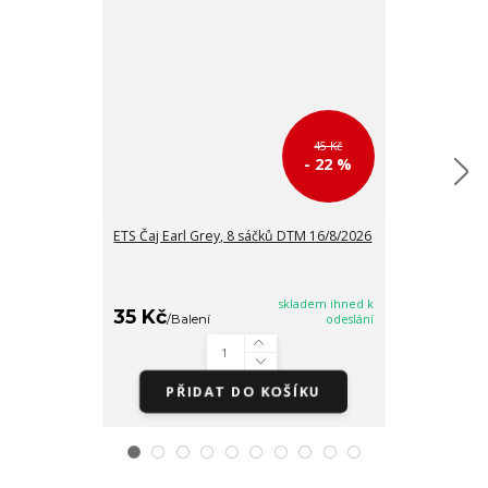
45 Kč
- 22 %
ETS Čaj Earl Grey, 8 sáčků DTM 16/8/2026
ETS Černý čaj 
DTM 16/8/202
skladem ihned k
35 Kč
35 Kč
/
Balení
odeslání
/
Balen
PŘIDAT DO KOŠÍKU
PŘI