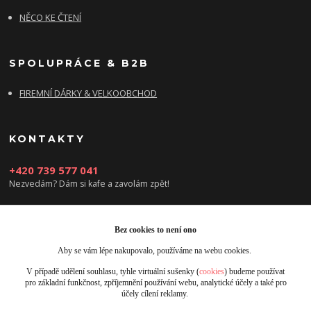
NĚCO KE ČTENÍ
SPOLUPRÁCE & B2B
FIREMNÍ DÁRKY & VELKOOBCHOD
KONTAKTY
+420 739 577 041
Nezvedám? Dám si kafe a zavolám zpět!
info@damsikafe.cz
Bez cookies to není ono
Aby se vám lépe nakupovalo, používáme na webu cookies.
V případě udělení souhlasu, tyhle virtuální sušenky (
cookies
) budeme používat
pro základní funkčnost, zpříjemnění používání webu, analytické účely a také pro
účely cílení reklamy.