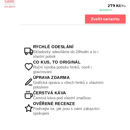
279 Kč
/
Ks
skladem
Zvolit variantu
RYCHLÉ ODESLÁNÍ
Skladovky odesíláme do 24hodin a to i
vlastní potisk
CO KUS, TO ORIGINÁL
Ruční výroba potisku hrnků, nově i
gravírování
ÚPRAVA ZDARMA
Grafická úprava u všech hrnků s vlastním
potiskem
ČERSTVÁ KÁVA
Čerstvá káva pod vlastní značkou
OVĚŘENÉ RECENZE
Podívejte se, jak jsou s námi zákazníci
spokojeni