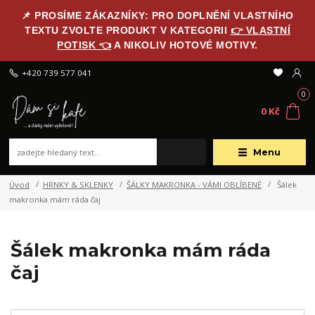
📌 PROSÍME ZÁKAZNÍKY: PRO DOPLNĚNÍ VLASTNÍHO
TEXTU ZVOLTE PRODUKT V KATEGORII
👉 VLASTNÍ
POTISK 👈
A NIKOLIV HOTOVÉ MOTIVY.
+420 739 577 041
0
0 Kč
Menu
Úvod
HRNKY & SKLENKY
ŠÁLKY MAKRONKA - VÁMI OBLÍBENÉ
Šálek
makronka mám ráda čaj
Šálek makronka mám ráda
čaj