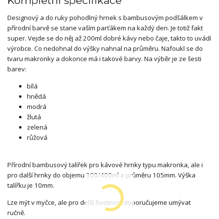
Kompletní specifikace
Designový a do ruky pohodlný hrnek s bambusovým podšálkem v
přírodní barvě se stane vaším parťákem na každý den. Je totiž fakt
super. Vejde se do něj až 200ml dobré kávy nebo čaje, takto to uvádí
výrobce. Co nedohnal do výšky nahnal na průměru. Nafoukl se do
tvaru makronky a dokonce má i takové barvy. Na výběr je ze šesti
barev:
bílá
hnědá
modrá
žlutá
zelená
růžová
Přírodní bambusový talířek pro kávové hrnky typu makronka, ale i
pro další hrnky do objemu 300/400ml a průměru 105mm. Výška
talířku je 10mm.
Lze mýt v myčce, ale pro delší životnost doporučujeme umývat
ručně.