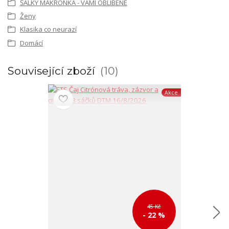
ŠÁLKY MAKRONKA - VÁMI OBLÍBENÉ
Ženy
Klasika co neurazí
Domácí
Související zboží
10
Akce
45 Kč
- 22 %