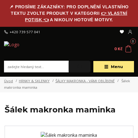
📌 PROSÍME ZÁKAZNÍKY: PRO DOPLNĚNÍ VLASTNÍHO
TEXTU ZVOLTE PRODUKT V KATEGORII
👉 VLASTNÍ
POTISK 👈
A NIKOLIV HOTOVÉ MOTIVY.
+420 739 577 041
0
0 Kč
Menu
Úvod
HRNKY & SKLENKY
ŠÁLKY MAKRONKA - VÁMI OBLÍBENÉ
Šálek
makronka maminka
Šálek makronka maminka