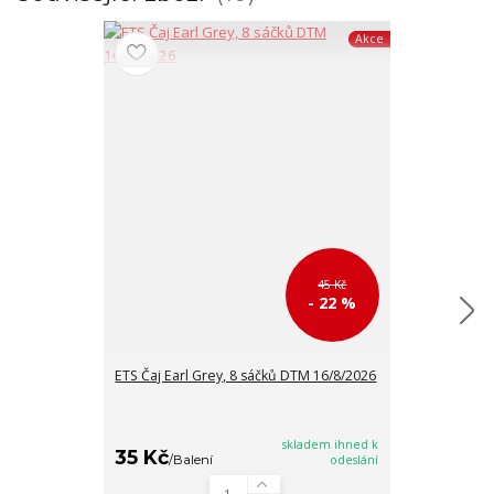
Akce
45 Kč
- 22 %
ETS Čaj Earl Grey, 8 sáčků DTM 16/8/2026
ETS Černý čaj 
DTM 16/8/202
skladem ihned k
35 Kč
35 Kč
/
Balení
odeslání
/
Balen