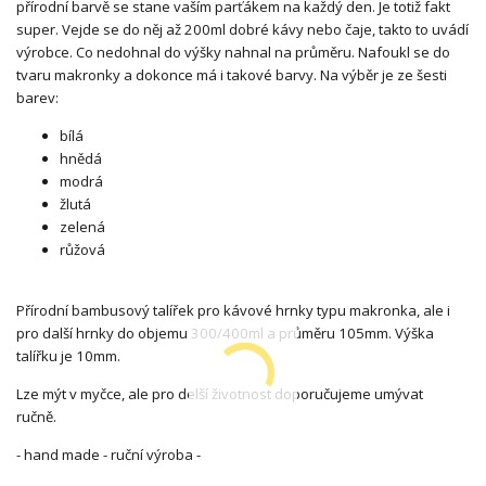
přírodní barvě se stane vaším parťákem na každý den. Je totiž fakt
super. Vejde se do něj až 200ml dobré kávy nebo čaje, takto to uvádí
výrobce. Co nedohnal do výšky nahnal na průměru. Nafoukl se do
tvaru makronky a dokonce má i takové barvy. Na výběr je ze šesti
barev:
bílá
hnědá
modrá
žlutá
zelená
růžová
Přírodní bambusový talířek pro kávové hrnky typu makronka, ale i
pro další hrnky do objemu 300/400ml a průměru 105mm. Výška
talířku je 10mm.
Lze mýt v myčce, ale pro delší životnost doporučujeme umývat
ručně.
- hand made - ruční výroba -