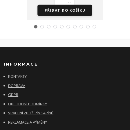
PŘIDAT DO KOŠÍKU
PŘI
INFORMACE
KONTAKTY
DOPRAVA
GDPR
OBCHODNÍ PODMÍNKY
VRÁCENÍ ZBOŽÍ do 14 dnů
REKLAMACE A VÝMĚNY