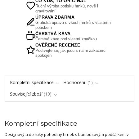
CO KUS, TO ORIGINÁL
Ruční výroba potisku hrnků, nově i
gravírování
ÚPRAVA ZDARMA
Grafická úprava u všech hrnků s vlastním
potiskem
ČERSTVÁ KÁVA
Čerstvá káva pod vlastní značkou
OVĚŘENÉ RECENZE
Podívejte se, jak jsou s námi zákazníci
spokojeni
Kompletní specifikace
Hodnocení
1
Související zboží
10
Kompletní specifikace
Designový a do ruky pohodlný hrnek s bambusovým podšálkem v