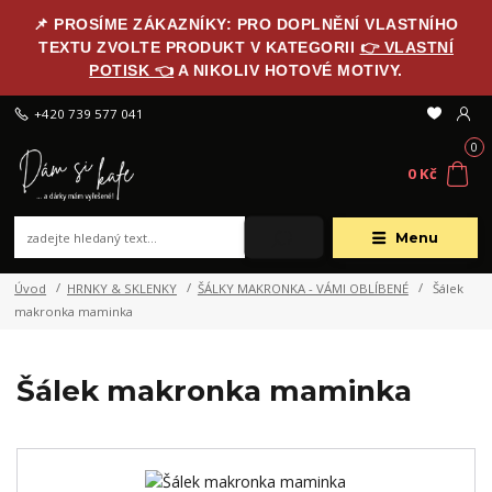
📌 PROSÍME ZÁKAZNÍKY: PRO DOPLNĚNÍ VLASTNÍHO
TEXTU ZVOLTE PRODUKT V KATEGORII
👉 VLASTNÍ
POTISK 👈
A NIKOLIV HOTOVÉ MOTIVY.
+420 739 577 041
0
0 Kč
Menu
Úvod
HRNKY & SKLENKY
ŠÁLKY MAKRONKA - VÁMI OBLÍBENÉ
Šálek
makronka maminka
Šálek makronka maminka