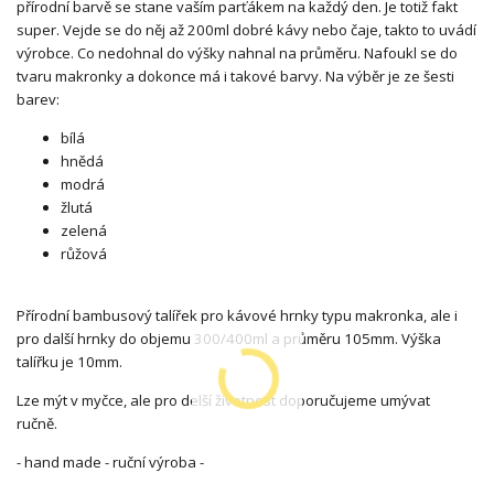
přírodní barvě se stane vaším parťákem na každý den. Je totiž fakt
super. Vejde se do něj až 200ml dobré kávy nebo čaje, takto to uvádí
výrobce. Co nedohnal do výšky nahnal na průměru. Nafoukl se do
tvaru makronky a dokonce má i takové barvy. Na výběr je ze šesti
barev:
bílá
hnědá
modrá
žlutá
zelená
růžová
Přírodní bambusový talířek pro kávové hrnky typu makronka, ale i
pro další hrnky do objemu 300/400ml a průměru 105mm. Výška
talířku je 10mm.
Lze mýt v myčce, ale pro delší životnost doporučujeme umývat
ručně.
- hand made - ruční výroba -