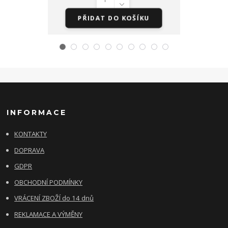
PŘIDAT DO KOŠÍKU
PŘID
INFORMACE
KONTAKTY
DOPRAVA
GDPR
OBCHODNÍ PODMÍNKY
VRÁCENÍ ZBOŽÍ do 14 dnů
REKLAMACE A VÝMĚNY