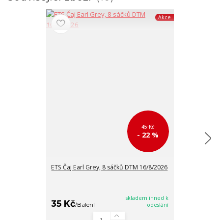
Akce
45 Kč
- 22 %
ETS Čaj Earl Grey, 8 sáčků DTM 16/8/2026
ETS Černý čaj 
DTM 16/8/202
skladem ihned k
35 Kč
35 Kč
/
Balení
odeslání
/
Balen