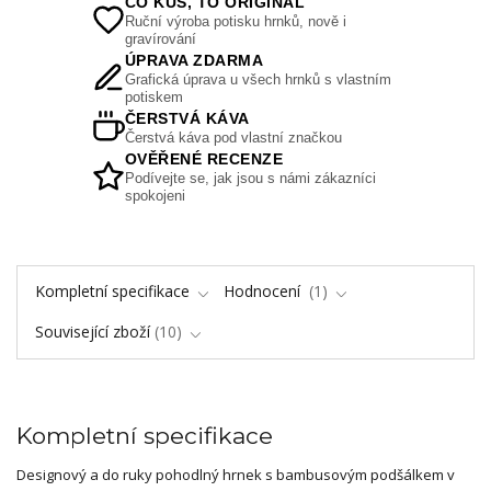
CO KUS, TO ORIGINÁL
Ruční výroba potisku hrnků, nově i
gravírování
ÚPRAVA ZDARMA
Grafická úprava u všech hrnků s vlastním
potiskem
ČERSTVÁ KÁVA
Čerstvá káva pod vlastní značkou
OVĚŘENÉ RECENZE
Podívejte se, jak jsou s námi zákazníci
spokojeni
Kompletní specifikace
Hodnocení
1
Související zboží
10
Kompletní specifikace
Designový a do ruky pohodlný hrnek s bambusovým podšálkem v