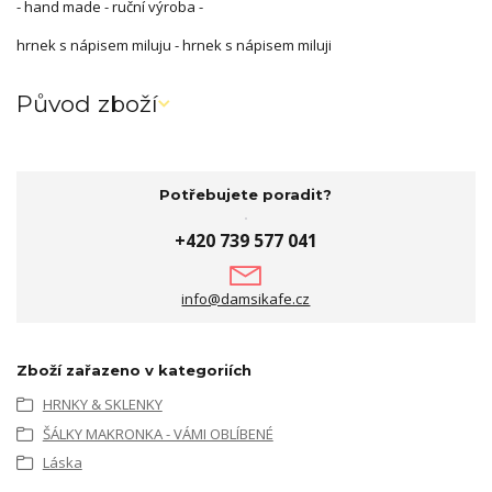
- hand made - ruční výroba -
hrnek s nápisem miluju - hrnek s nápisem miluji
Původ zboží
Potřebujete poradit?
+420 739 577 041
info@damsikafe.cz
Zboží zařazeno v kategoriích
HRNKY & SKLENKY
ŠÁLKY MAKRONKA - VÁMI OBLÍBENÉ
Láska