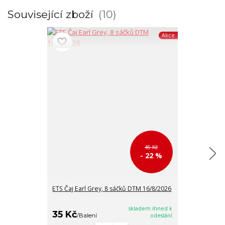
Související zboží
10
Akce
45 Kč
- 22 %
ETS Čaj Earl Grey, 8 sáčků DTM 16/8/2026
ETS Černý čaj 
DTM 16/8/202
skladem ihned k
35 Kč
35 Kč
/
Balení
odeslání
/
Balen