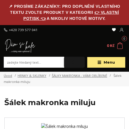
📌 PROSÍME ZÁKAZNÍKY: PRO DOPLNĚNÍ VLASTNÍHO
TEXTU ZVOLTE PRODUKT V KATEGORII
👉 VLASTNÍ
POTISK 👈
A NIKOLIV HOTOVÉ MOTIVY.
+420 739 577 041
0
0 Kč
Menu
Úvod
HRNKY & SKLENKY
ŠÁLKY MAKRONKA - VÁMI OBLÍBENÉ
Šálek
makronka miluju
Šálek makronka miluju