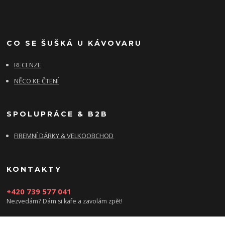
CO SE ŠUŠKÁ U KÁVOVARU
RECENZE
NĚCO KE ČTENÍ
SPOLUPRÁCE & B2B
FIREMNÍ DÁRKY & VELKOOBCHOD
KONTAKTY
+420 739 577 041
Nezvedám? Dám si kafe a zavolám zpět!
info@damsikafe.cz