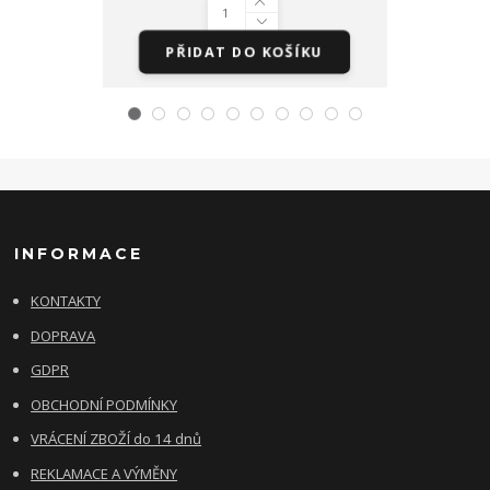
PŘIDAT DO KOŠÍKU
PŘI
INFORMACE
KONTAKTY
DOPRAVA
GDPR
OBCHODNÍ PODMÍNKY
VRÁCENÍ ZBOŽÍ do 14 dnů
REKLAMACE A VÝMĚNY