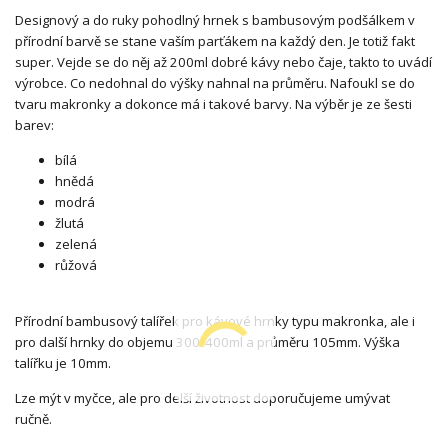
Designový a do ruky pohodlný hrnek s bambusovým podšálkem v
přírodní barvě se stane vaším parťákem na každý den. Je totiž fakt
super. Vejde se do něj až 200ml dobré kávy nebo čaje, takto to uvádí
výrobce. Co nedohnal do výšky nahnal na průměru. Nafoukl se do
tvaru makronky a dokonce má i takové barvy. Na výběr je ze šesti
barev:
bílá
hnědá
modrá
žlutá
zelená
růžová
Přírodní bambusový talířek pro kávové hrnky typu makronka, ale i
pro další hrnky do objemu 300/400ml a průměru 105mm. Výška
talířku je 10mm.
Lze mýt v myčce, ale pro delší životnost doporučujeme umývat
ručně.