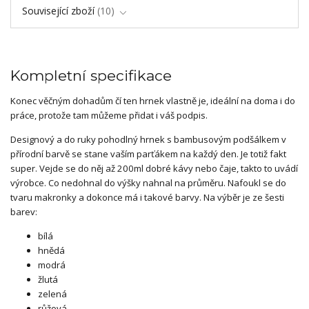
Související zboží
10
Kompletní specifikace
Konec věčným dohadům čí ten hrnek vlastně je, ideální na doma i do
práce, protože tam můžeme přidat i váš podpis.
Designový a do ruky pohodlný hrnek s bambusovým podšálkem v
přírodní barvě se stane vaším parťákem na každý den. Je totiž fakt
super. Vejde se do něj až 200ml dobré kávy nebo čaje, takto to uvádí
výrobce. Co nedohnal do výšky nahnal na průměru. Nafoukl se do
tvaru makronky a dokonce má i takové barvy. Na výběr je ze šesti
barev:
bílá
hnědá
modrá
žlutá
zelená
růžová