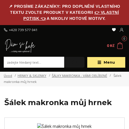
📌 PROSÍME ZÁKAZNÍKY: PRO DOPLNĚNÍ VLASTNÍHO
TEXTU ZVOLTE PRODUKT V KATEGORII
👉 VLASTNÍ
POTISK 👈
A NIKOLIV HOTOVÉ MOTIVY.
+420 739 577 041
0
0 Kč
Menu
Úvod
HRNKY & SKLENKY
ŠÁLKY MAKRONKA - VÁMI OBLÍBENÉ
Šálek
makronka můj hrnek
Šálek makronka můj hrnek