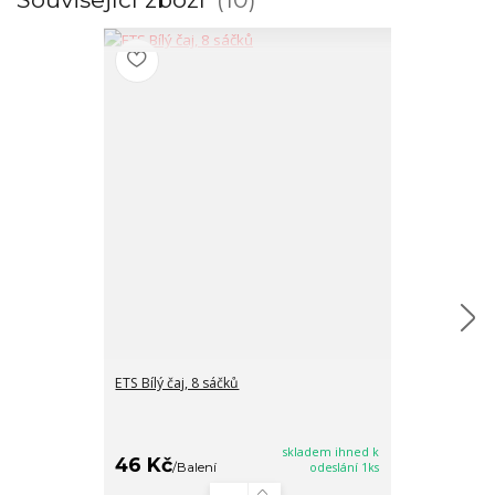
ETS Bílý čaj, 8 sáčků
ETS Brusinky, 
16/8/2026
skladem ihned k
46 Kč
35 Kč
/
Balení
odeslání 1ks
/
Balen