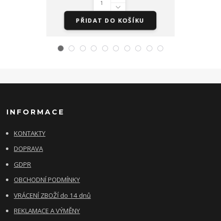
PŘIDAT DO KOŠÍKU
PŘI
INFORMACE
KONTAKTY
DOPRAVA
GDPR
OBCHODNÍ PODMÍNKY
VRÁCENÍ ZBOŽÍ do 14 dnů
REKLAMACE A VÝMĚNY