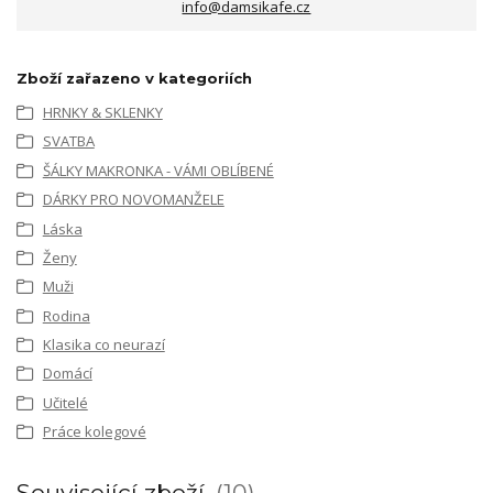
info@damsikafe.cz
Zboží zařazeno v kategoriích
HRNKY & SKLENKY
SVATBA
ŠÁLKY MAKRONKA - VÁMI OBLÍBENÉ
DÁRKY PRO NOVOMANŽELE
Láska
Ženy
Muži
Rodina
Klasika co neurazí
Domácí
Učitelé
Práce kolegové
Související zboží
10