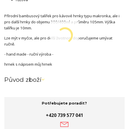
Přírodní bambusový talířek pro kávové hrnky typu makronka, ale i
pro další hrnky do objemu 300/400ml a průměru 105mm. Výška
talířku je 10mm.
Lze mýt v myčce, ale pro delší životnost doporučujeme umývat
ručně.
- hand made - ruční výroba -
hrnek s nápisem můj hrnek
Původ zboží
Potřebujete poradit?
+420 739 577 041