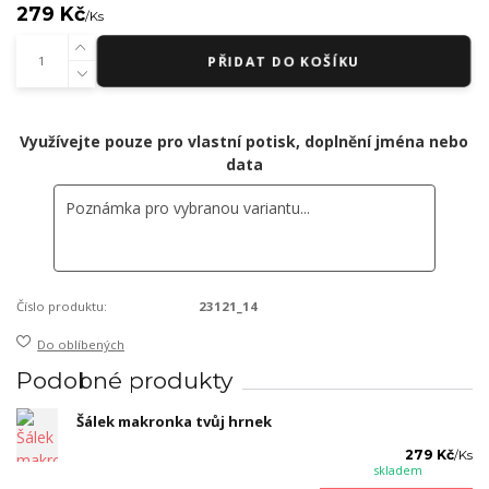
279 Kč
/
Ks
PŘIDAT DO KOŠÍKU
Využívejte pouze pro vlastní potisk, doplnění jména nebo
data
Číslo produktu:
23121_14
Do oblíbených
Podobné produkty
Šálek makronka tvůj hrnek
279 Kč
/
Ks
skladem