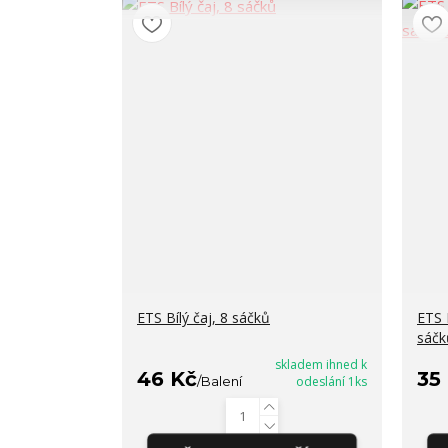
ETS Bílý čaj, 8 sáčků
ETS 
sáčk
skladem ihned k
46 Kč
35
/
Balení
odeslání 1ks