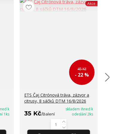
Akce
45 Kč
- 22 %
ETS Čaj Citrónová tráva, zázvor a
ETS Čaj Earl
citrusy, 8 sáčků DTM 16/8/2026
16/8/2026
hned k
skladem ihned k
35 Kč
35 Kč
ní 1ks
/
Balení
odeslání 2ks
/
Bal