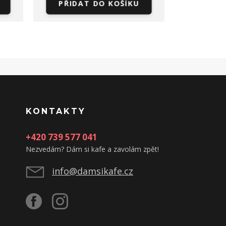
PŘIDAT DO KOŠÍKU
PŘIDA
KONTAKTY
+420 739 577 041
Nezvedám? Dám si kafe a zavolám zpět!
info@damsikafe.cz