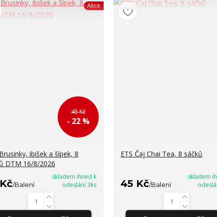
Akce
45 Kč
- 22 %
Brusinky, ibišek a šípek, 8
ETS Čaj Chai Tea, 8 sáčků
ů DTM 16/8/2026
skladem ihned k
skladem i
 Kč
45 Kč
/
Balení
odeslání 3ks
/
Balení
odeslá