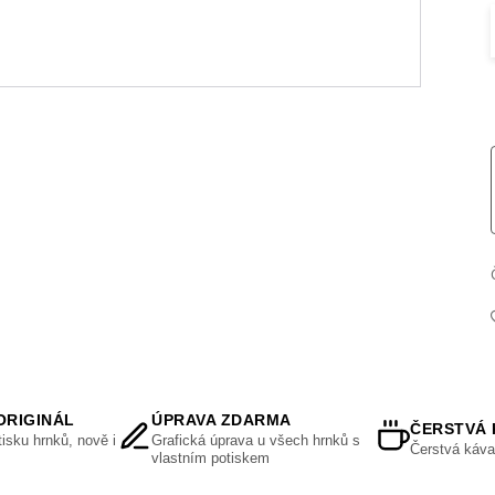
ORIGINÁL
ÚPRAVA ZDARMA
ČERSTVÁ 
isku hrnků, nově i
Grafická úprava u všech hrnků s
Čerstvá káva
vlastním potiskem