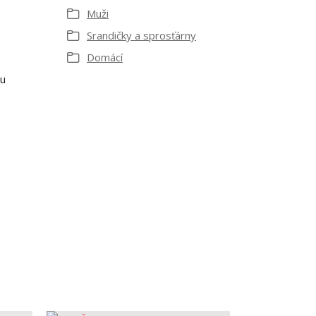
Muži
Srandičky a sprosťárny
Domácí
ru