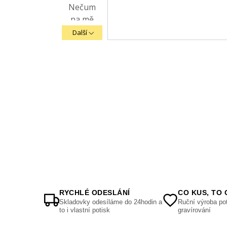
Další
RYCHLÉ ODESLÁNÍ
CO KUS, TO 
Skladovky odesíláme do 24hodin a
Ruční výroba pot
to i vlastní potisk
gravírování