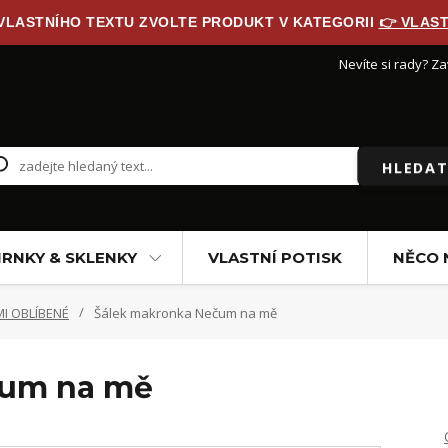
 VLASTNÍHO TEXTU ZVOLTE PRODUKT V KATEGORII
👉 VLAST
Nevíte si rady? Za
HLEDAT
RNKY & SKLENKY
VLASTNÍ POTISK
NĚCO 
I OBLÍBENÉ
Šálek makronka Nečum na mě
čum na mě