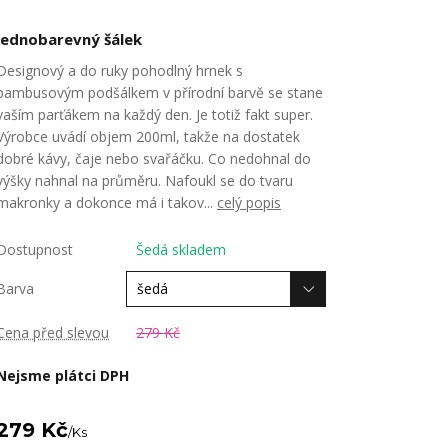
jednobarevný šálek
Designový a do ruky pohodlný hrnek s
bambusovým podšálkem v přírodní barvě se stane
vaším parťákem na každý den. Je totiž fakt super.
Výrobce uvádí objem 200ml, takže na dostatek
dobré kávy, čaje nebo svařáčku. Co nedohnal do
výšky nahnal na průměru. Nafoukl se do tvaru
makronky a dokonce má i takov...
celý popis
Dostupnost
Šedá skladem
Barva
Cena před slevou
279 Kč
Nejsme plátci DPH
279 Kč
/
Ks