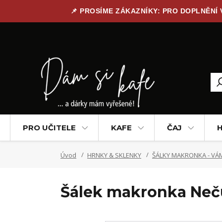
📌 PROSÍME ZÁKAZNÍKY: PRO DOPLNĚNÍ
PRO UČITELE
KAFE
ČAJ
H
Úvod
HRNKY & SKLENKY
ŠÁLKY MAKRONKA - VÁM
Šálek makronka Ne