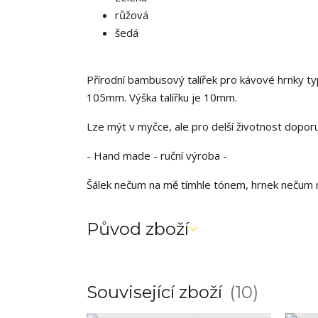
růžová
šedá
Přírodní bambusový talířek pro kávové hrnky t
105mm. Výška talířku je 10mm.
Lze mýt v myčce, ale pro delší životnost dopo
- Hand made - ruční výroba -
Šálek nečum na mě tímhle tónem, hrnek nečum
Původ zboží
Související zboží
10