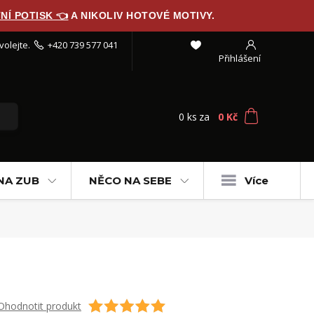
NÍ POTISK 👈
A NIKOLIV HOTOVÉ MOTIVY.
volejte.
+420 739 577 041
Přihlášení
0
ks
za
0 Kč
NA ZUB
NĚCO NA SEBE
Více
Ohodnotit produkt