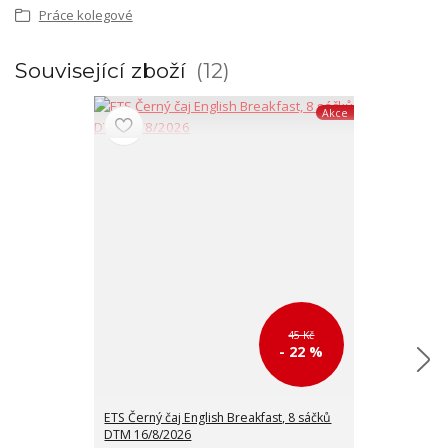
Práce kolegové
Související zboží
12
Akce
45 Kč
- 22 %
ETS Černý čaj English Breakfast, 8 sáčků
DTM 16/8/2026
Směs ořechů 