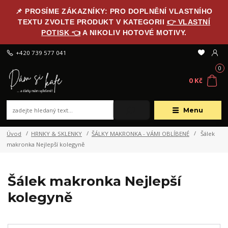
📌 PROSÍME ZÁKAZNÍKY: PRO DOPLNĚNÍ VLASTNÍHO
TEXTU ZVOLTE PRODUKT V KATEGORII
👉 VLASTNÍ
POTISK 👈
A NIKOLIV HOTOVÉ MOTIVY.
+420 739 577 041
0
0 Kč
Menu
Úvod
HRNKY & SKLENKY
ŠÁLKY MAKRONKA - VÁMI OBLÍBENÉ
Šálek
makronka Nejlepší kolegyně
Šálek makronka Nejlepší
kolegyně