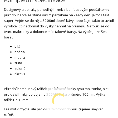
Kompletní specifikace
Designový a do ruky pohodlný hrnek s bambusovým podšálkem v
přírodní barvě se stane vaším parťákem na každý den. Je totiž fakt
super. Vejde se do něj až 200ml dobré kávy nebo čaje, takto to uvádí
výrobce. Co nedohnal do výšky nahnal na průměru. Nafoukl se do
tvaru makronky a dokonce má i takové barvy. Na výběr je ze šesti
barev:
bílá
hnědá
modrá
žlutá
zelená
růžová
Přírodní bambusový talířek pro kávové hrnky typu makronka, ale i
pro další hrnky do objemu 300/400ml a průměru 105mm. Výška
talířku je 10mm.
Lze mýt v myčce, ale pro delší životnost doporučujeme umývat
ručně.