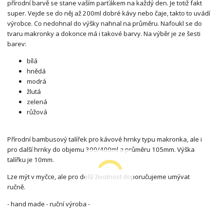
přírodní barvě se stane vaším parťákem na každý den. Je totiž fakt
super. Vejde se do něj až 200ml dobré kávy nebo čaje, takto to uvádí
výrobce. Co nedohnal do výšky nahnal na průměru. Nafoukl se do
tvaru makronky a dokonce má i takové barvy. Na výběr je ze šesti
barev:
bílá
hnědá
modrá
žlutá
zelená
růžová
Přírodní bambusový talířek pro kávové hrnky typu makronka, ale i
pro další hrnky do objemu 300/400ml a průměru 105mm. Výška
talířku je 10mm.
Lze mýt v myčce, ale pro delší životnost doporučujeme umývat
ručně.
- hand made - ruční výroba -