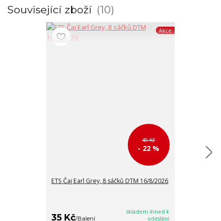
Související zboží
10
Akce
45 Kč
- 22 %
ETS Čaj Earl Grey, 8 sáčků DTM 16/8/2026
ETS Černý čaj 
DTM 16/8/202
skladem ihned k
35 Kč
35 Kč
/
Balení
odeslání
/
Balen