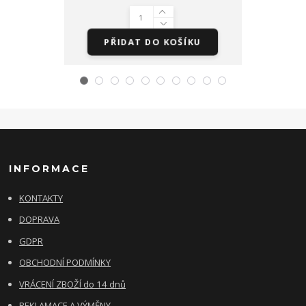
PŘIDAT DO KOŠÍKU
PŘI
INFORMACE
KONTAKTY
DOPRAVA
GDPR
OBCHODNÍ PODMÍNKY
VRÁCENÍ ZBOŽÍ do 14 dnů
REKLAMACE A VÝMĚNY