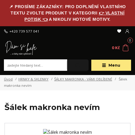
📌 PROSÍME ZÁKAZNÍKY: PRO DOPLNĚNÍ VLASTNÍHO
TEXTU ZVOLTE PRODUKT V KATEGORII
👉 VLASTNÍ
POTISK 👈
A NIKOLIV HOTOVÉ MOTIVY.
+420 739 577 041
0
0 Kč
Menu
Úvod
HRNKY & SKLENKY
ŠÁLKY MAKRONKA - VÁMI OBLÍBENÉ
Šálek
makronka nevím
Šálek makronka nevím