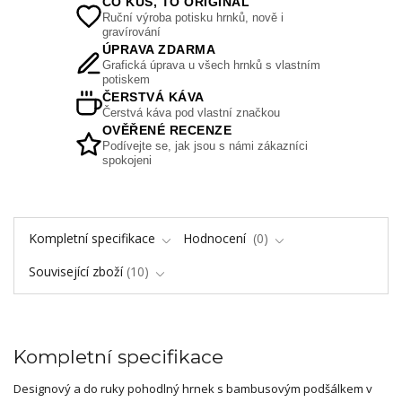
CO KUS, TO ORIGINÁL
Ruční výroba potisku hrnků, nově i
gravírování
ÚPRAVA ZDARMA
Grafická úprava u všech hrnků s vlastním
potiskem
ČERSTVÁ KÁVA
Čerstvá káva pod vlastní značkou
OVĚŘENÉ RECENZE
Podívejte se, jak jsou s námi zákazníci
spokojeni
Kompletní specifikace
Hodnocení
0
Související zboží
10
Kompletní specifikace
Designový a do ruky pohodlný hrnek s bambusovým podšálkem v