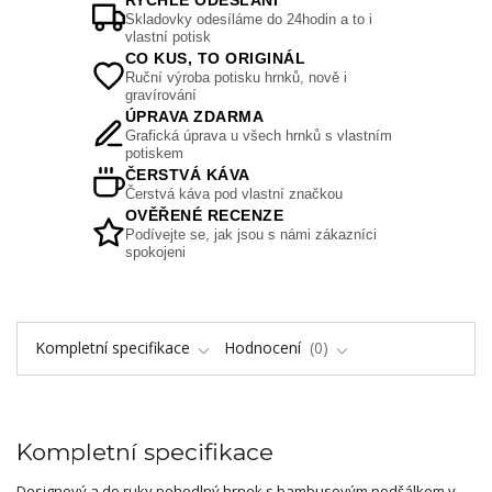
RYCHLÉ ODESLÁNÍ
Skladovky odesíláme do 24hodin a to i
vlastní potisk
CO KUS, TO ORIGINÁL
Ruční výroba potisku hrnků, nově i
gravírování
ÚPRAVA ZDARMA
Grafická úprava u všech hrnků s vlastním
potiskem
ČERSTVÁ KÁVA
Čerstvá káva pod vlastní značkou
OVĚŘENÉ RECENZE
Podívejte se, jak jsou s námi zákazníci
spokojeni
Kompletní specifikace
Hodnocení
0
Kompletní specifikace
Designový a do ruky pohodlný hrnek s bambusovým podšálkem v