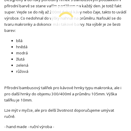
přírodní barvě se stane vaším parťákem na každý den. Je totiž fakt
super. Vejde se do něj až 200ml dobré kávy nebo čaje, takto to uvádí
výrobce. Co nedohnal do výšky nahnal na průměru. Nafoukl se do
tvaru makronky a dokonce má i takové barvy. Na výběr je ze šesti
barev:
bílá
hnědá
modrá
žlutá
zelená
růžová
Přírodní bambusový talířek pro kávové hrnky typu makronka, ale i
pro další hrnky do objemu 300/400ml a průměru 105mm. Výška
talířku je 10mm.
Lze mýt v myčce, ale pro delší životnost doporučujeme umývat
ručně.
- hand made - ruční výroba -