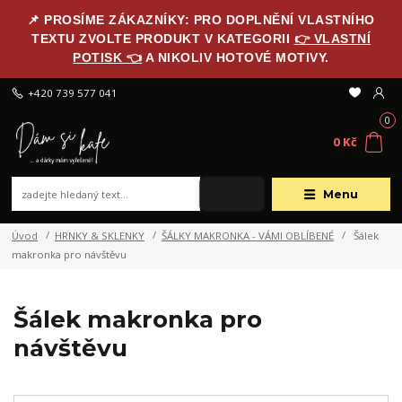
📌 PROSÍME ZÁKAZNÍKY: PRO DOPLNĚNÍ VLASTNÍHO
TEXTU ZVOLTE PRODUKT V KATEGORII
👉 VLASTNÍ
POTISK 👈
A NIKOLIV HOTOVÉ MOTIVY.
+420 739 577 041
0
0 Kč
Menu
Úvod
HRNKY & SKLENKY
ŠÁLKY MAKRONKA - VÁMI OBLÍBENÉ
Šálek
makronka pro návštěvu
Šálek makronka pro
návštěvu