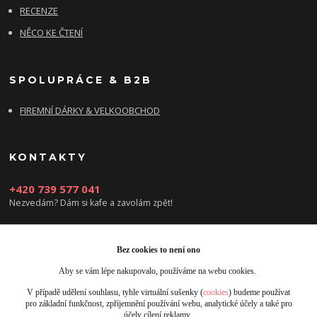
RECENZE
NĚCO KE ČTENÍ
SPOLUPRÁCE & B2B
FIREMNÍ DÁRKY & VELKOOBCHOD
KONTAKTY
+420 739 577 041
Nezvedám? Dám si kafe a zavolám zpět!
info@damsikafe.cz
Bez cookies to není ono
Aby se vám lépe nakupovalo, používáme na webu cookies.
V případě udělení souhlasu, tyhle virtuální sušenky (
cookies
) budeme používat
pro základní funkčnost, zpříjemnění používání webu, analytické účely a také pro
účely cílení reklamy.