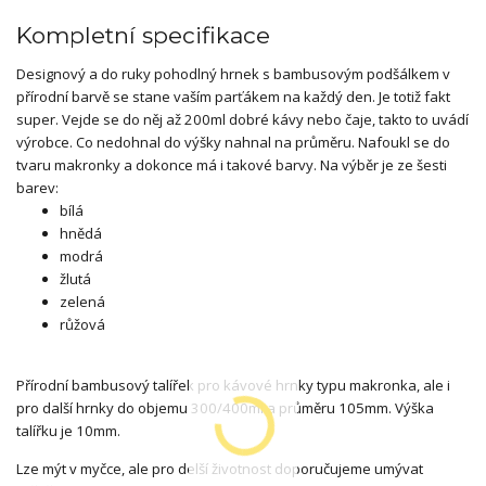
Kompletní specifikace
Designový a do ruky pohodlný hrnek s bambusovým podšálkem v
přírodní barvě se stane vaším parťákem na každý den. Je totiž fakt
super. Vejde se do něj až 200ml dobré kávy nebo čaje, takto to uvádí
výrobce. Co nedohnal do výšky nahnal na průměru. Nafoukl se do
tvaru makronky a dokonce má i takové barvy. Na výběr je ze šesti
barev:
bílá
hnědá
modrá
žlutá
zelená
růžová
Přírodní bambusový talířek pro kávové hrnky typu makronka, ale i
pro další hrnky do objemu 300/400ml a průměru 105mm. Výška
talířku je 10mm.
Lze mýt v myčce, ale pro delší životnost doporučujeme umývat