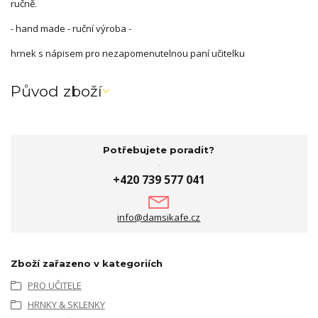
ručně.
- hand made - ruční výroba -
hrnek s nápisem pro nezapomenutelnou paní učitelku
Původ zboží
Potřebujete poradit?
+420 739 577 041
info@damsikafe.cz
Zboží zařazeno v kategoriích
PRO UČITELE
HRNKY & SKLENKY