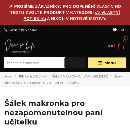
📌 PROSÍME ZÁKAZNÍKY: PRO DOPLNĚNÍ VLASTNÍHO
TEXTU ZVOLTE PRODUKT V KATEGORII
👉 VLASTNÍ
POTISK 👈
A NIKOLIV HOTOVÉ MOTIVY.
+420 739 577 041
0
0 Kč
Menu
Úvod
HRNKY & SKLENKY
ŠÁLKY MAKRONKA - VÁMI OBLÍBENÉ
Šálek
makronka pro nezapomenutelnou paní učitelku
Šálek makronka pro
nezapomenutelnou paní
učitelku