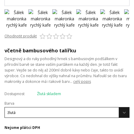
Ohodnotit produkt
včetně bambusového talířku
Designový a do ruky pohodlný hrnek s bambusovým podšálkem v
přírodní barvě se stane vaším parťákem na každý den. Je totiž fakt
super. Vejde se do něj až 200ml dobré kávy nebo čaje, takto to uvádí
výrobce. Co nedohnal do výšky nahnal na průměru. Nafoukl se do tvaru
makronky a dokonce má i takové barv...
celý popis
Dostupnost
Žlutá skladem
Barva
Nejsme plátci DPH