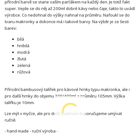
přírodní barvě se stane vaším parťákem na každý den. Je totiž fakt
super. Vejde se do něj až 200ml dobré kávy nebo čaje, takto to uvádí
výrobce. Co nedohnal do výšky nahnal na průměru. Nafoukl se do
tvaru makronky a dokonce má i takové barvy. Na výběr je ze šesti
barev:
bílá
hnědá
modrá
žlutá
zelená
růžová
Přírodní bambusový talířek pro kávové hrnky typu makronka, ale i
pro další hrnky do objemu 300/400ml a průměru 105mm. Výška
talířku je 10mm.
Lze mýt v myčce, ale pro delší životnost doporučujeme umývat
ručně.
- hand made - ruční výroba -