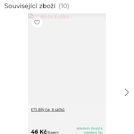
Související zboží
10
ETS Bílý čaj, 8 sáčků
ETS Brusinky, 
16/8/2026
skladem ihned k
46 Kč
35 Kč
/
Balení
odeslání 1ks
/
Balen