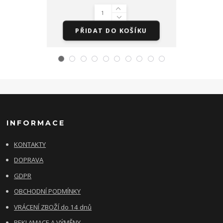
PŘIDAT DO KOŠÍKU
PŘI
INFORMACE
KONTAKTY
DOPRAVA
GDPR
OBCHODNÍ PODMÍNKY
VRÁCENÍ ZBOŽÍ do 14 dnů
REKLAMACE A VÝMĚNY