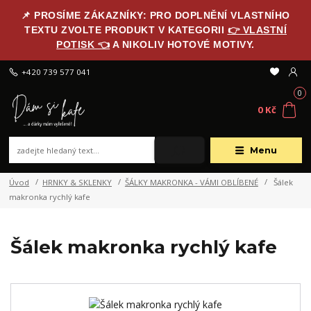
📌 PROSÍME ZÁKAZNÍKY: PRO DOPLNĚNÍ VLASTNÍHO
TEXTU ZVOLTE PRODUKT V KATEGORII
👉 VLASTNÍ
POTISK 👈
A NIKOLIV HOTOVÉ MOTIVY.
+420 739 577 041
0
0 Kč
Menu
Úvod
HRNKY & SKLENKY
ŠÁLKY MAKRONKA - VÁMI OBLÍBENÉ
Šálek
makronka rychlý kafe
Šálek makronka rychlý kafe