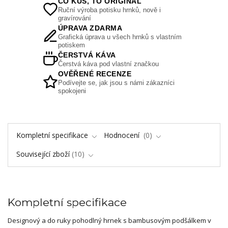
CO KUS, TO ORIGINÁL
Ruční výroba potisku hrnků, nově i
gravírování
ÚPRAVA ZDARMA
Grafická úprava u všech hrnků s vlastním
potiskem
ČERSTVÁ KÁVA
Čerstvá káva pod vlastní značkou
OVĚŘENÉ RECENZE
Podívejte se, jak jsou s námi zákazníci
spokojeni
Kompletní specifikace
Hodnocení
0
Související zboží
10
Kompletní specifikace
Designový a do ruky pohodlný hrnek s bambusovým podšálkem v