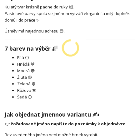
Kulatý tvar krásně padne do ruky 🙌.
Pastelové barvy spolu se jménem vytváří elegantní a milý doplněk
domů i do práce ✨.
Úsměv má najednou adresu 😊.
7 barev na výběr 🌈
Bílá ⚪
Hnědá 🤎
Modrá 🔵
Žlutá 🟡
Zelená 🟢
Růžová 🌸
Šedá ⚪
Jak objednat jmennou variantu ✍️
👉
Požadované jméno napište do poznámky k objednávce.
Bez uvedeného jména není možné hrnek vyrobit.