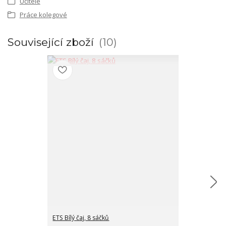
Učitelé
Práce kolegové
Související zboží
10
ETS Bílý čaj, 8 sáčků
ETS Brusinky, 