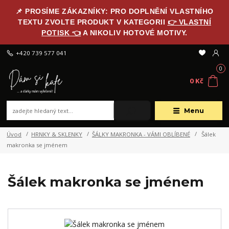
📌 PROSÍME ZÁKAZNÍKY: PRO DOPLNĚNÍ VLASTNÍHO
TEXTU ZVOLTE PRODUKT V KATEGORII
👉 VLASTNÍ
POTISK 👈
A NIKOLIV HOTOVÉ MOTIVY.
+420 739 577 041
0
0 Kč
Menu
Úvod
HRNKY & SKLENKY
ŠÁLKY MAKRONKA - VÁMI OBLÍBENÉ
Šálek
makronka se jménem
Šálek makronka se jménem