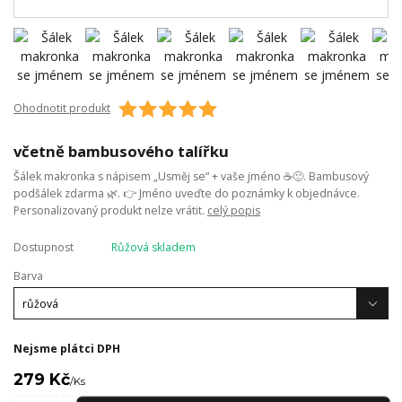
Ohodnotit produkt
včetně bambusového talířku
Šálek makronka s nápisem „Usměj se“ + vaše jméno ☕🙂. Bambusový
podšálek zdarma 🌿. 👉 Jméno uveďte do poznámky k objednávce.
Personalizovaný produkt nelze vrátit.
celý popis
Dostupnost
Růžová skladem
Barva
Nejsme plátci DPH
279 Kč
/
Ks