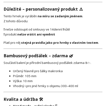
Důležité – personalizovaný produkt ⚠️
Tento hrnek je vyráběn
na míru se zadaným jménem
.
Z tohoto důvodu:
❗ nelze odstoupit od smlouvy ve 14denní lhůtě
❗ produkt
nelze vrátit ani vyměnit
Platí pro něj
stejná pravidla jako pro hrnky s vlastním textem
.
Bambusový podšálek – zdarma 🌿
Součástí balení je přírodní bambusový podšálek zdarma ☕✨.
Určený hlavně pro šálky makronka
Průměr: 105 mm
Výška: 10 mm
Vhodný i pro jiné hrnky o objemu 300–400 ml
Kvalita a údržba 🛠️