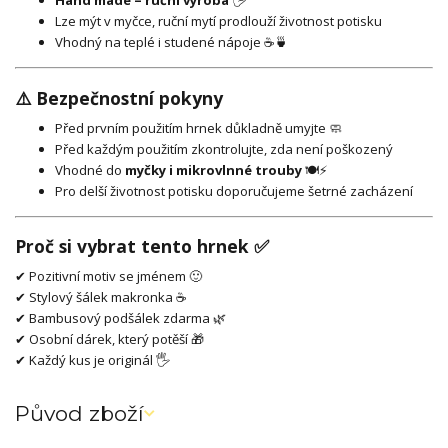
Hand made – ruční výroba
🖐️
Lze mýt v myčce, ruční mytí prodlouží životnost potisku
Vhodný na teplé i studené nápoje ☕🍵
⚠️ Bezpečnostní pokyny
Před prvním použitím hrnek důkladně umyjte 🧼
Před každým použitím zkontrolujte, zda není poškozený
Vhodné do
myčky i mikrovlnné trouby
🍽️⚡
Pro delší životnost potisku doporučujeme šetrné zacházení
Proč si vybrat tento hrnek ✅
✔ Pozitivní motiv se jménem 🙂
✔ Stylový šálek makronka ☕
✔ Bambusový podšálek zdarma 🌿
✔ Osobní dárek, který potěší 🎁
✔ Každý kus je originál 🖐️
Původ zboží