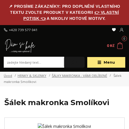
📌 PROSÍME ZÁKAZNÍKY: PRO DOPLNĚNÍ VLASTNÍHO
TEXTU ZVOLTE PRODUKT V KATEGORII
👉 VLASTNÍ
POTISK 👈
A NIKOLIV HOTOVÉ MOTIVY.
+420 739 577 041
0
0 Kč
Menu
Úvod
HRNKY & SKLENKY
ŠÁLKY MAKRONKA - VÁMI OBLÍBENÉ
Šálek
makronka Smolíkovi
Šálek makronka Smolíkovi