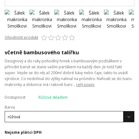
Ohodnotit produkt
včetně bambusového talířku
Designový a do ruky pohodlný hrnek s bambusovým podšálkem v
přírodní barvě se stane vaším parťákem na každý den. Je totiž fakt
super. Vejde se do něj až 200ml dobré kávy nebo čaje, takto to uvádí
výrobce. Co nedohnal do výšky nahnal na průměru. Nafoukl se do tvaru
makronky a dokonce má i takové barv...
celý popis
Dostupnost
Růžová skladem
Barva
Nejsme plátci DPH