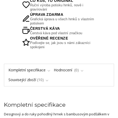
CO KUS, TO ORIGINÁL
Ruční výroba potisku hrnků, nově i
gravírování
ÚPRAVA ZDARMA
Grafická úprava u všech hrnků s vlastním
potiskem
ČERSTVÁ KÁVA
Čerstvá káva pod vlastní značkou
OVĚŘENÉ RECENZE
Podívejte se, jak jsou s námi zákazníci
spokojeni
Kompletní specifikace
Hodnocení
0
Související zboží
10
Kompletní specifikace
Designový a do ruky pohodlný hrnek s bambusovým podšálkem v