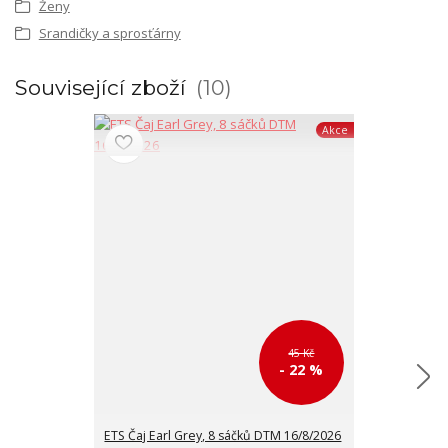
Ženy
Srandičky a sprosťárny
Související zboží
10
Akce
45 Kč
- 22 %
ETS Čaj Earl Grey, 8 sáčků DTM 16/8/2026
ETS Černý čaj 