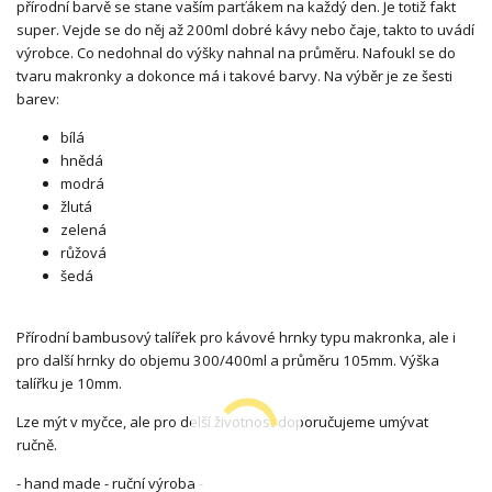
přírodní barvě se stane vaším parťákem na každý den. Je totiž fakt
super. Vejde se do něj až 200ml dobré kávy nebo čaje, takto to uvádí
výrobce. Co nedohnal do výšky nahnal na průměru. Nafoukl se do
tvaru makronky a dokonce má i takové barvy. Na výběr je ze šesti
barev:
bílá
hnědá
modrá
žlutá
zelená
růžová
šedá
Přírodní bambusový talířek pro kávové hrnky typu makronka, ale i
pro další hrnky do objemu 300/400ml a průměru 105mm. Výška
talířku je 10mm.
Lze mýt v myčce, ale pro delší životnost doporučujeme umývat
ručně.
- hand made - ruční výroba -