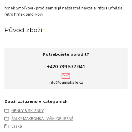
hrnek Smolíkovi - proč jsem si já nešťastná nevzala Pištu Hufnágla,
retro hrnek Smolíkovi
Původ zboží
Potřebujete poradit?
+420 739 577 041
info@damsikafe.cz
Zboží zařazeno v kategoriích
HRNKY & SKLENKY
ŠÁLKY MAKRONKA - VÁMI OBLÍBENÉ
Láska