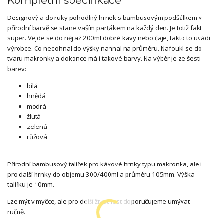
Kompletní specifikace
Designový a do ruky pohodlný hrnek s bambusovým podšálkem v
přírodní barvě se stane vaším parťákem na každý den. Je totiž fakt
super. Vejde se do něj až 200ml dobré kávy nebo čaje, takto to uvádí
výrobce. Co nedohnal do výšky nahnal na průměru. Nafoukl se do
tvaru makronky a dokonce má i takové barvy. Na výběr je ze šesti
barev:
bílá
hnědá
modrá
žlutá
zelená
růžová
Přírodní bambusový talířek pro kávové hrnky typu makronka, ale i
pro další hrnky do objemu 300/400ml a průměru 105mm. Výška
talířku je 10mm.
Lze mýt v myčce, ale pro delší životnost doporučujeme umývat
ručně.