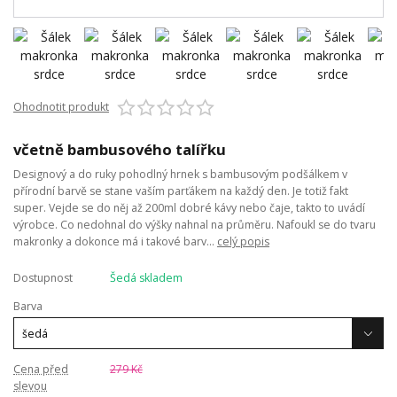
Ohodnotit produkt
včetně bambusového talířku
Designový a do ruky pohodlný hrnek s bambusovým podšálkem v
přírodní barvě se stane vaším parťákem na každý den. Je totiž fakt
super. Vejde se do něj až 200ml dobré kávy nebo čaje, takto to uvádí
výrobce. Co nedohnal do výšky nahnal na průměru. Nafoukl se do tvaru
makronky a dokonce má i takové barv...
celý popis
Dostupnost
Šedá skladem
Barva
Cena před
279 Kč
slevou