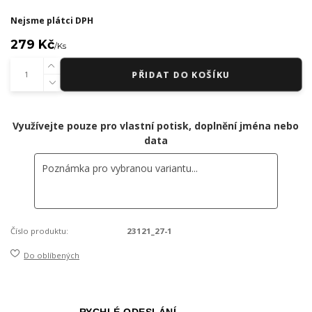
Nejsme plátci DPH
279 Kč
/
Ks
PŘIDAT DO KOŠÍKU
Využívejte pouze pro vlastní potisk, doplnění jména nebo
data
Číslo produktu:
23121_27-1
Do oblíbených