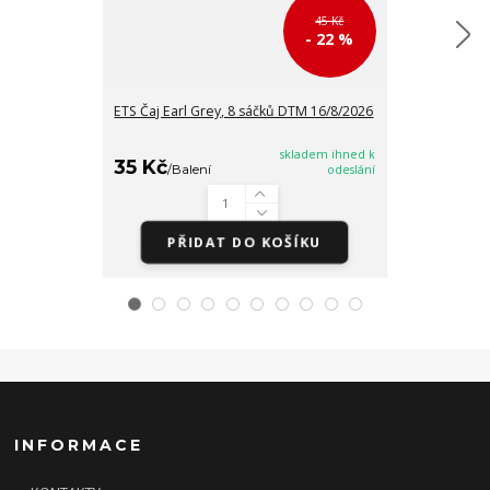
45 Kč
- 22 %
ETS Čaj Earl Grey, 8 sáčků DTM 16/8/2026
ETS Černý čaj 
DTM 16/8/202
skladem ihned k
35 Kč
35 Kč
/
Balení
odeslání
/
Balen
PŘIDAT DO KOŠÍKU
PŘI
INFORMACE