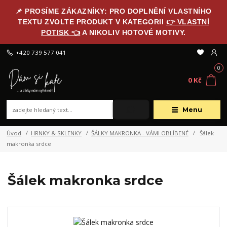
📌 PROSÍME ZÁKAZNÍKY: PRO DOPLNĚNÍ VLASTNÍHO
TEXTU ZVOLTE PRODUKT V KATEGORII
👉 VLASTNÍ
POTISK 👈
A NIKOLIV HOTOVÉ MOTIVY.
+420 739 577 041
0
0 Kč
Menu
Úvod
HRNKY & SKLENKY
ŠÁLKY MAKRONKA - VÁMI OBLÍBENÉ
Šálek
makronka srdce
Šálek makronka srdce