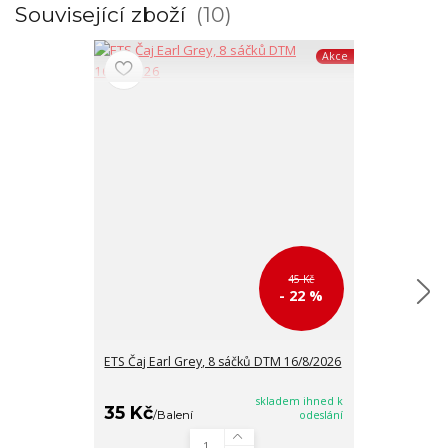
Související zboží
10
Akce
45 Kč
- 22 %
ETS Čaj Earl Grey, 8 sáčků DTM 16/8/2026
ETS Černý čaj 
DTM 16/8/202
skladem ihned k
35 Kč
35 Kč
/
Balení
odeslání
/
Balen