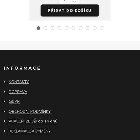
PŘIDAT DO KOŠÍKU
PŘI
INFORMACE
KONTAKTY
DOPRAVA
GDPR
OBCHODNÍ PODMÍNKY
VRÁCENÍ ZBOŽÍ do 14 dnů
REKLAMACE A VÝMĚNY