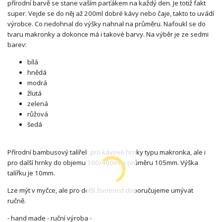
přírodní barvě se stane vaším parťákem na každý den. Je totiž fakt
super. Vejde se do něj až 200ml dobré kávy nebo čaje, takto to uvádí
výrobce. Co nedohnal do výšky nahnal na průměru. Nafoukl se do
tvaru makronky a dokonce má i takové barvy. Na výběr je ze sedmi
barev:
bílá
hnědá
modrá
žlutá
zelená
růžová
šedá
Přírodní bambusový talířek pro kávové hrnky typu makronka, ale i
pro další hrnky do objemu 300/400ml a průměru 105mm. Výška
talířku je 10mm.
Lze mýt v myčce, ale pro delší životnost doporučujeme umývat
ručně.
- hand made - ruční výroba -