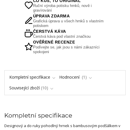
CO KUS, TO ORIGINÁL
Ruční výroba potisku hrnků, nově i
gravírování
ÚPRAVA ZDARMA
Grafická úprava u všech hrnků s vlastním
potiskem
ČERSTVÁ KÁVA
Čerstvá káva pod vlastní značkou
OVĚŘENÉ RECENZE
Podívejte se, jak jsou s námi zákazníci
spokojeni
Kompletní specifikace
Hodnocení
1
Související zboží
10
Kompletní specifikace
Designový a do ruky pohodlný hrnek s bambusovým podšálkem v