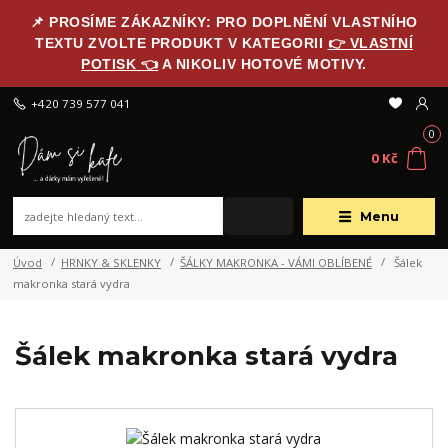
📌 PROSÍME ZÁKAZNÍKY: PRO DOPLNĚNÍ VLASTNÍHO
TEXTU ZVOLTE PRODUKT V KATEGORII
👉 VLASTNÍ
POTISK 👈
A NIKOLIV HOTOVÉ MOTIVY.
+420 739 577 041
0
0 Kč
Menu
Úvod
HRNKY & SKLENKY
ŠÁLKY MAKRONKA - VÁMI OBLÍBENÉ
Šálek
makronka stará vydra
Šálek makronka stará vydra