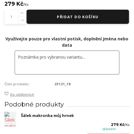
279 Kč
/
Ks
PŘIDAT DO KOŠÍKU
Využívejte pouze pro vlastní potisk, doplnění jména nebo
data
Číslo produktu:
23121_18
Do oblíbených
Podobné produkty
Šálek makronka můj hrnek
279 Kč
/
Ks
skladem