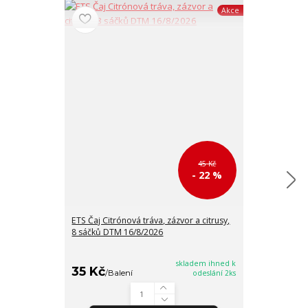
Akce
45 Kč
- 22 %
ETS Čaj Citrónová tráva, zázvor a citrusy,
ETS Čaj Earl G
8 sáčků DTM 16/8/2026
skladem ihned k
35 Kč
35 Kč
/
Balení
odeslání 2ks
/
Balen