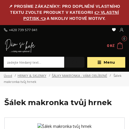
📌 PROSÍME ZÁKAZNÍKY: PRO DOPLNĚNÍ VLASTNÍHO
TEXTU ZVOLTE PRODUKT V KATEGORII
👉 VLASTNÍ
POTISK 👈
A NIKOLIV HOTOVÉ MOTIVY.
+420 739 577 041
0
0 Kč
Menu
Úvod
HRNKY & SKLENKY
ŠÁLKY MAKRONKA - VÁMI OBLÍBENÉ
Šálek
makronka tvůj hrnek
Šálek makronka tvůj hrnek