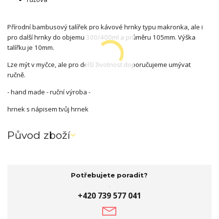
Přírodní bambusový talířek pro kávové hrnky typu makronka, ale i
pro další hrnky do objemu 300/400ml a průměru 105mm. Výška
talířku je 10mm.
Lze mýt v myčce, ale pro delší životnost doporučujeme umývat
ručně.
- hand made - ruční výroba -
hrnek s nápisem tvůj hrnek
Původ zboží
Potřebujete poradit?
+420 739 577 041