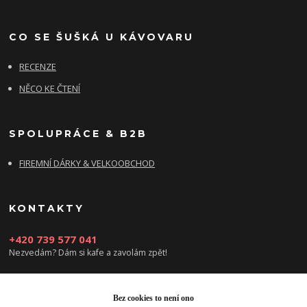
CO SE ŠUŠKÁ U KÁVOVARU
RECENZE
NĚCO KE ČTENÍ
SPOLUPRÁCE & B2B
FIREMNÍ DÁRKY & VELKOOBCHOD
KONTAKTY
+420 739 577 041
Nezvedám? Dám si kafe a zavolám zpět!
info@damsikafe.cz
Bez cookies to není ono