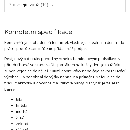
Související zboží
10
Kompletní specifikace
Konec věčným dohadům čí ten hrnek vlastně je, ideální na doma i do
práce, protože tam můžeme přidat i váš podpis.
Designový a do ruky pohodlný hrnek s bambusovým podšálkem v
přírodní barvě se stane vaším parťákem na každý den. Je totiž fakt
super. Vejde se do něj až 200ml dobré kávy nebo čaje, takto to uvádí
výrobce. Co nedohnal do výšky nahnal na průměru. Nafoukl se do
tvaru makronky a dokonce má i takové barvy. Na výběr je ze šesti
barev:
bílá
hnědá
modrá
žlutá
zelená
růžová