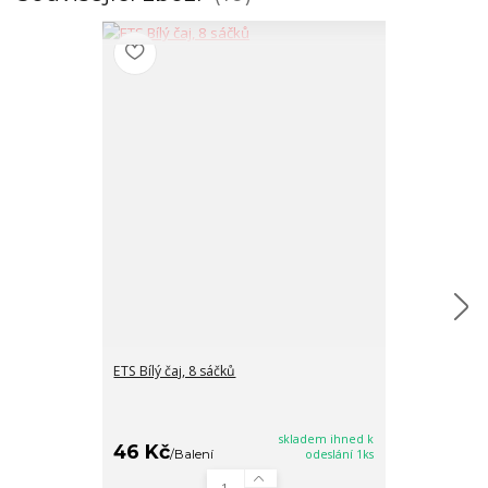
ETS Bílý čaj, 8 sáčků
ETS Brusinky, 
16/8/2026
skladem ihned k
46 Kč
35 Kč
/
Balení
odeslání 1ks
/
Balen