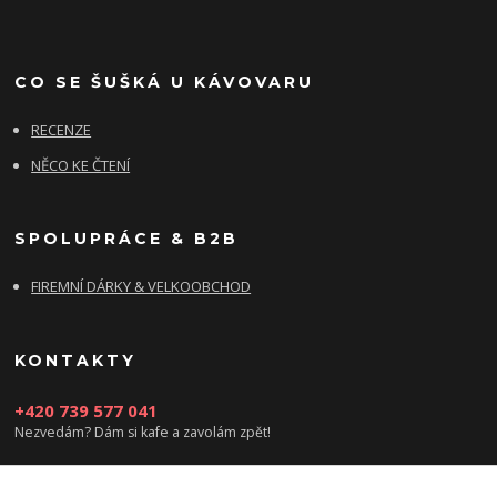
CO SE ŠUŠKÁ U KÁVOVARU
RECENZE
NĚCO KE ČTENÍ
SPOLUPRÁCE & B2B
FIREMNÍ DÁRKY & VELKOOBCHOD
KONTAKTY
+420 739 577 041
Nezvedám? Dám si kafe a zavolám zpět!
info@damsikafe.cz