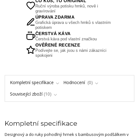
CO KUS, TO ORIGINÁL
Ruční výroba potisku hrnků, nově i
gravírování
ÚPRAVA ZDARMA
Grafická úprava u všech hrnků s vlastním
potiskem
ČERSTVÁ KÁVA
Čerstvá káva pod vlastní značkou
OVĚŘENÉ RECENZE
Podívejte se, jak jsou s námi zákazníci
spokojeni
Kompletní specifikace
Hodnocení
0
Související zboží
10
Kompletní specifikace
Designový a do ruky pohodlný hrnek s bambusovým podšálkem v