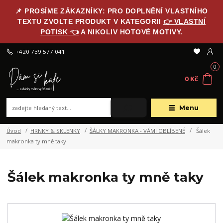
📌 PROSÍME ZÁKAZNÍKY: PRO DOPLNĚNÍ VLASTNÍHO
TEXTU ZVOLTE PRODUKT V KATEGORII
👉 VLASTNÍ
POTISK 👈
A NIKOLIV HOTOVÉ MOTIVY.
+420 739 577 041
0
0 Kč
Menu
Úvod
HRNKY & SKLENKY
ŠÁLKY MAKRONKA - VÁMI OBLÍBENÉ
Šálek
makronka ty mně taky
Šálek makronka ty mně taky