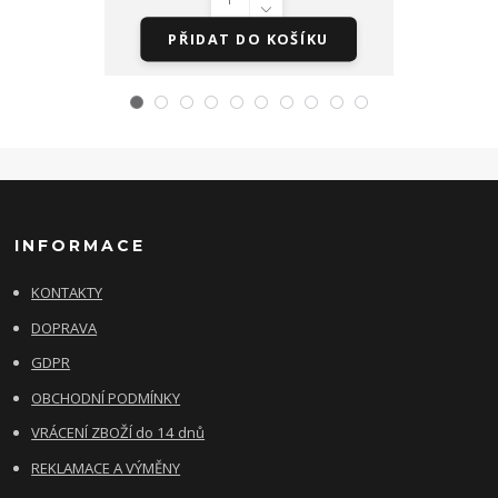
PŘIDAT DO KOŠÍKU
PŘI
INFORMACE
KONTAKTY
DOPRAVA
GDPR
OBCHODNÍ PODMÍNKY
VRÁCENÍ ZBOŽÍ do 14 dnů
REKLAMACE A VÝMĚNY