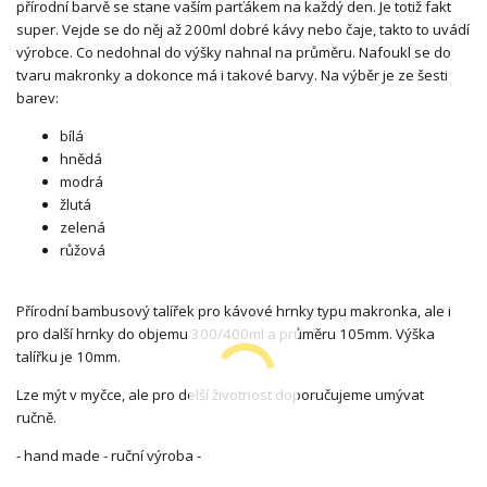
přírodní barvě se stane vaším parťákem na každý den. Je totiž fakt
super. Vejde se do něj až 200ml dobré kávy nebo čaje, takto to uvádí
výrobce. Co nedohnal do výšky nahnal na průměru. Nafoukl se do
tvaru makronky a dokonce má i takové barvy. Na výběr je ze šesti
barev:
bílá
hnědá
modrá
žlutá
zelená
růžová
Přírodní bambusový talířek pro kávové hrnky typu makronka, ale i
pro další hrnky do objemu 300/400ml a průměru 105mm. Výška
talířku je 10mm.
Lze mýt v myčce, ale pro delší životnost doporučujeme umývat
ručně.
- hand made - ruční výroba -