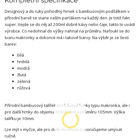
Kompletní specifikace
Designový a do ruky pohodlný hrnek s bambusovým podšálkem v
přírodní barvě se stane vaším parťákem na každý den. Je totiž fakt
super. Vejde se do něj až 200ml dobré kávy nebo čaje, takto to uvádí
výrobce. Co nedohnal do výšky nahnal na průměru. Nafoukl se do
tvaru makronky a dokonce má i takové barvy. Na výběr je ze šesti
barev:
bílá
hnědá
modrá
žlutá
zelená
růžová
Přírodní bambusový talířek pro kávové hrnky typu makronka, ale i
pro další hrnky do objemu 300/400ml a průměru 105mm. Výška
talířku je 10mm.
Lze mýt v myčce, ale pro delší životnost doporučujeme umývat
ručně.