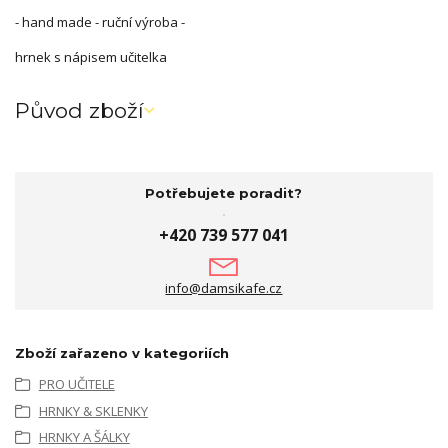
- hand made - ruční výroba -
hrnek s nápisem učitelka
Původ zboží
Potřebujete poradit?
+420 739 577 041
info@damsikafe.cz
Zboží zařazeno v kategoriích
PRO UČITELE
HRNKY & SKLENKY
HRNKY A ŠÁLKY