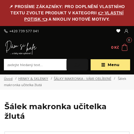
📌 PROSÍME ZÁKAZNÍKY: PRO DOPLNĚNÍ VLASTNÍHO
TEXTU ZVOLTE PRODUKT V KATEGORII
👉 VLASTNÍ
POTISK 👈
A NIKOLIV HOTOVÉ MOTIVY.
+420 739 577 041
0
0 Kč
Menu
Úvod
HRNKY & SKLENKY
ŠÁLKY MAKRONKA - VÁMI OBLÍBENÉ
Šálek
makronka učitelka žlutá
Šálek makronka učitelka
žlutá