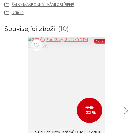
ŠÁLKY MAKRONKA - VÁMI OBLÍBENÉ
Učitelé
Související zboží
10
Akce
45 Kč
- 22 %
ETS Čaj Earl Grey, 8 sáčků DTM 16/8/2026
ETS Černý čaj 