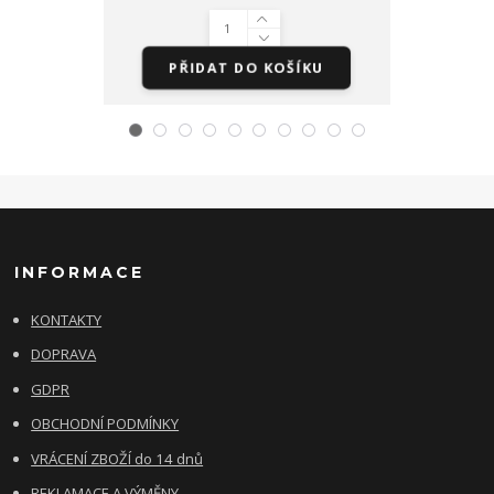
PŘIDAT DO KOŠÍKU
PŘI
INFORMACE
KONTAKTY
DOPRAVA
GDPR
OBCHODNÍ PODMÍNKY
VRÁCENÍ ZBOŽÍ do 14 dnů
REKLAMACE A VÝMĚNY