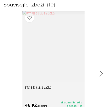
Související zboží
10
ETS Bílý čaj, 8 sáčků
ETS Brusinky, 
16/8/2026
skladem ihned k
46 Kč
35 Kč
/
Balení
odeslání 1ks
/
Balen