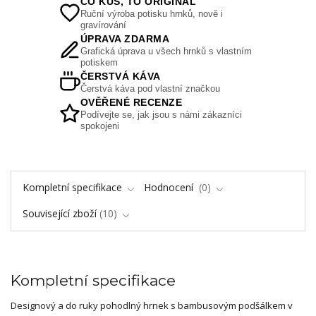
CO KUS, TO ORIGINÁL
Ruční výroba potisku hrnků, nově i
gravírování
ÚPRAVA ZDARMA
Grafická úprava u všech hrnků s vlastním
potiskem
ČERSTVÁ KÁVA
Čerstvá káva pod vlastní značkou
OVĚŘENÉ RECENZE
Podívejte se, jak jsou s námi zákazníci
spokojeni
Kompletní specifikace
Hodnocení
0
Související zboží
10
Kompletní specifikace
Designový a do ruky pohodlný hrnek s bambusovým podšálkem v