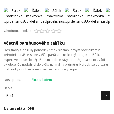
Ohodnotit produkt
včetně bambusového talířku
Designový a do ruky pohodlný hrnek s bambusovým podšálkem v
přírodní barvě se stane vaším parťákem na každý den. Je totiž fakt
super. Vejde se do něj až 200ml dobré kávy nebo čaje, takto to uvádí
výrobce. Co nedohnal do výšky nahnal na průměru. Nafoukl se do tvaru
makronky a dokonce má i takové barv...
celý popis
Dostupnost
Žlutá skladem
Barva
Nejsme plátci DPH