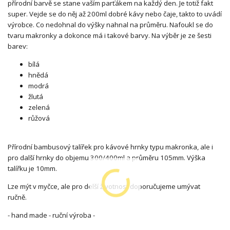
přírodní barvě se stane vaším parťákem na každý den. Je totiž fakt
super. Vejde se do něj až 200ml dobré kávy nebo čaje, takto to uvádí
výrobce. Co nedohnal do výšky nahnal na průměru. Nafoukl se do
tvaru makronky a dokonce má i takové barvy. Na výběr je ze šesti
barev:
bílá
hnědá
modrá
žlutá
zelená
růžová
Přírodní bambusový talířek pro kávové hrnky typu makronka, ale i
pro další hrnky do objemu 300/400ml a průměru 105mm. Výška
talířku je 10mm.
Lze mýt v myčce, ale pro delší životnost doporučujeme umývat
ručně.
- hand made - ruční výroba -