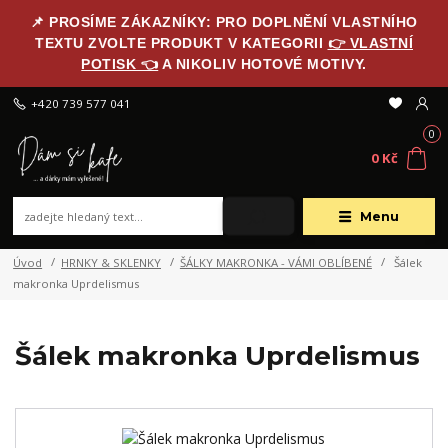
📌 PROSÍME ZÁKAZNÍKY: PRO DOPLNĚNÍ VLASTNÍHO
TEXTU ZVOLTE PRODUKT V KATEGORII
👉 VLASTNÍ
POTISK 👈
A NIKOLIV HOTOVÉ MOTIVY.
+420 739 577 041
0
0 Kč
Menu
Úvod
HRNKY & SKLENKY
ŠÁLKY MAKRONKA - VÁMI OBLÍBENÉ
Šálek
makronka Uprdelismus
Šálek makronka Uprdelismus