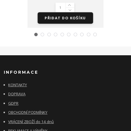
PŘIDAT DO KOŠÍKU
PŘI
INFORMACE
KONTAKTY
DOPRAVA
GDPR
OBCHODNÍ PODMÍNKY
VRÁCENÍ ZBOŽÍ do 14 dnů
REKLAMACE A VÝMĚNY