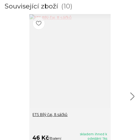
Související zboží
10
ETS Bílý čaj, 8 sáčků
ETS Brusinky, 
16/8/2026
skladem ihned k
46 Kč
35 Kč
/
Balení
odeslání 1ks
/
Balen