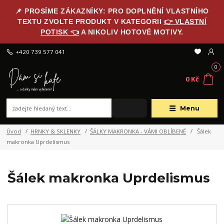
📌 PROSÍME ZÁKAZNÍKY: PRO DOPLNĚNÍ VLASTNÍHO
TEXTU ZVOLTE PRODUKT V KATEGORII
👉 VLASTNÍ
POTISK 👈
A NIKOLIV HOTOVÉ MOTIVY.
+420 739 577 041
0
0 Kč
Menu
Úvod
HRNKY & SKLENKY
ŠÁLKY MAKRONKA - VÁMI OBLÍBENÉ
Šálek
makronka Uprdelismus
Šálek makronka Uprdelismus