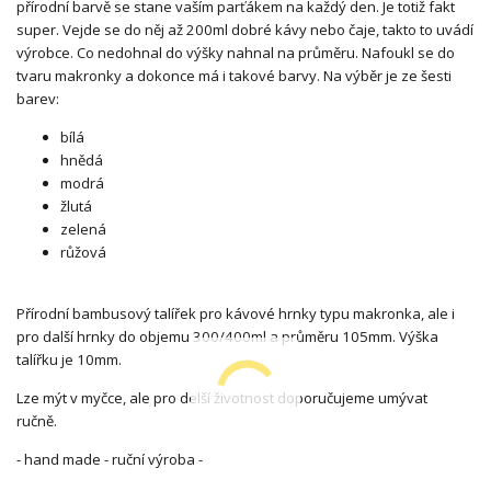
přírodní barvě se stane vaším parťákem na každý den. Je totiž fakt
super. Vejde se do něj až 200ml dobré kávy nebo čaje, takto to uvádí
výrobce. Co nedohnal do výšky nahnal na průměru. Nafoukl se do
tvaru makronky a dokonce má i takové barvy. Na výběr je ze šesti
barev:
bílá
hnědá
modrá
žlutá
zelená
růžová
Přírodní bambusový talířek pro kávové hrnky typu makronka, ale i
pro další hrnky do objemu 300/400ml a průměru 105mm. Výška
talířku je 10mm.
Lze mýt v myčce, ale pro delší životnost doporučujeme umývat
ručně.
- hand made - ruční výroba -