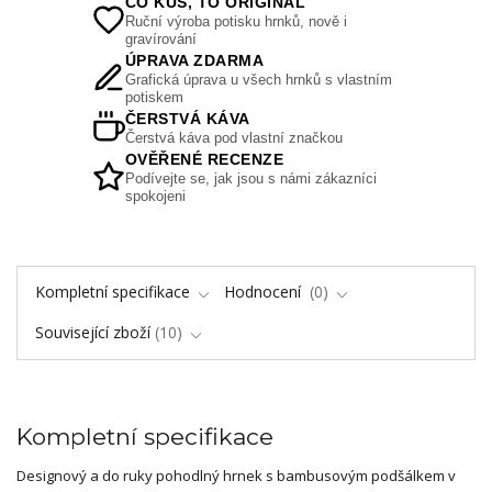
CO KUS, TO ORIGINÁL
Ruční výroba potisku hrnků, nově i
gravírování
ÚPRAVA ZDARMA
Grafická úprava u všech hrnků s vlastním
potiskem
ČERSTVÁ KÁVA
Čerstvá káva pod vlastní značkou
OVĚŘENÉ RECENZE
Podívejte se, jak jsou s námi zákazníci
spokojeni
Kompletní specifikace
Hodnocení
0
Související zboží
10
Kompletní specifikace
Designový a do ruky pohodlný hrnek s bambusovým podšálkem v