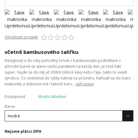
Ohodnotit produkt
včetně bambusového talířku
Designový a do ruky pohodlný hrnek s bambusovým podšálkem v
přírodní barvě se stane vaším parťákem na každý den. Je totiž fakt
super. Vejde se do něj až 200ml dobré kávy nebo čaje, takto to uvádí
výrobce. Co nedohnal do výšky nahnal na průměru. Nafoukl se do tvaru
makronky a dokonce má i takové barv...
celý popis
Dostupnost
Modrá skladem
Barva
Nejsme plátci DPH