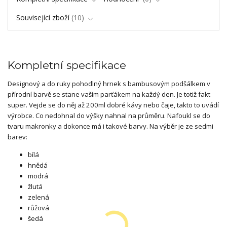
Související zboží
10
Kompletní specifikace
Designový a do ruky pohodlný hrnek s bambusovým podšálkem v
přírodní barvě se stane vaším parťákem na každý den. Je totiž fakt
super. Vejde se do něj až 200ml dobré kávy nebo čaje, takto to uvádí
výrobce. Co nedohnal do výšky nahnal na průměru. Nafoukl se do
tvaru makronky a dokonce má i takové barvy. Na výběr je ze sedmi
barev:
bílá
hnědá
modrá
žlutá
zelená
růžová
šedá