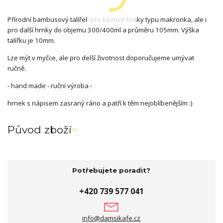
Přírodní bambusový talířek pro kávové hrnky typu makronka, ale i
pro další hrnky do objemu 300/400ml a průměru 105mm. Výška
talířku je 10mm.
Lze mýt v myčce, ale pro delší životnost doporučujeme umývat
ručně.
- hand made - ruční výroba -
hrnek s nápisem zasraný ráno a patří k těm nejoblíbenějším :)
Původ zboží
Potřebujete poradit?
+420 739 577 041
info@damsikafe.cz