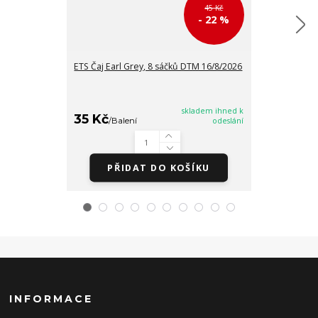
45 Kč
- 22 %
ETS Čaj Earl Grey, 8 sáčků DTM 16/8/2026
ETS Černý čaj 
DTM 16/8/202
skladem ihned k
35 Kč
35 Kč
/
Balení
odeslání
/
Balen
PŘIDAT DO KOŠÍKU
PŘI
INFORMACE