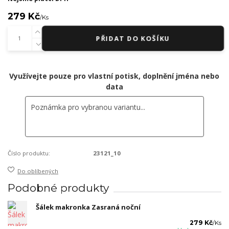
279 Kč
/
Ks
PŘIDAT DO KOŠÍKU
Využívejte pouze pro vlastní potisk, doplnění jména nebo
data
Číslo produktu:
23121_10
Do oblíbených
Podobné produkty
Šálek makronka Zasraná noční
279 Kč
/
Ks