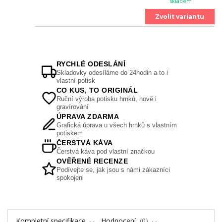
skladem
Zvolit variantu
RYCHLÉ ODESLÁNÍ
Skladovky odesíláme do 24hodin a to i
vlastní potisk
CO KUS, TO ORIGINÁL
Ruční výroba potisku hrnků, nově i
gravírování
ÚPRAVA ZDARMA
Grafická úprava u všech hrnků s vlastním
potiskem
ČERSTVÁ KÁVA
Čerstvá káva pod vlastní značkou
OVĚŘENÉ RECENZE
Podívejte se, jak jsou s námi zákazníci
spokojeni
Kompletní specifikace
Hodnocení
0