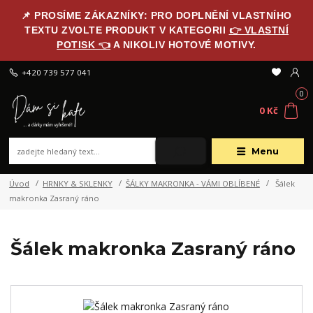
📌 PROSÍME ZÁKAZNÍKY: PRO DOPLNĚNÍ VLASTNÍHO
TEXTU ZVOLTE PRODUKT V KATEGORII
👉 VLASTNÍ
POTISK 👈
A NIKOLIV HOTOVÉ MOTIVY.
+420 739 577 041
0
0 Kč
Menu
Úvod
HRNKY & SKLENKY
ŠÁLKY MAKRONKA - VÁMI OBLÍBENÉ
Šálek
makronka Zasraný ráno
Šálek makronka Zasraný ráno