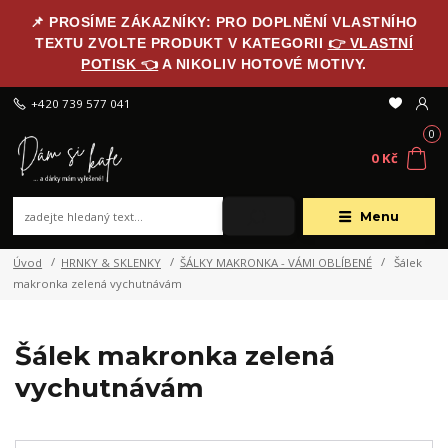
📌 PROSÍME ZÁKAZNÍKY: PRO DOPLNĚNÍ VLASTNÍHO
TEXTU ZVOLTE PRODUKT V KATEGORII
👉 VLASTNÍ
POTISK 👈
A NIKOLIV HOTOVÉ MOTIVY.
+420 739 577 041
0
0 Kč
Menu
Úvod
HRNKY & SKLENKY
ŠÁLKY MAKRONKA - VÁMI OBLÍBENÉ
Šálek
makronka zelená vychutnávám
Šálek makronka zelená
vychutnávám