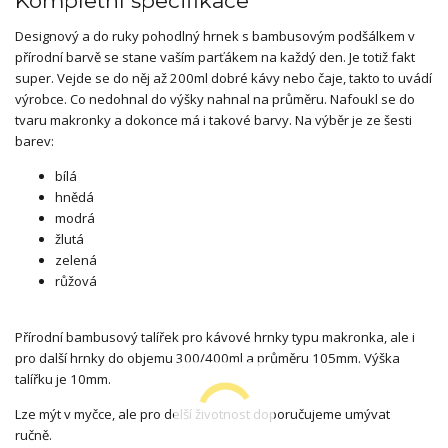
Kompletní specifikace
Designový a do ruky pohodlný hrnek s bambusovým podšálkem v
přírodní barvě se stane vaším parťákem na každý den. Je totiž fakt
super. Vejde se do něj až 200ml dobré kávy nebo čaje, takto to uvádí
výrobce. Co nedohnal do výšky nahnal na průměru. Nafoukl se do
tvaru makronky a dokonce má i takové barvy. Na výběr je ze šesti
barev:
bílá
hnědá
modrá
žlutá
zelená
růžová
Přírodní bambusový talířek pro kávové hrnky typu makronka, ale i
pro další hrnky do objemu 300/400ml a průměru 105mm. Výška
talířku je 10mm.
Lze mýt v myčce, ale pro delší životnost doporučujeme umývat
ručně.