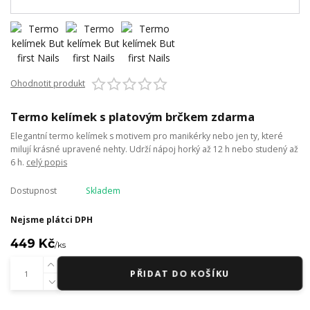
Ohodnotit produkt
Termo kelímek s platovým brčkem zdarma
Elegantní termo kelímek s motivem pro manikérky nebo jen ty, které
milují krásné upravené nehty. Udrží nápoj horký až 12 h nebo studený až
6 h.
celý popis
Dostupnost
Skladem
Nejsme plátci DPH
449 Kč
/
ks
PŘIDAT DO KOŠÍKU