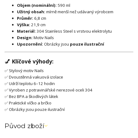
Objem (nominální):
590 ml
Užitný obsah:
mírně menší než udávaný výrobcem
Průměr:
6,8 cm
Výška:
21,9 cm
Materiál:
304 Stainless Steel s vrstvou elektrolytu
Design:
Motiv Nails
Upozornění:
Obrázky jsou
pouze ilustrační
💅
Klíčové výhody:
✅ Stylový motiv Nails
✅ Dvoustěnná vakuová izolace
✅ Udrží teplotu 6–12 hodin
✅ Vyroben z potravinářské nerezové oceli 304
✅ Bez BPA a škodlivých látek
✅ Praktické víčko a brčko
✅ Obrázky jsou pouze ilustrační
Původ zboží