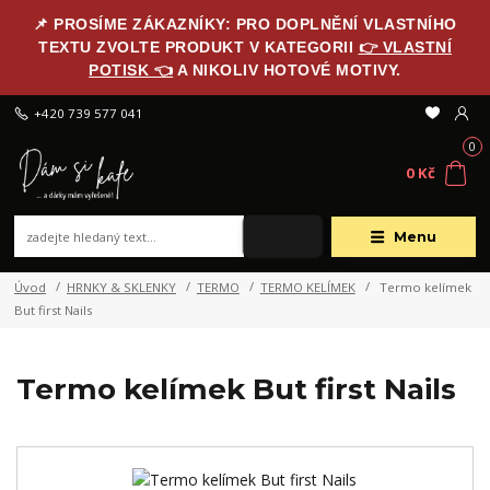
📌 PROSÍME ZÁKAZNÍKY: PRO DOPLNĚNÍ VLASTNÍHO
TEXTU ZVOLTE PRODUKT V KATEGORII
👉 VLASTNÍ
POTISK 👈
A NIKOLIV HOTOVÉ MOTIVY.
+420 739 577 041
0
0 Kč
Menu
Úvod
HRNKY & SKLENKY
TERMO
TERMO KELÍMEK
Termo kelímek
But first Nails
Termo kelímek But first Nails