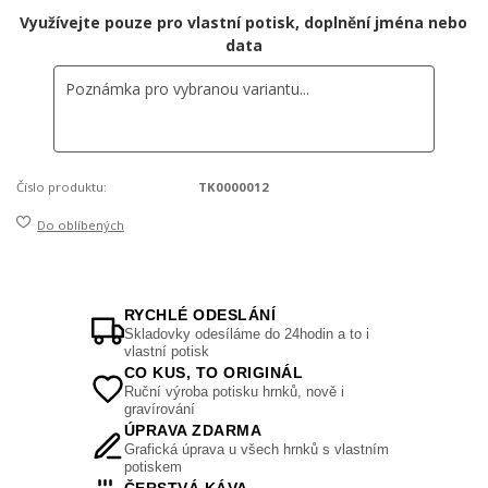
Využívejte pouze pro vlastní potisk, doplnění jména nebo
data
Číslo produktu:
TK0000012
Do oblíbených
RYCHLÉ ODESLÁNÍ
Skladovky odesíláme do 24hodin a to i
vlastní potisk
CO KUS, TO ORIGINÁL
Ruční výroba potisku hrnků, nově i
gravírování
ÚPRAVA ZDARMA
Grafická úprava u všech hrnků s vlastním
potiskem
ČERSTVÁ KÁVA