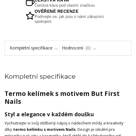
Čerstvá káva pod vlastní značkou
OVĚŘENÉ RECENZE
Podívejte se, jak jsou s námi zákazníci
spokojeni
Kompletní specifikace
Hodnocení
0
Kompletní specifikace
Termo kelímek s motivem But First
Nails
Styl a elegance v každém doušku
Vychutnejte si svůj oblíbený nápoj s nádechem módy a kreativity
díky
termo kelímku s motivem Nails
. Design je ideální pro
milovníky nail artu a kosmetiky, kteří chtějí do každodenního pití