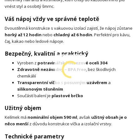
vnést styl a osobitý šmrnc.
Váš nápoj vždy ve správné teplotě
Dvoustěnná konstrukce s vakuovou izolací zajistí, že nápoj zůstane
horký až 12 hodin
nebo
chladný až 6 hodin
. Perfektní pro kávu,
čaj, kakao nebo ledové nápoje.
Bezpečný, kvalitní a praktický
Vyroben z
potravinářské nerezové oceli 304
Zdravotně nezávadný – BPA Free
, bez škodlivých
chemikálií
Transparentní víčko
s
posuvným uzávěrem
a
silikonovým těsněním
Součástí balení je
plastové brčko
Užitný objem
Kelímek má
nominální objem 590 ml
, avšak
užitný obsah je o
něco menší
z důvodu konstrukce víčka a izolační vrstvy.
Technické parametry