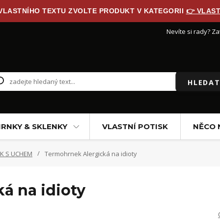
 VLASTNÍHO TEXTU ZVOLTE PRODUKT V KATEGORII
👉 VLAST
Nevíte si rady? Za
HLEDAT
RNKY & SKLENKY
VLASTNÍ POTISK
NĚCO 
K S UCHEM
Termohrnek Alergická na idioty
á na idioty