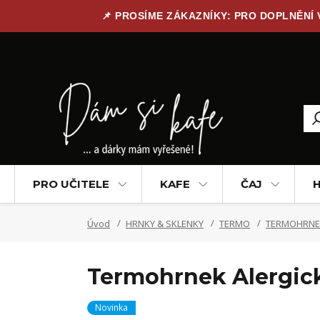
📌 PROSÍME ZÁKAZNÍKY: PRO DOPLNĚNÍ
PRO UČITELE
KAFE
ČAJ
H
Úvod
HRNKY & SKLENKY
TERMO
TERMOHRNE
Termohrnek Alergick
Novinka