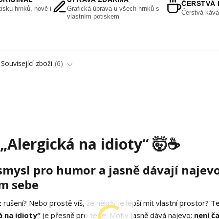
ČERSTVÁ 
isku hrnků, nově i
Grafická úprava u všech hrnků s
Čerstvá káva
vlastním potiskem
Související zboží
6
lergická na idioty“ 🤯☕
smysl pro humor a jasně dávají najevo
em sebe
ez rušení? Nebo prostě víš, že někdy je lepší mít vlastní prostor? T
 na idioty“
je přesně pro tebe. Motiv jasně dává najevo:
není č