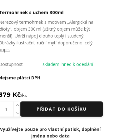
Termohrnek s uchem 300ml
Nerezový termohrnek s motivem „Alergická na
idioty“, objem 300 ml (užitný objem může být
menší). Udrží nápoj dlouho teplý i studený.
Obrázky ilustrační, ruční mytí doporučeno.
celý
popis
Dostupnost
skladem ihned k odeslání
Nejsme plátci DPH
379 Kč
/
ks
PŘIDAT DO KOŠÍKU
Využívejte pouze pro vlastní potisk, doplnění
jména nebo data