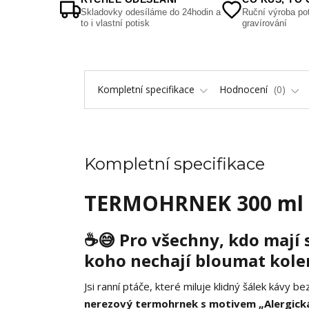
Skladovky odesíláme do 24hodin a
Ruční výroba pot
to i vlastní potisk
gravírování
Kompletní specifikace
Hodnocení
0
Kompletní specifikace
TERMOHRNEK 300 ml „A
☕😅
Pro všechny, kdo mají 
koho nechají bloumat kol
Jsi ranní ptáče, které miluje klidný šálek kávy b
nerezový termohrnek s motivem „Alergická