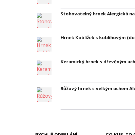
Stohovatelný hrnek Alergická na
Hrnek Koblížek s koblihovým (do
Keramický hrnek s dřevěným uche
Růžový hrnek s velkým uchem Ale
RYCHLÉ ODESLÁNÍ
CO KUS, TO 