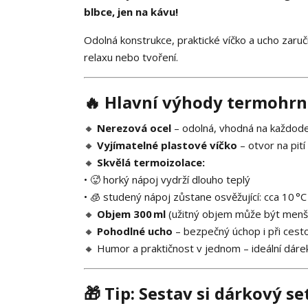
blbce, jen na kávu!
Odolná konstrukce, praktické víčko a ucho zaruč
relaxu nebo tvoření.
🔥
Hlavní výhody termohr
🔸
Nerezová ocel
– odolná, vhodná na každoden
🔸
Vyjímatelné plastové víčko
– otvor na pití
🔸
Skvělá termoizolace:
• 🥵 horký nápoj vydrží dlouho teplý
• 🧊 studený nápoj zůstane osvěžující: cca 10 °C 
🔸
Objem 300 ml
(užitný objem může být menš
🔸
Pohodlné ucho
– bezpečný úchop i při cest
🔸 Humor a praktičnost v jednom – ideální dáre
🎁
Tip: Sestav si dárkový se