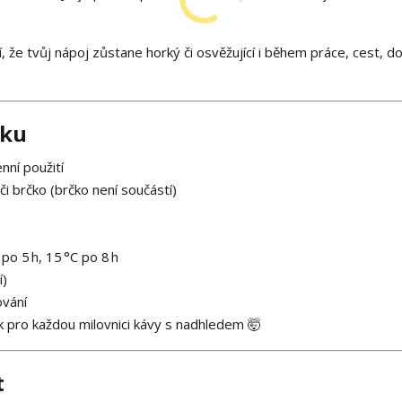
í, že tvůj nápoj zůstane horký či osvěžující i během práce, cest, 
nku
ní použití
 či brčko (brčko není součástí)
po 5 h, 15 °C po 8 h
í)
ování
k pro každou milovnici kávy s nadhledem 🤯
t