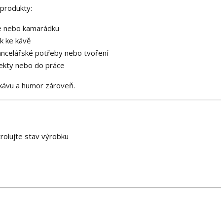
produkty:
ebe nebo kamarádku
ěk ke kávě
ancelářské potřeby nebo tvoření
jekty nebo do práce
 kávu a humor zároveň.
rolujte stav výrobku