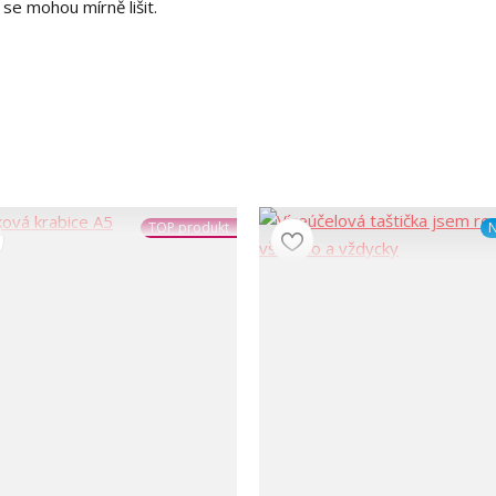
se mohou mírně lišit.
TOP produkt
N