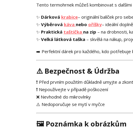
Tento termohrnek můžeš kombinovat s dalšími 
✨
Dárková
krabice
– originální balíček pro s
✨
Výběrová
káva
nebo
oříšky
– ideální dopln
✨
Praktická
taštička
na zip
– na drobnosti, k
✨
Velká látková taška
– skvělá na nákup, pro
➡️ Perfektní dárek pro každého, kdo potřebuje
⚠️
Bezpečnost & Údržba
❗ Před prvním použitím důkladně umyjte a zkont
❗ Nepoužívejte v případě poškození
❌ Nevhodné do mikrovlnky
⚠️ Nedoporučuje se mytí v myčce
🖼️
Poznámka k obrázkům