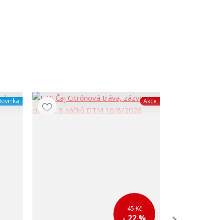
ovinka
Akce
45 Kč
- 22 %