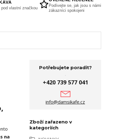
KÁVA
Podívejte se, jak jsou s námi
 pod vlastní značkou
zákazníci spokojeni
Potřebujete poradit?
+420 739 577 041
info@damsikafe.cz
,
Zboží zařazeno v
kategoriích
ento
as na