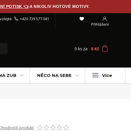
NÍ POTISK 👈
A NIKOLIV HOTOVÉ MOTIVY.
volejte.
+420 739 577 041
Přihlášení
0
ks
za
0 Kč
NA ZUB
NĚCO NA SEBE
Více
Ohodnotit produkt