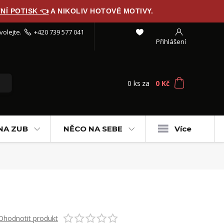
NÍ POTISK 👈
A NIKOLIV HOTOVÉ MOTIVY.
volejte.
+420 739 577 041
Přihlášení
0
ks
za
0 Kč
NA ZUB
NĚCO NA SEBE
Více
Ohodnotit produkt