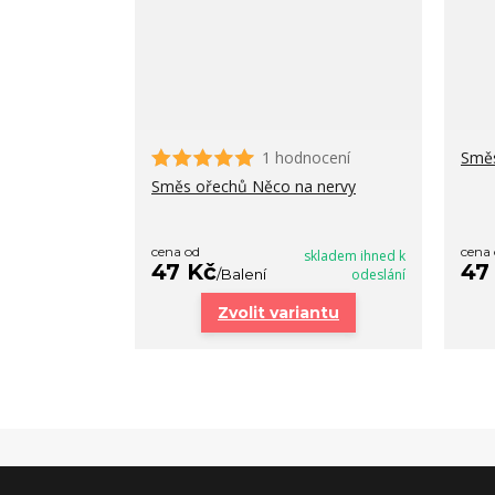
1 hodnocení
Směs
Směs ořechů Něco na nervy
cena od
cena
skladem ihned k
47 Kč
47
/
Balení
odeslání
Zvolit variantu