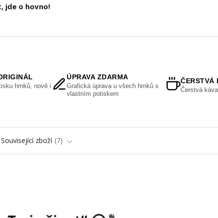
, jde o hovno!
ORIGINÁL
ÚPRAVA ZDARMA
ČERSTVÁ 
isku hrnků, nově i
Grafická úprava u všech hrnků s
Čerstvá káva
vlastním potiskem
Související zboží
7