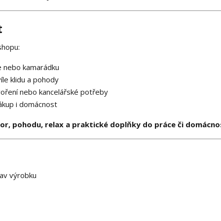
t
shopu:
ebe nebo kamarádku
íle klidu a pohody
voření nebo kancelářské potřeby
nákup i domácnost
r, pohodu, relax a praktické doplňky do práce či domácno
tav výrobku