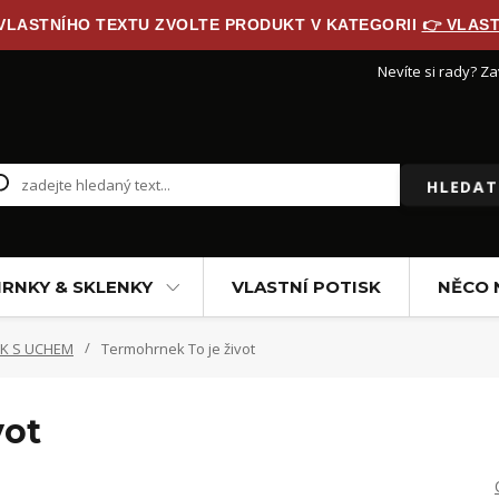
 VLASTNÍHO TEXTU ZVOLTE PRODUKT V KATEGORII
👉 VLAST
Nevíte si rady? Za
HLEDAT
RNKY & SKLENKY
VLASTNÍ POTISK
NĚCO 
K S UCHEM
Termohrnek To je život
vot