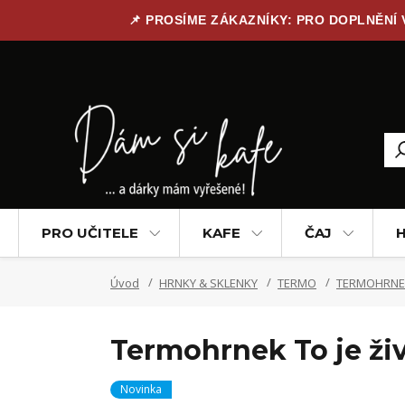
📌 PROSÍME ZÁKAZNÍKY: PRO DOPLNĚNÍ
PRO UČITELE
KAFE
ČAJ
H
Úvod
HRNKY & SKLENKY
TERMO
TERMOHRNE
Termohrnek To je ži
Novinka