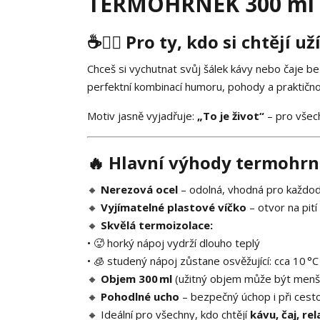
TERMOHRNEK 300 ml „T
☕🙋‍♀️
Pro ty, kdo si chtějí už
Chceš si vychutnat svůj šálek kávy nebo čaje b
perfektní kombinací humoru, pohody a praktičnos
Motiv jasně vyjadřuje:
„To je život“
– pro všech
🔥
Hlavní výhody termohr
🔸
Nerezová ocel
– odolná, vhodná pro každod
🔸
Vyjímatelné plastové víčko
– otvor na pití
🔸
Skvělá termoizolace:
• 🥵 horký nápoj vydrží dlouho teplý
• 🧊 studený nápoj zůstane osvěžující: cca 10 °C 
🔸
Objem 300 ml
(užitný objem může být menš
🔸
Pohodlné ucho
– bezpečný úchop i při cest
🔸 Ideální pro všechny, kdo chtějí
kávu, čaj, r