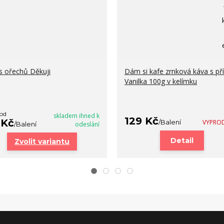
 ořechů Děkuji
Dám si kafe zrnková káva s pří
Vanilka 100g v kelímku
 od
skladem ihned k
129 Kč
 Kč
/
Balení
VYPRO
/
Balení
odeslání
Detail
Zvolit variantu