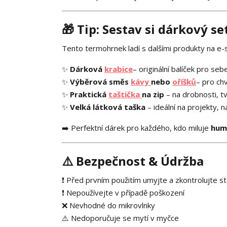
🎁
Tip: Sestav si dárkový se
Tento termohrnek ladí s dalšími produkty na e-
✨
Dárková
krabice
– originální balíček pro s
✨
Výběrová směs
kávy
nebo
oříšků
– pro chv
✨
Praktická
taštička
na zip
– na drobnosti, t
✨
Velká látková taška
– ideální na projekty, 
➡️ Perfektní dárek pro každého, kdo miluje
humo
⚠️
Bezpečnost & Údržba
❗ Před prvním použitím umyjte a zkontrolujte s
❗ Nepoužívejte v případě poškození
❌ Nevhodné do mikrovlnky
⚠️ Nedoporučuje se mytí v myčce