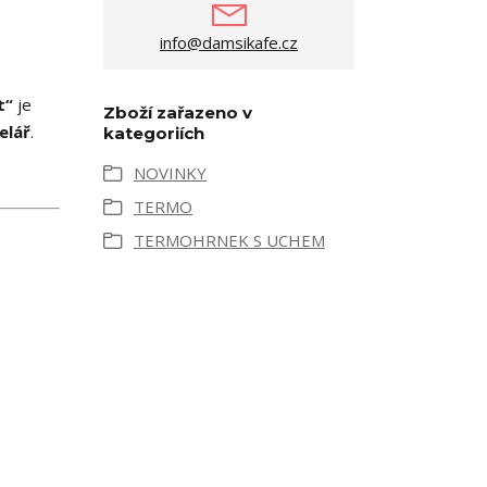
info@damsikafe.cz
t“
je
Zboží zařazeno v
elář
.
kategoriích
NOVINKY
TERMO
TERMOHRNEK S UCHEM