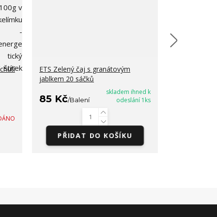
chutí
ETS Zelený čaj s granátovým
ETS Černý čaj
jablkem 20 sáčků
sáčků
skladem ihned k
85 Kč
85 Kč
/
Balení
odeslání 1ks
/
Bal
DÁNO
PŘIDAT DO KOŠÍKU
PŘIDA