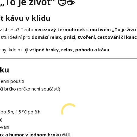
o je život“ 😏☕
ít kávu v klidu
ez stresu? Tento
nerezový termohrnek s motivem „To je živo
ti. Ideální pro
domácí relax, práci, tvoření, cestování či kanc
ny, kdo milují
vtipné hrnky, relax, pohodu a kávu
.
nku
enní použití
 či brčko (brčko není součástí)
po 5 h, 15 °C po 8 h
í)
ování
elax a humor v jednom hrnku
☕🧘‍♀️