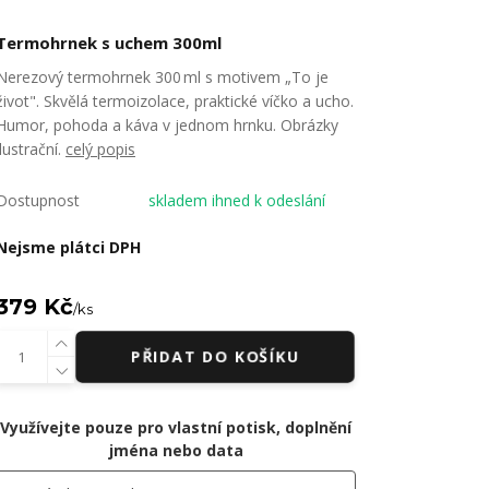
Termohrnek s uchem 300ml
Nerezový termohrnek 300 ml s motivem „To je
život". Skvělá termoizolace, praktické víčko a ucho.
Humor, pohoda a káva v jednom hrnku. Obrázky
ilustrační.
celý popis
Dostupnost
skladem ihned k odeslání
Nejsme plátci DPH
379 Kč
/
ks
PŘIDAT DO KOŠÍKU
Využívejte pouze pro vlastní potisk, doplnění
jména nebo data