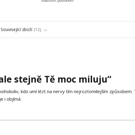
vlastním potiskem
Související zboží
12
ale stejně Tě moc miluju“
kohokoliv, kdo umí lézt na nervy tím nejroztomilejším způsobem.
e i objímá.