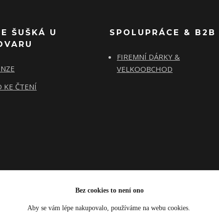
SE ŠUŠKÁ U
SPOLUPRÁCE & B2B
OVARU
FIREMNÍ DÁRKY &
ENZE
VELKOOBCHOD
 KE ČTENÍ
Bez cookies to není ono
Aby se vám lépe nakupovalo, používáme na webu cookies.