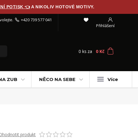
NÍ POTISK 👈
A NIKOLIV HOTOVÉ MOTIVY.
volejte.
+420 739 577 041
Přihlášení
0
ks
za
0 Kč
NA ZUB
NĚCO NA SEBE
Více
Ohodnotit produkt