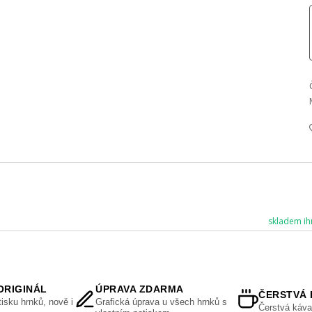
skladem ih
ORIGINÁL
ÚPRAVA ZDARMA
ČERSTVÁ 
isku hrnků, nově i
Grafická úprava u všech hrnků s
Čerstvá káva