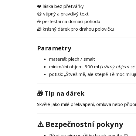
❤️ láska bez přetvářky
😄 vtipný a pravdivý text
☕ perfektní na domácí pohodu
🎁 krásný dárek pro drahou polovičku
Parametry
materiál: plech / smalt
minimální objem: 300 ml (
užitný objem se 
potisk: „Štveš mě, ale stejně Tě moc miluj
🎁 Tip na dárek
Skvělé jako milé překvapení, omluva nebo připo
⚠️ Bezpečnostní pokyny
Před prvním použitím hrnek umyjte 🧼