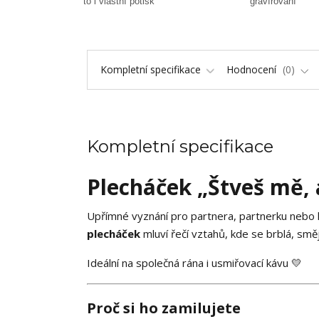
to i vlastní potisk
gravírování
Kompletní specifikace
Hodnocení
0
Kompletní specifikace
Plecháček „Štveš mě, 
Upřímné vyznání pro partnera, partnerku nebo 
plecháček
mluví řečí vztahů, kde se brblá, směj
Ideální na společná rána i usmiřovací kávu 💛
Proč si ho zamilujete