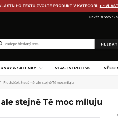
 VLASTNÍHO TEXTU ZVOLTE PRODUKT V KATEGORII
👉 VLAST
Nevíte si rady? Za
HLEDAT
RNKY & SKLENKY
VLASTNÍ POTISK
NĚCO 
Plecháček Štveš mě, ale stejně Tě moc miluju
ale stejně Tě moc miluju