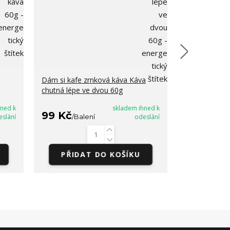
Dám si kafe zrnková káva Káva
Dárková sada 
chutná lépe ve dvou 60g
pohoda s káv
dobrotami
hned k
skladem ihned k
99 Kč
399 Kč
eslání
/
Balení
odeslání
/
S
PŘIDAT DO KOŠÍKU
PŘIDA