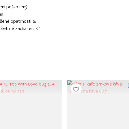
není poškozený
hu
ýšené opatrnosti ♨️
 šetrné zacházení 🤍