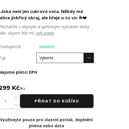
Láska není jen cukrová vata. Někdy má
lehce jiskřivý okraj, ale hřeje o to víc ☕❤️
Plecháček s vtipným a upřímným vyznáním lásky.
Min. objem 300 ml.
celý popis
Dostupnost
skladem
Typ
Nejsme plátci DPH
299 Kč
/
Ks
PŘIDAT DO KOŠÍKU
Využívejte pouze pro vlastní potisk, doplnění
jména nebo data