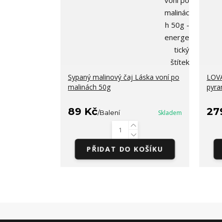
Sypaný malinový čaj Láska voní po
LOVA
malinách 50g
pyra
89 Kč
27
/
Balení
Skladem
PŘIDAT DO KOŠÍKU