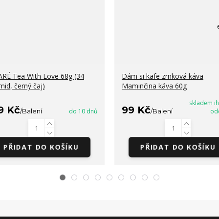
RÉ Tea With Love 68g (34
Dám si kafe zrnková káva
mid, černý čaj)
Maminčina káva 60g
skladem i
9 Kč
99 Kč
/
Balení
do 10 dnů
/
Balení
od
PŘIDAT DO KOŠÍKU
PŘIDAT DO KOŠÍKU