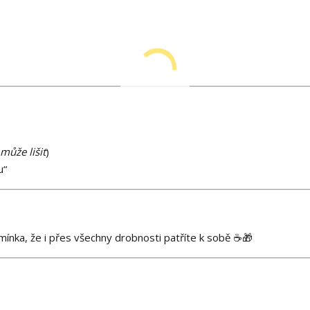
může lišit
)
u“
mínka, že i přes všechny drobnosti patříte k sobě ☕🎁