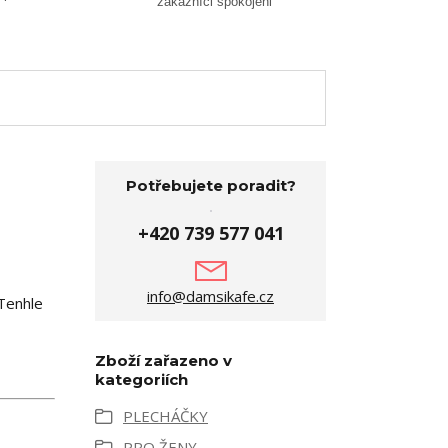
zákazníci spokojeni
Potřebujete poradit?
+420 739 577 041
info@damsikafe.cz
 Tenhle
Zboží zařazeno v
kategoriích
PLECHÁČKY
PRO ŽENY