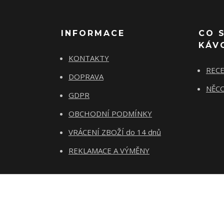
INFORMACE
CO 
KÁV
KONTAKTY
REC
DOPRAVA
NĚCO
GDPR
OBCHODNÍ PODMÍNKY
VRÁCENÍ ZBOŽÍ do 14 dnů
REKLAMACE A VÝMĚNY