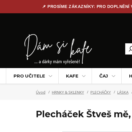
📌 PROSÍME ZÁKAZNÍKY: PRO DOPLNĚNÍ
PRO UČITELE
KAFE
ČAJ
H
Úvod
HRNKY & SKLENKY
PLECHÁČKY
LÁSKA
Plecháček Štveš mě, 