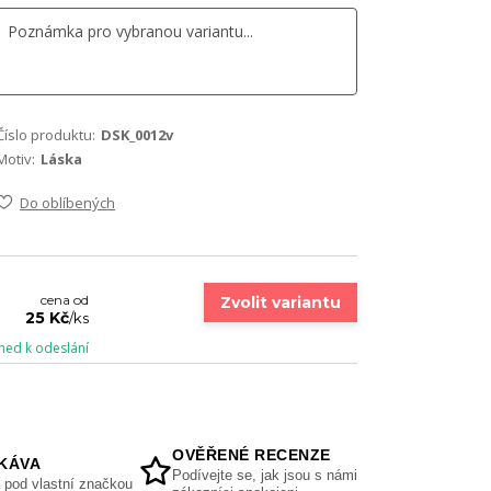
Číslo produktu:
DSK_0012v
Motiv:
Láska
Do oblíbených
cena od
Zvolit variantu
25 Kč
/
ks
ned k odeslání
OVĚŘENÉ RECENZE
KÁVA
Podívejte se, jak jsou s námi
 pod vlastní značkou