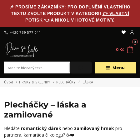
📌 PROSÍME ZÁKAZNÍKY: PRO DOPLNĚNÍ VLASTNÍHO
TEXTU ZVOLTE PRODUKT V KATEGORII
👉 VLASTNÍ
POTISK 👈
A NIKOLIV HOTOVÉ MOTIVY.
+420 739 577 041
0
0 Kč
Menu
Úvod
HRNKY & SKLENKY
PLECHÁČKY
LÁSKA
Plecháčky – láska a
zamilované
Hledáte
romantický dárek
nebo
zamilovaný hrnek
pro
partnera, kamaráda či kolegu? ☕❤️