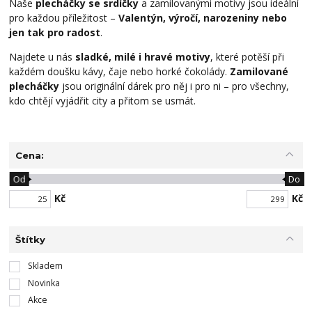
Naše
plecháčky se srdíčky
a zamilovanými motivy jsou ideální
pro každou příležitost –
Valentýn, výročí, narozeniny nebo
jen tak pro radost
.
Najdete u nás
sladké, milé i hravé motivy
, které potěší při
každém doušku kávy, čaje nebo horké čokolády.
Zamilované
plecháčky
jsou originální dárek pro něj i pro ni – pro všechny,
kdo chtějí vyjádřit city a přitom se usmát.
Cena:
Od
Do
Kč
Kč
Štítky
Skladem
Novinka
Akce