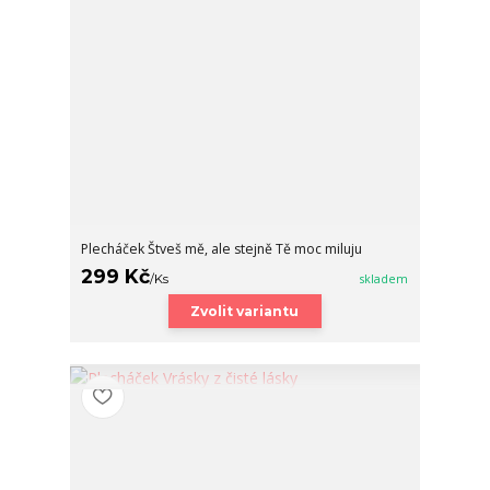
Plecháček Štveš mě, ale stejně Tě moc miluju
299 Kč
/
Ks
skladem
Zvolit variantu