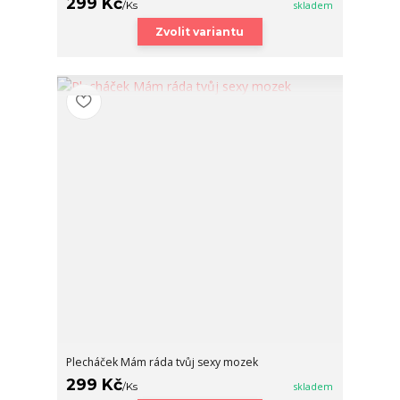
299 Kč
/
Ks
skladem
Zvolit variantu
Plecháček Mám ráda tvůj sexy mozek
299 Kč
/
Ks
skladem