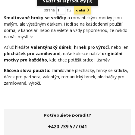
Načíst další produkty (9)
strana
z 2
další
Smaltované hrnky se srdíčky
a romantickými motivy jsou
malým, ale výstižným dárkem. Hodí se na každodenní použití
doma, v kanceláři nebo na výletě a vždy připomenou, že někdo
na vás myslí. ✨
Ať už hledáte
Valentýnský dárek
,
hrnek pro výročí
, nebo jen
plecháček pro zamilované
, naše kolekce nabízí
originální
motivy pro každého
, kdo chce potěšit srdce i úsměv.
Klíčová slova použita:
zamilované plecháčky, hrnky se srdíčky,
dárek pro partnera, valentýn, romantický hrnek, plecháčky pro
zamilované, výročí.
Potřebujete poradit?
+420 739 577 041