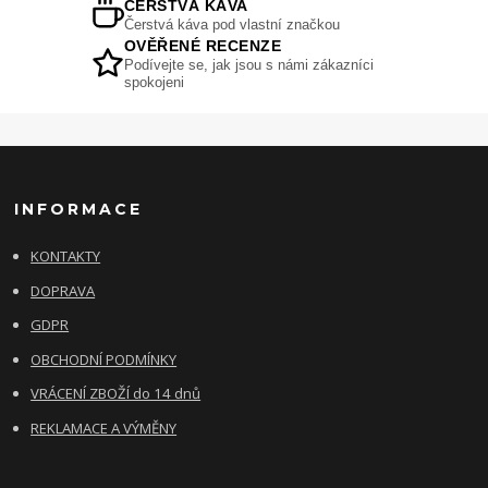
ČERSTVÁ KÁVA
Čerstvá káva pod vlastní značkou
OVĚŘENÉ RECENZE
Podívejte se, jak jsou s námi zákazníci
spokojeni
INFORMACE
KONTAKTY
DOPRAVA
GDPR
OBCHODNÍ PODMÍNKY
VRÁCENÍ ZBOŽÍ do 14 dnů
REKLAMACE A VÝMĚNY