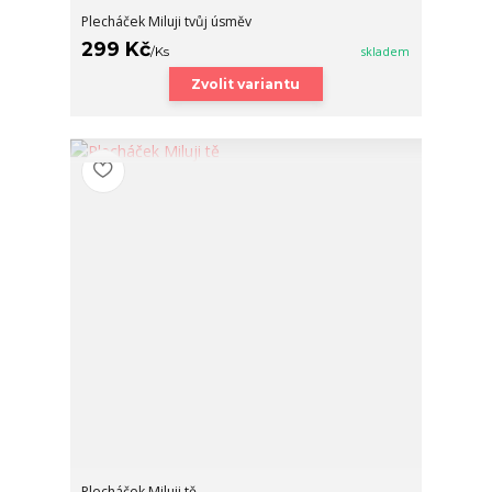
Plecháček Miluji tvůj úsměv
299 Kč
/
Ks
skladem
Zvolit variantu
Plecháček Miluji tě