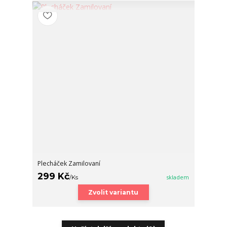
Plecháček Zamilovaní
299 Kč
/
Ks
skladem
Zvolit variantu