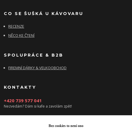
CO SE ŠUŠKÁ U KÁVOVARU
RECENZE
NĚCO KE ČTENÍ
SPOLUPRÁCE & B2B
FIREMNÍ DÁRKY & VELKOOBCHOD
KONTAKTY
+420 739 577 041
Nezvedám? Dám si kafe a zavolám zpět!
info@damsikafe.cz
Bez cookies to není ono