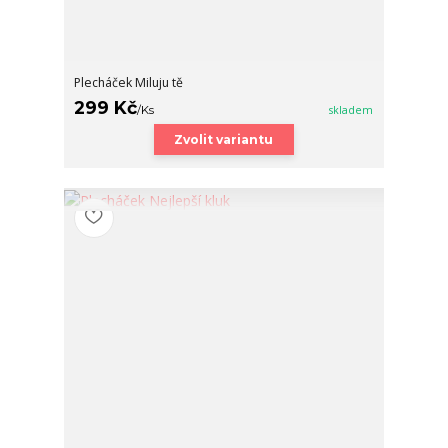
Plecháček Miluju tě
299 Kč
/
Ks
skladem
Zvolit variantu