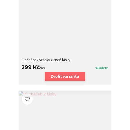
Plecháček Vrásky z čisté lásky
299 Kč
/
Ks
skladem
Zvolit variantu