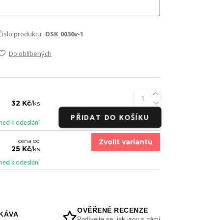
Číslo produktu:
DSK_0036v-1
Do oblíbených
32 Kč
/
ks
PŘIDAT DO KOŠÍKU
ned k odeslání
cena od
Zvolit variantu
25 Kč
/
ks
ned k odeslání
OVĚŘENÉ RECENZE
KÁVA
Podívejte se, jak jsou s námi