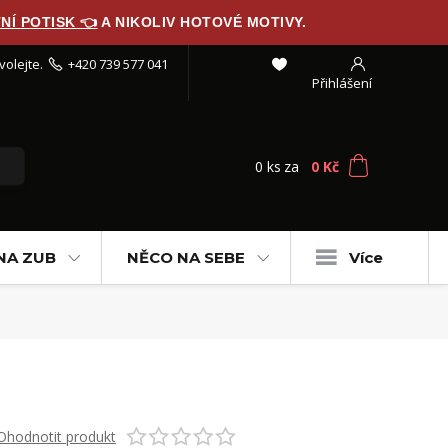
NÍ POTISK 👈
A NIKOLIV HOTOVÉ MOTIVY.
volejte.
+420 739 577 041
Přihlášení
0
ks
za
0 Kč
NA ZUB
NĚCO NA SEBE
Více
Ohodnotit produkt