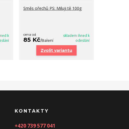
Směs ořechů PS: Miluji tě 100g
Směs ořechů 
100g
cena od
cena od
hned k
skladem ihned k
85 Kč
85 Kč
eslání
/
Balení
odeslání
/
Bal
Zvolit variantu
Zvo
KONTAKTY
+420 739 577 041