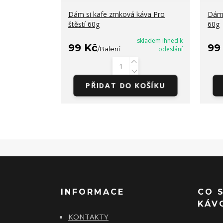
Dám si kafe zrnková káva Pro
Dám 
štěstí 60g
60g
skladem ihned k
99 Kč
99
/
Balení
odeslání
PŘIDAT DO KOŠÍKU
INFORMACE
CO 
KÁV
KONTAKTY