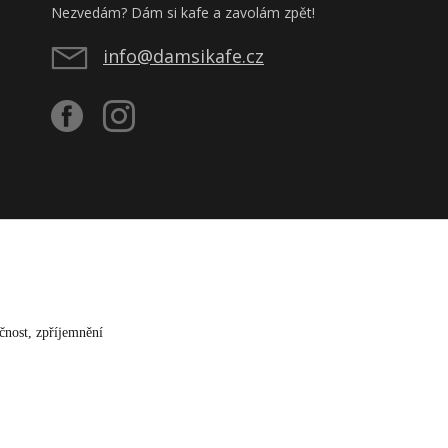
Nezvedám? Dám si kafe a zavolám zpět!
info@damsikafe.cz
čnost, zpříjemnění