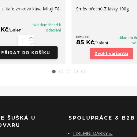
si kafe zrnková káva Miluji Tě
Směs ořechů Z lásky 100g
skladem ihned k
 Kč
/
Balení
odeslání
cena od
skladem i
85 Kč
/
Balení
od
PŘIDAT DO KOŠÍKU
Zvolit variantu
SE ŠUŠKÁ U
SPOLUPRÁCE & B2B
OVARU
FIREMNÍ DÁRKY &