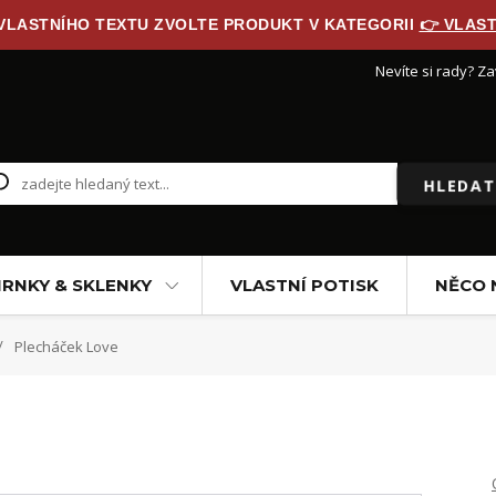
 VLASTNÍHO TEXTU ZVOLTE PRODUKT V KATEGORII
👉 VLAST
Nevíte si rady? Za
HLEDAT
RNKY & SKLENKY
VLASTNÍ POTISK
NĚCO 
Plecháček Love