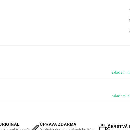
skladem ih
skladem ih
ORIGINÁL
ÚPRAVA ZDARMA
ČERSTVÁ 
isku hrnků, nově i
Grafická úprava u všech hrnků s