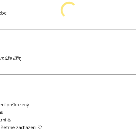
sebe
může lišit
)
není poškozený
hu
rní ♨️
 šetrné zacházení 🤍