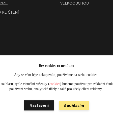
ENZE
VELKOOBCHOD
 KE ČTENÍ
Bez cookies to není ono
Aby se vám lépe nakupovalo, používáme na webu cookies.
Upravit sběr cookies.
souhlasu, tyhle virtuální sušenky (
cookies
) budeme používat pro základní funk
používání webu, analytické účely a také pro účely cílení reklamy.
Obrázky jsou pouze ilustrativní © 2025 Designed by Damsikafe.cz
Nastavení
Souhlasím
Vytvořeno na
Eshop-rychle.cz