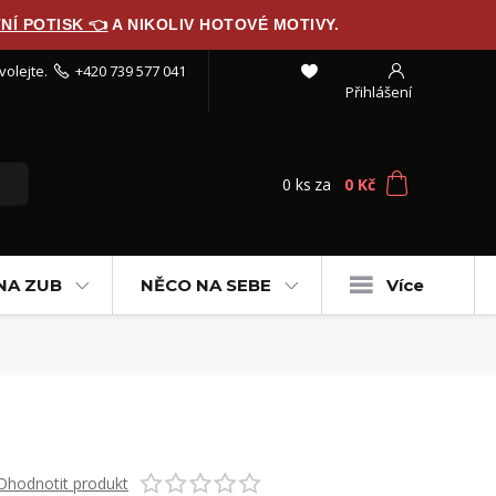
NÍ POTISK 👈
A NIKOLIV HOTOVÉ MOTIVY.
volejte.
+420 739 577 041
Přihlášení
0
ks
za
0 Kč
NA ZUB
NĚCO NA SEBE
Více
Ohodnotit produkt