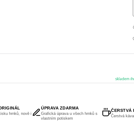
skladem ih
ORIGINÁL
ÚPRAVA ZDARMA
ČERSTVÁ 
isku hrnků, nově i
Grafická úprava u všech hrnků s
Čerstvá káva
vlastním potiskem