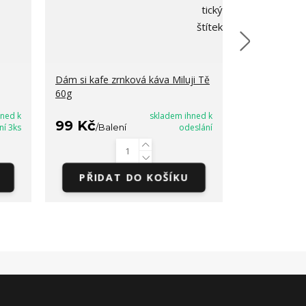
Dám si kafe zrnková káva Miluji Tě
Sypaný malin
60g
malinách 50g
hned k
skladem ihned k
99 Kč
89 Kč
ní 3ks
/
Balení
odeslání
/
Bal
PŘIDAT DO KOŠÍKU
PŘIDA