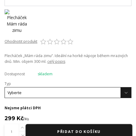
Ohodnotit produkt
Plecháček „Mám ráda zimu“. Ideální na horké nápoje během mrazivých
dnů. Min. objem 300 ml.
celý popis
Dostupnost
skladem
Typ
Nejsme plátci DPH
299 Kč
/
Ks
PŘIDAT DO KOŠÍKU