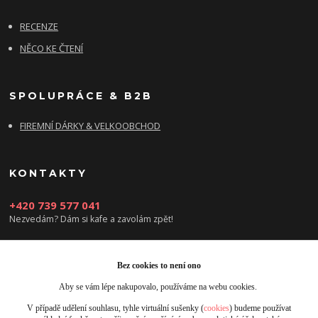
RECENZE
NĚCO KE ČTENÍ
SPOLUPRÁCE & B2B
FIREMNÍ DÁRKY & VELKOOBCHOD
KONTAKTY
+420 739 577 041
Nezvedám? Dám si kafe a zavolám zpět!
info@damsikafe.cz
Bez cookies to není ono
Aby se vám lépe nakupovalo, používáme na webu cookies.
V případě udělení souhlasu, tyhle virtuální sušenky (
cookies
) budeme používat