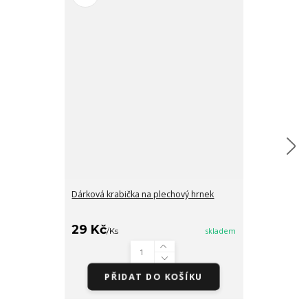
Dárková krabička na plechový hrnek
Barevný hrnek
29 Kč
/
Ks
skladem
290 Kč
/
ks
PŘIDAT DO KOŠÍKU
Zv