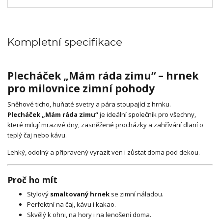
Kompletní specifikace
Plecháček „Mám ráda zimu“ – hrnek
pro milovnice zimní pohody
Sněhové ticho, huňaté svetry a pára stoupající z hrnku.
Plecháček „Mám ráda zimu“
je ideální společník pro všechny,
které milují mrazivé dny, zasněžené procházky a zahřívání dlaní o
teplý čaj nebo kávu.
Lehký, odolný a připravený vyrazit ven i zůstat doma pod dekou.
Proč ho mít
Stylový
smaltovaný hrnek
se zimní náladou.
Perfektní na čaj, kávu i kakao.
Skvělý k ohni, na hory i na lenošení doma.