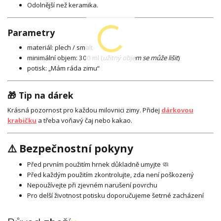
Odolnější než keramika.
Parametry
materiál: plech / smalt
minimální objem: 300 ml (
užitný objem se může lišit
)
potisk: „Mám ráda zimu“
🎁 Tip na dárek
Krásná pozornost pro každou milovnici zimy. Přidej
dárkovou
krabičku
a třeba voňavý čaj nebo kakao.
⚠️ Bezpečnostní pokyny
Před prvním použitím hrnek důkladně umyjte 🧼
Před každým použitím zkontrolujte, zda není poškozený
Nepoužívejte při zjevném narušení povrchu
Pro delší životnost potisku doporučujeme šetrné zacházení