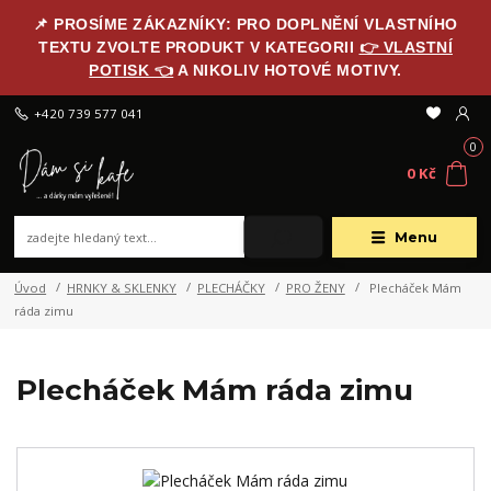
📌 PROSÍME ZÁKAZNÍKY: PRO DOPLNĚNÍ VLASTNÍHO
TEXTU ZVOLTE PRODUKT V KATEGORII
👉 VLASTNÍ
POTISK 👈
A NIKOLIV HOTOVÉ MOTIVY.
+420 739 577 041
0
0 Kč
Menu
Úvod
HRNKY & SKLENKY
PLECHÁČKY
PRO ŽENY
Plecháček Mám
ráda zimu
Plecháček Mám ráda zimu