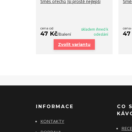
Směs ořechů Jsi prostě nejlepší
Směs
cena od
cena
skladem ihned k
47 Kč
47
/
Balení
odeslání
Zvolit variantu
INFORMACE
CO 
KÁV
KONTAKTY
REC