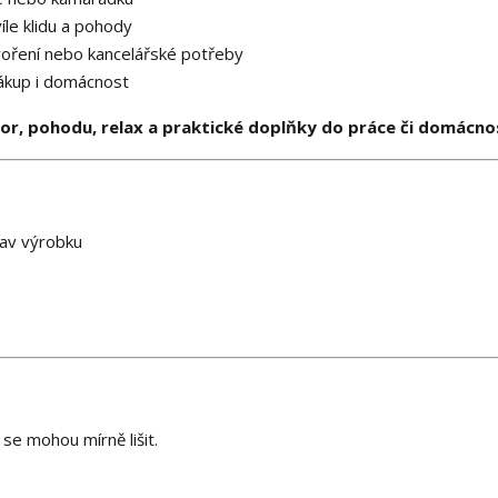
íle klidu a pohody
voření nebo kancelářské potřeby
nákup i domácnost
r, pohodu, relax a praktické doplňky do práce či domácno
tav výrobku
se mohou mírně lišit.