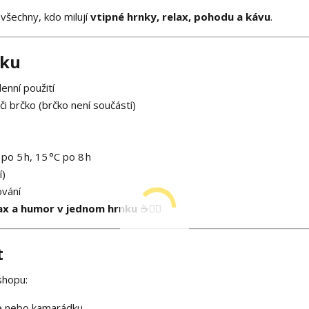
všechny, kdo milují
vtipné hrnky, relax, pohodu a kávu
.
nku
enní použití
 či brčko (brčko není součástí)
po 5 h, 15 °C po 8 h
í)
ování
elax a humor v jednom hrnku
☕🧘‍♀️
t
shopu:
ebe nebo kamarádku