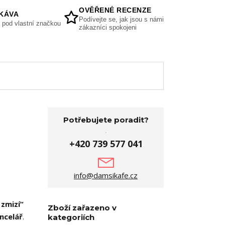
OVĚŘENÉ RECENZE
KÁVA
Podívejte se, jak jsou s námi
 pod vlastní značkou
zákazníci spokojeni
Potřebujete poradit?
+420 739 577 041
info@damsikafe.cz
zmizí“
Zboží zařazeno v
ancelář
.
kategoriích