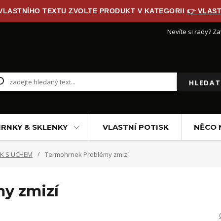
 VLASTNÍHO TEXTU ZVOLTE PRODUKT V KATEGORII
👉 VLAST
Nevíte si rady? Za
HLEDAT
RNKY & SKLENKY
VLASTNÍ POTISK
NĚCO 
K S UCHEM
Termohrnek Problémy zmizí
y zmizí