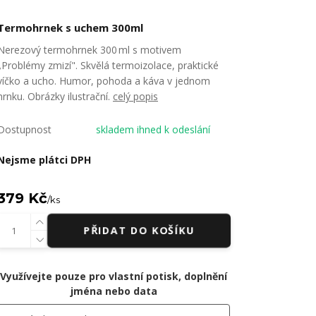
Termohrnek s uchem 300ml
Nerezový termohrnek 300 ml s motivem
„Problémy zmizí". Skvělá termoizolace, praktické
víčko a ucho. Humor, pohoda a káva v jednom
hrnku. Obrázky ilustrační.
celý popis
Dostupnost
skladem ihned k odeslání
Nejsme plátci DPH
379 Kč
/
ks
PŘIDAT DO KOŠÍKU
Využívejte pouze pro vlastní potisk, doplnění
jména nebo data