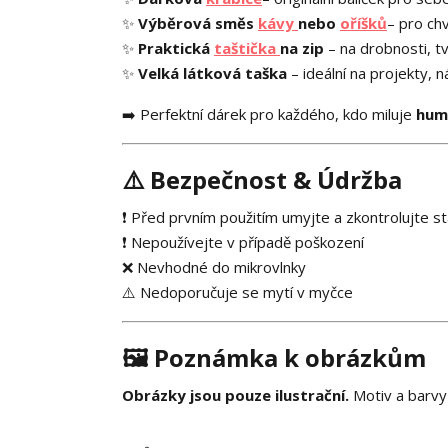
✨
Výběrová směs
kávy
nebo
oříšků
– pro chv
✨
Praktická
taštička
na zip
– na drobnosti, t
✨
Velká látková taška
– ideální na projekty, 
➡️ Perfektní dárek pro každého, kdo miluje
humo
⚠️
Bezpečnost & Údržba
❗ Před prvním použitím umyjte a zkontrolujte s
❗ Nepoužívejte v případě poškození
❌ Nevhodné do mikrovlnky
⚠️ Nedoporučuje se mytí v myčce
🖼️
Poznámka k obrázkům
Obrázky jsou pouze ilustrační.
Motiv a barvy 