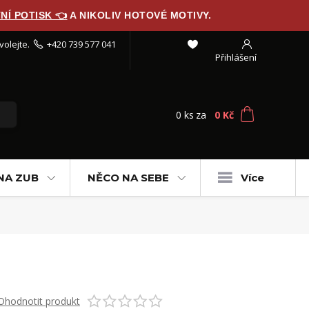
NÍ POTISK 👈
A NIKOLIV HOTOVÉ MOTIVY.
volejte.
+420 739 577 041
Přihlášení
0
ks
za
0 Kč
NA ZUB
NĚCO NA SEBE
Více
Ohodnotit produkt