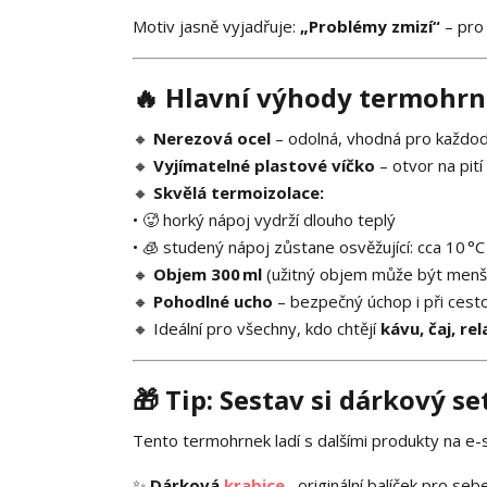
Motiv jasně vyjadřuje:
„Problémy zmizí“
– pro 
🔥
Hlavní výhody termohr
🔸
Nerezová ocel
– odolná, vhodná pro každod
🔸
Vyjímatelné plastové víčko
– otvor na pití
🔸
Skvělá termoizolace:
• 🥵 horký nápoj vydrží dlouho teplý
• 🧊 studený nápoj zůstane osvěžující: cca 10 °C 
🔸
Objem 300 ml
(užitný objem může být menš
🔸
Pohodlné ucho
– bezpečný úchop i při cest
🔸 Ideální pro všechny, kdo chtějí
kávu, čaj, r
🎁
Tip: Sestav si dárkový se
Tento termohrnek ladí s dalšími produkty na e-
✨
Dárková
krabice
– originální balíček pro s