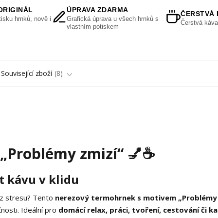
ORIGINÁL
ÚPRAVA ZDARMA
ČERSTVÁ 
isku hrnků, nově i
Grafická úprava u všech hrnků s
Čerstvá káva
vlastním potiskem
Související zboží
8
Problémy zmizí“ 💅☕
ít kávu v klidu
ez stresu? Tento
nerezový termohrnek s motivem „Problémy 
nosti. Ideální pro
domácí relax, práci, tvoření, cestování či k