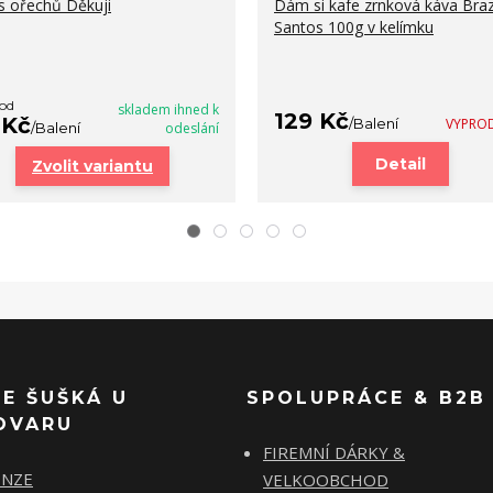
 ořechů Děkuji
Dám si kafe zrnková káva Brazí
Santos 100g v kelímku
 od
skladem ihned k
129 Kč
 Kč
/
Balení
VYPRO
/
Balení
odeslání
Detail
Zvolit variantu
SE ŠUŠKÁ U
SPOLUPRÁCE & B2B
OVARU
FIREMNÍ DÁRKY &
ENZE
VELKOOBCHOD