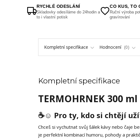
RYCHLÉ ODESLÁNÍ
CO KUS, TO 
Skladovky odesíláme do 24hodin a
Ruční výroba pot
to i vlastní potisk
gravírování
Kompletní specifikace
Hodnocení
0
Kompletní specifikace
TERMOHRNEK 300 ml „
☕☺️
Pro ty, kdo si chtějí už
Chceš si vychutnat svůj šálek kávy nebo čaje b
je perfektní kombinací humoru, pohody a praktič