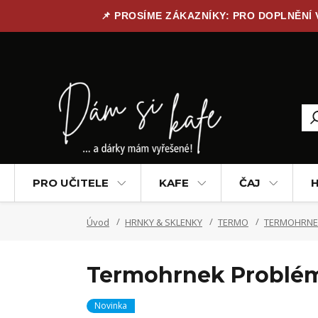
📌 PROSÍME ZÁKAZNÍKY: PRO DOPLNĚNÍ
PRO UČITELE
KAFE
ČAJ
H
Úvod
HRNKY & SKLENKY
TERMO
TERMOHRNE
Termohrnek Problém
Novinka