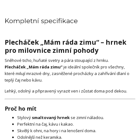
Kompletní specifikace
Plecháček „Mám ráda zimu“ – hrnek
pro milovnice zimní pohody
Sněhové ticho, huňaté svetry a pára stoupající z hrnku.
Plecháček „Mám ráda zimu“
je ideální společník pro všechny,
které milují mrazivé dny, zasněžené procházky a zahřívání dlaní o
teplý čaj nebo kávu.
Lehký, odolný a připravený vyrazit ven i zůstat doma pod dekou.
Proč ho mít
Stylový
smaltovaný hrnek
se zimní náladou.
Perfektní na čaj, kávu i kakao.
Skvělý k ohni, na hory i na lenošení doma.
Odolnější než keramika.