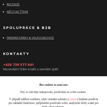
RECENZE
NĚCO KE ČTENÍ
SPOLUPRÁCE & B2B
FIREMNÍ DÁRKY & VELKOOBCHOD
KONTAKTY
+420 739 577 041
Nezvedám? Dám si kafe a zavolám zpět!
info@damsikafe.cz
Bez cookies to není ono
Aby se vám lépe nakupovalo, používáme na webu cookies.
V případě udělení souhlasu, tyhle virtuální sušenky (
cookies
) budeme používat
pro základní funkčnost, zpříjemnění používání webu, analytické účely a také pro
účely cílení reklamy.