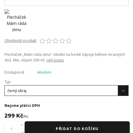
Ohodnotit produkt
Plecháček „Mám ráda zimu“. Ideální na horké nápoje během mrazivých
dnů. Min. objem 300 ml.
celý popis
Dostupnost
skladem
Typ
Nejsme plátci DPH
299 Kč
/
Ks
PŘIDAT DO KOŠÍKU