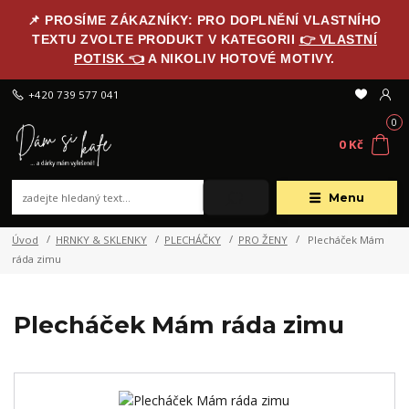
📌 PROSÍME ZÁKAZNÍKY: PRO DOPLNĚNÍ VLASTNÍHO
TEXTU ZVOLTE PRODUKT V KATEGORII
👉 VLASTNÍ
POTISK 👈
A NIKOLIV HOTOVÉ MOTIVY.
+420 739 577 041
0
0 Kč
Menu
Úvod
HRNKY & SKLENKY
PLECHÁČKY
PRO ŽENY
Plecháček Mám
ráda zimu
Plecháček Mám ráda zimu