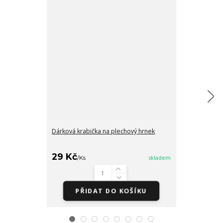
Dárková krabička na plechový hrnek
Barevný hrnek
29 Kč
/
Ks
skladem
290 Kč
/
ks
PŘIDAT DO KOŠÍKU
Zv