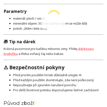
Parametry
materiál: plech / smalt
minimální objem: 300 ml (
užitný objem se může lišit
)
potisk: „Mám ráda zimu“
🎁 Tip na dárek
Krásná pozornost pro každou milovnici zimy. Přidej
dárkovou
krabičku
a třeba voňavý čaj nebo kakao.
⚠️ Bezpečnostní pokyny
Před prvním použitím hrnek důkladně umyjte 🧼
Před každým použitím zkontrolujte, zda není poškozený
Nepoužívejte při zjevném narušení povrchu
Pro delší životnost potisku doporučujeme šetrné zacházení
Původ zboží