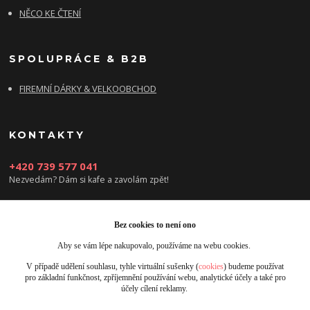
NĚCO KE ČTENÍ
SPOLUPRÁCE & B2B
FIREMNÍ DÁRKY & VELKOOBCHOD
KONTAKTY
+420 739 577 041
Nezvedám? Dám si kafe a zavolám zpět!
info@damsikafe.cz
Bez cookies to není ono
Aby se vám lépe nakupovalo, používáme na webu cookies.
V případě udělení souhlasu, tyhle virtuální sušenky (
cookies
) budeme používat
pro základní funkčnost, zpříjemnění používání webu, analytické účely a také pro
účely cílení reklamy.
Upravit sběr cookies.