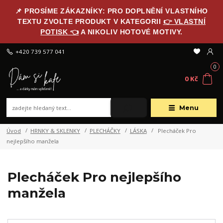
📌 PROSÍME ZÁKAZNÍKY: PRO DOPLNĚNÍ VLASTNÍHO
TEXTU ZVOLTE PRODUKT V KATEGORII
👉 VLASTNÍ
POTISK 👈
A NIKOLIV HOTOVÉ MOTIVY.
+420 739 577 041
0
0 Kč
Menu
Úvod
HRNKY & SKLENKY
PLECHÁČKY
LÁSKA
Plecháček Pro
nejlepšího manžela
Plecháček Pro nejlepšího
manžela