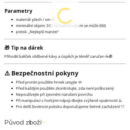
Parametry
materiál: plech / smalt
minimální objem: 300 ml (
užitný objem se může lišit
)
potisk: „Nejlepší manžel“
🎁 Tip na dárek
Přihodit balíček oblíbené kávy a úspěch je téměř zaručen ☕🎁
⚠️ Bezpečnostní pokyny
Před prvním použitím hrnek umyjte 🧼
Před každým použitím zkontrolujte, zda není poškozený
Nepoužívejte při zjevném narušení povrchu
Při manipulaci s horkými nápoji dbejte zvýšené opatrnosti ♨️
Pro delší životnost potisku doporučujeme šetrné zacházení 🤍
Původ zboží