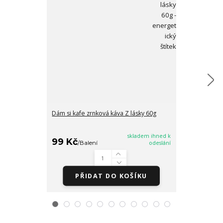
Dám si kafe zrnková káva Z lásky 60g
Směs ořechů Z
skladem ihned k
99 Kč
/
Balení
odeslání
cena od
85 Kč
/
Bale
PŘIDAT DO KOŠÍKU
Zv