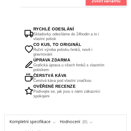
Zvolit variantu
RYCHLÉ ODESLÁNÍ
Skladovky odesíláme do 24hodin a to i
vlastní potisk
CO KUS, TO ORIGINÁL
Ruční výroba potisku hrnků, nově i
gravírování
ÚPRAVA ZDARMA
Grafická úprava u všech hrnků s vlastním
potiskem
ČERSTVÁ KÁVA
Čerstvá káva pod vlastní značkou
OVĚŘENÉ RECENZE
Podívejte se, jak jsou s námi zákazníci
spokojeni
Kompletní specifikace
Hodnocení
0