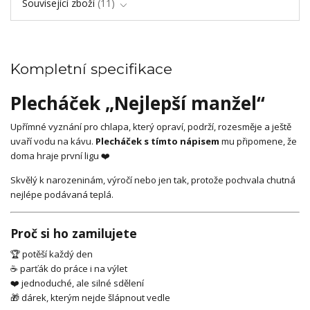
Související zboží
11
Kompletní specifikace
Plecháček „Nejlepší manžel“
Upřímné vyznání pro chlapa, který opraví, podrží, rozesměje a ještě
uvaří vodu na kávu.
Plecháček s tímto nápisem
mu připomene, že
doma hraje první ligu ❤️
Skvělý k narozeninám, výročí nebo jen tak, protože pochvala chutná
nejlépe podávaná teplá.
Proč si ho zamilujete
🏆 potěší každý den
☕ parťák do práce i na výlet
❤️ jednoduché, ale silné sdělení
🎁 dárek, kterým nejde šlápnout vedle