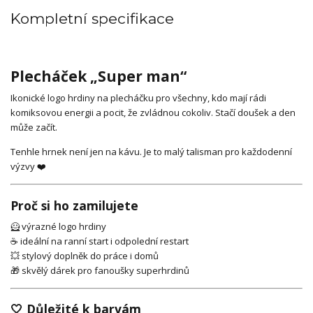
Kompletní specifikace
Plecháček „Super man“
Ikonické logo hrdiny na plecháčku pro všechny, kdo mají rádi
komiksovou energii a pocit, že zvládnou cokoliv. Stačí doušek a den
může začít.
Tenhle hrnek není jen na kávu. Je to malý talisman pro každodenní
výzvy ❤️
Proč si ho zamilujete
🦸 výrazné logo hrdiny
☕ ideální na ranní start i odpolední restart
💥 stylový doplněk do práce i domů
🎁 skvělý dárek pro fanoušky superhrdinů
🤍 Důležité k barvám