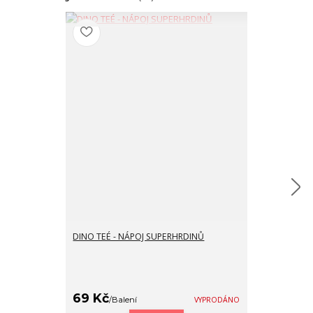
DINO TEÉ - NÁPOJ SUPERHRDINŮ
Dárková krabi
29 Kč
/
Ks
69 Kč
/
Balení
VYPRODÁNO