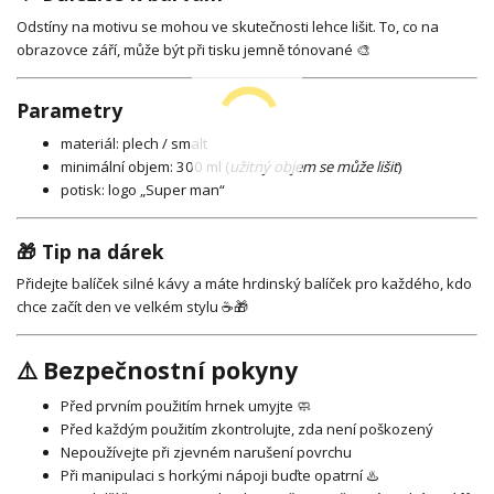
Odstíny na motivu se mohou ve skutečnosti lehce lišit. To, co na
obrazovce září, může být při tisku jemně tónované 🎨
Parametry
materiál: plech / smalt
minimální objem: 300 ml (
užitný objem se může lišit
)
potisk: logo „Super man“
🎁 Tip na dárek
Přidejte balíček silné kávy a máte hrdinský balíček pro každého, kdo
chce začít den ve velkém stylu ☕🎁
⚠️ Bezpečnostní pokyny
Před prvním použitím hrnek umyjte 🧼
Před každým použitím zkontrolujte, zda není poškozený
Nepoužívejte při zjevném narušení povrchu
Při manipulaci s horkými nápoji buďte opatrní ♨️