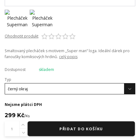
Ohodnotit produkt
Smaltovaný plecháček s motivem „Super man“ loga. Ideální dárek pro
fanoušky komiksových hrdinů.
celý popis
Dostupnost
skladem
Typ
Nejsme plátci DPH
299 Kč
/
Ks
PŘIDAT DO KOŠÍKU