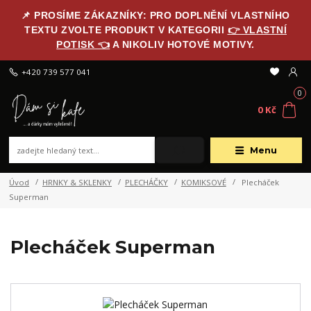
📌 PROSÍME ZÁKAZNÍKY: PRO DOPLNĚNÍ VLASTNÍHO
TEXTU ZVOLTE PRODUKT V KATEGORII
👉 VLASTNÍ
POTISK 👈
A NIKOLIV HOTOVÉ MOTIVY.
+420 739 577 041
0
0 Kč
Menu
Úvod
HRNKY & SKLENKY
PLECHÁČKY
KOMIKSOVÉ
Plecháček
Superman
Plecháček Superman