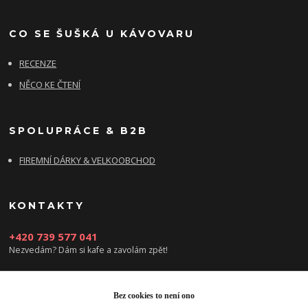
CO SE ŠUŠKÁ U KÁVOVARU
RECENZE
NĚCO KE ČTENÍ
SPOLUPRÁCE & B2B
FIREMNÍ DÁRKY & VELKOOBCHOD
KONTAKTY
+420 739 577 041
Nezvedám? Dám si kafe a zavolám zpět!
info@damsikafe.cz
Bez cookies to není ono