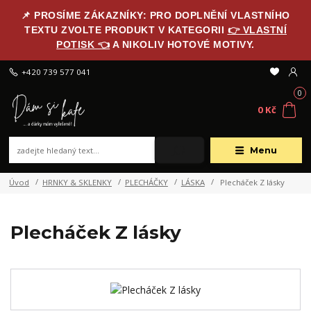
📌 PROSÍME ZÁKAZNÍKY: PRO DOPLNĚNÍ VLASTNÍHO
TEXTU ZVOLTE PRODUKT V KATEGORII
👉 VLASTNÍ
POTISK 👈
A NIKOLIV HOTOVÉ MOTIVY.
+420 739 577 041
0
0 Kč
Menu
Úvod
HRNKY & SKLENKY
PLECHÁČKY
LÁSKA
Plecháček Z lásky
Plecháček Z lásky