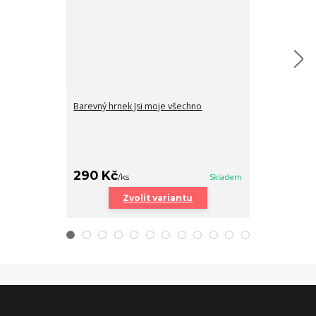
Barevný hrnek Jsi moje všechno
Sypaný malinov
malinách 50g
89 Kč
/
Bale
290 Kč
/
ks
Skladem
PŘI
Zvolit variantu