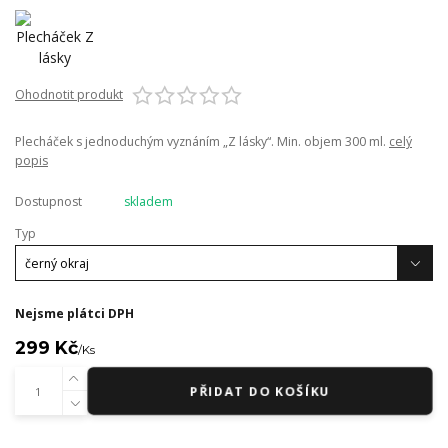
Ohodnotit produkt
Plecháček s jednoduchým vyznáním „Z lásky“. Min. objem 300 ml.
celý
popis
Dostupnost
skladem
Typ
Nejsme plátci DPH
299 Kč
/
Ks
PŘIDAT DO KOŠÍKU