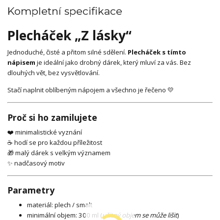
Kompletní specifikace
Plecháček „Z lásky“
Jednoduché, čisté a přitom silné sdělení.
Plecháček s tímto
nápisem
je ideální jako drobný dárek, který mluví za vás. Bez
dlouhých vět, bez vysvětlování.
Stačí naplnit oblíbeným nápojem a všechno je řečeno 💛
Proč si ho zamilujete
❤️ minimalistické vyznání
☕ hodí se pro každou příležitost
🎁 malý dárek s velkým významem
✨ nadčasový motiv
Parametry
materiál: plech / smalt
minimální objem: 300 ml (
užitný objem se může lišit
)