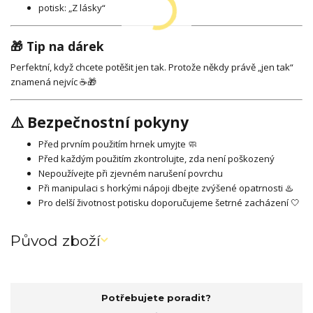
potisk: „Z lásky“
🎁 Tip na dárek
Perfektní, když chcete potěšit jen tak. Protože někdy právě „jen tak“
znamená nejvíc ☕🎁
⚠️ Bezpečnostní pokyny
Před prvním použitím hrnek umyjte 🧼
Před každým použitím zkontrolujte, zda není poškozený
Nepoužívejte při zjevném narušení povrchu
Při manipulaci s horkými nápoji dbejte zvýšené opatrnosti ♨️
Pro delší životnost potisku doporučujeme šetrné zacházení 🤍
Původ zboží
Potřebujete poradit?