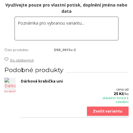
Využívejte pouze pro vlastní potisk, doplnění jména nebo
data
Číslo produktu:
DSK_0015v-2
Do oblíbených
Podobné produkty
Dárková krabička uni
cena od
25 Kč
/
ks
skladem ihned k
odeslání
Zvolit variantu