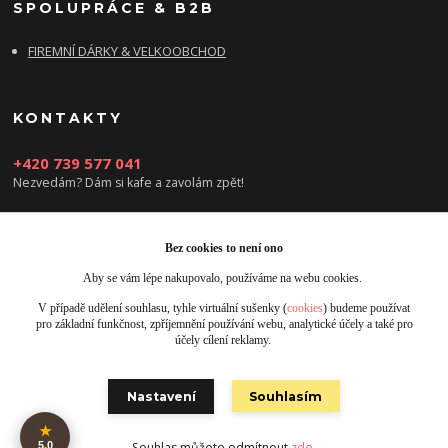
SPOLUPRÁCE & B2B
FIREMNÍ DÁRKY & VELKOOBCHOD
KONTAKTY
+420 739 577 041
Nezvedám? Dám si kafe a zavolám zpět!
info@damsikafe.cz
Bez cookies to není ono
Aby se vám lépe nakupovalo, používáme na webu cookies.
V případě udělení souhlasu, tyhle virtuální sušenky (
cookies
) budeme používat
pro základní funkčnost, zpříjemnění používání webu, analytické účely a také pro
účely cílení reklamy.
Upravit sběr cookies.
Nastavení
Souhlasím
Obrázky jsou pouze ilustrativní © 2025 Designed by Damsikafe.cz
★
5.0
Souhlas můžete odmítnout
zde
.