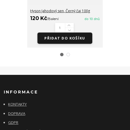
Hyson Jahodový sen, Černý čaj 100g
Hyson Premium
120 Kč
120 Kč
/
Balení
do 10 dnů
/
Bal
PŘIDAT DO KOŠÍKU
PŘID
INFORMACE
KONTAKTY
DOPRAVA
GDPR