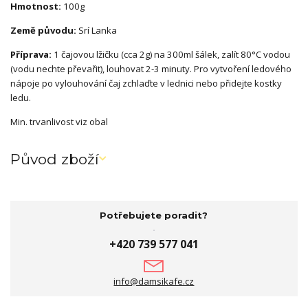
Hmotnost:
100g
Země původu:
Srí Lanka
Příprava:
1 čajovou lžičku (cca 2g) na 300ml šálek, zalít 80°C vodou
(vodu nechte převařit), louhovat 2-3 minuty. Pro vytvoření ledového
nápoje po vylouhování čaj zchlaďte v lednici nebo přidejte kostky
ledu.
Min. trvanlivost viz obal
Původ zboží
Potřebujete poradit?
+420 739 577 041
info@damsikafe.cz