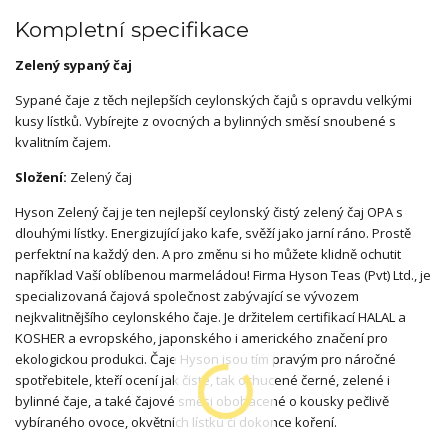
Kompletní specifikace
Zelený sypaný čaj
Sypané čaje z těch nejlepších ceylonských čajů s opravdu velkými
kusy lístků. Vybírejte z ovocných a bylinných směsí snoubené s
kvalitním čajem.
Složení:
Zelený čaj
Hyson Zelený čaj je ten nejlepší ceylonský čistý zelený čaj OPA s
dlouhými lístky. Energizující jako kafe, svěží jako jarní ráno. Prostě
perfektní na každý den. A pro změnu si ho můžete klidně ochutit
například Vaší oblíbenou marmeládou! Firma Hyson Teas (Pvt) Ltd., je
specializovaná čajová společnost zabývající se vývozem
nejkvalitnějšího ceylonského čaje. Je držitelem certifikací HALAL a
KOSHER a evropského, japonského i amerického značení pro
ekologickou produkci. Čaje Hyson jsou tím pravým pro náročné
spotřebitele, kteří ocení jak čisté, tak ochucené černé, zelené i
bylinné čaje, a také čajové směsi obohacené o kousky pečlivě
vybíraného ovoce, okvětních lístků či dokonce koření.