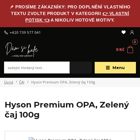
📌 PROSÍME ZÁKAZNÍKY: PRO DOPLNĚNÍ VLASTNÍHO
TEXTU ZVOLTE PRODUKT V KATEGORII
👉 VLASTNÍ
POTISK 👈
A NIKOLIV HOTOVÉ MOTIVY.
+420 739 577 041
0
0 Kč
Menu
Úvod
ČAJ
Hyson Premium OPA, Zelený čaj 100g
Hyson Premium OPA, Zelený
čaj 100g