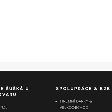
SE ŠUŠKÁ U
SPOLUPRÁCE & B2B
OVARU
FIREMNÍ DÁRKY &
ENZE
VELKOOBCHOD