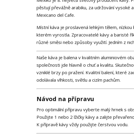
Mexiko je 8. největší světový producent kávy. Pl
pěstují převážně arabiku, za udržování vysoké a
Mexicano del Cafe.
Místní káva je proslavená lehkým tělem, nízkou 
kterém vyrostla. Zpracovatelé kávy a baristé říka
různé směsi nebo způsoby využití. Jedním z nich 
Naše káva je balena v kvalitním aluminiovém oba
společnosti jde hlavně o chuť a kvalitu. Skutečno
vzniklé brzy po pražení. Kvalitní balení, které 
odolávala vlhkosti, světlu a cizím pachům.
Návod na přípravu
Pro optimální přípravu vyberte malý hrnek s o
Použijte 1 nebo 2 lžičky kávy a zalijte převařen
K přípravě kávy vždy použijte čerstvou vodu.