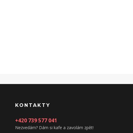
KONTAKTY
+420 739 577 041
Nezvedám? Dám si kafe a zavolám zpět!