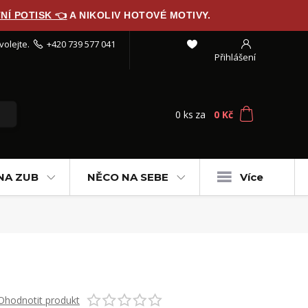
NÍ POTISK 👈
A NIKOLIV HOTOVÉ MOTIVY.
volejte.
+420 739 577 041
Přihlášení
0
ks
za
0 Kč
NA ZUB
NĚCO NA SEBE
Více
Ohodnotit produkt