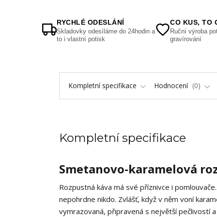
RYCHLÉ ODESLÁNÍ
CO KUS, TO 
Skladovky odesíláme do 24hodin a
Ruční výroba pot
to i vlastní potisk
gravírování
Kompletní specifikace
Hodnocení
0
Kompletní specifikace
Smetanovo-karamelová rozp
Rozpustná káva má své příznivce i pomlouvače. J
nepohrdne nikdo. Zvlášť, když v něm voní karamel
vymrazovaná, připravená s největší pečlivostí a