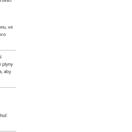
olníci
onu, ve
 pro
í
e plyny
a, aby
huť.