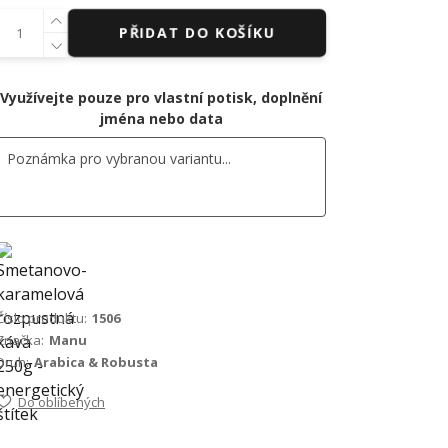
PŘIDAT DO KOŠÍKU
Využívejte pouze pro vlastní potisk, doplnění
jména nebo data
Číslo produktu:
1506
Značka:
Manu
Druh:
Arabica & Robusta
Do oblíbených