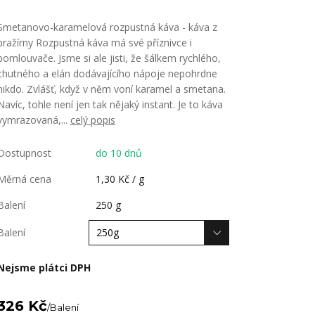
Smetanovo-karamelová rozpustná káva - káva z
pražírny Rozpustná káva má své příznivce i
pomlouvače. Jsme si ale jisti, že šálkem rychlého,
chutného a elán dodávajícího nápoje nepohrdne
nikdo. Zvlášť, když v něm voní karamel a smetana.
Navíc, tohle není jen tak nějaký instant. Je to káva
vymrazovaná,...
celý popis
Dostupnost
do 10 dnů
Měrná cena
1,30 Kč / g
Balení
250 g
Balení
Nejsme plátci DPH
326 Kč
/
Balení