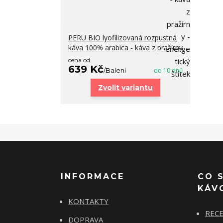
PERU BIO lyofilizovaná rozpustná
káva 100% arabica - káva z pražírny
cena od
639 Kč
/
Balení
do 10 dnů
Zvolit variantu
INFORMACE
CO 
KÁV
KONTAKTY
REC
DOPRAVA