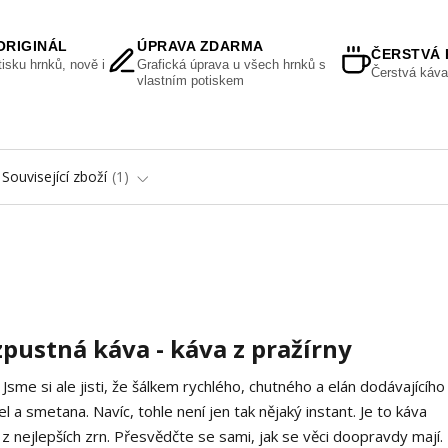
ORIGINÁL
ÚPRAVA ZDARMA
ČERSTVÁ 
isku hrnků, nově i
Grafická úprava u všech hrnků s
Čerstvá káva
vlastním potiskem
Související zboží
1
ustná káva - káva z pražírny
sme si ale jisti, že šálkem rychlého, chutného a elán dodávajícíh
 a smetana. Navíc, tohle není jen tak nějaký instant. Je to káva
 z nejlepších zrn. Přesvědčte se sami, jak se věci doopravdy mají.