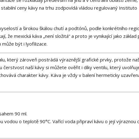
antáže se rozkládají především na jihu a v centrální oblasti země, r
 stabilní ceny kávy na trhu zodpovídá vládou regulovaný Instituto
kyselostí a širokou škálou chutí a podtónů, podle konkrétního regi
jí, že mexická káva „není složitá“ a proto je vynikající jako základ
může být i lyofilizace.
lu, který zároveň postrádá výraznější grafické prvky, protože naš
u čerstvost naší kávy si můžete ověřit i díky ventilu, který uvolňuj
zachovává charakter kávy. Káva je vždy v balení hermeticky uzavřen
bsahem 90 ml.
ou vodou o teplotě 90°C. Vařící voda připraví kávu o její výraznou c