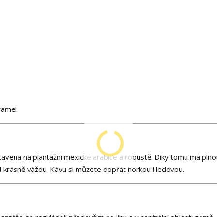
ramel
ena na plantážní mexické arabice a robustě. Díky tomu má plnou
 krásně vážou. Kávu si můžete dopřát horkou i ledovou.