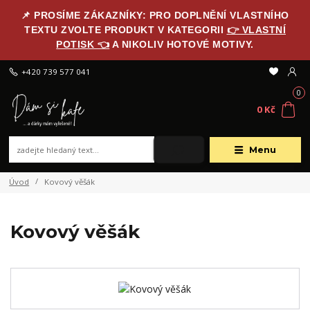
📌 PROSÍME ZÁKAZNÍKY: PRO DOPLNĚNÍ VLASTNÍHO
TEXTU ZVOLTE PRODUKT V KATEGORII
👉 VLASTNÍ
POTISK 👈
A NIKOLIV HOTOVÉ MOTIVY.
+420 739 577 041
0
0 Kč
Menu
Úvod
Kovový věšák
Kovový věšák