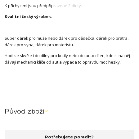
K přichycení jsou předpřipravené 2 dírky.
Kvalitní český výrobek.
Super dárek pro muže nebo dárek pro dědečka, dárek pro bratra,
dárek pro syna, dárek pro motoristu.
Hodí se skvěle i do dílny pro kutily nebo do auto dílen, kde si na něj
dávají mechanici klíče od aut a vypadá to opravdu moc hezky.
Původ zboží
Potřebujete poradit?