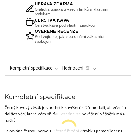
ÚPRAVA ZDARMA
Grafická úprava u všech hrnků s vlastním
potiskem
ČERSTVÁ KÁVA
Čerstvá káva pod vlastní značkou
OVĚŘENÉ RECENZE
Podívejte se, jak jsou s námi zákazníci
spokojeni
Kompletní specifikace
Hodnocení
0
Kompletní specifikace
Černý kovový věšák je vhodný k zavěšení klíčů, medailí, oblečení a
dalších věcí, které Vám přijdou vhodné na pověšení. Věšáček má 6
háčků.
Lakováno černou barvou. Přesné řezání výrobku pomocí laseru.