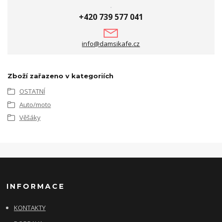
+420 739 577 041
info@damsikafe.cz
Zboží zařazeno v kategoriích
OSTATNÍ
Auto/moto
Věšáky
INFORMACE
KONTAKTY