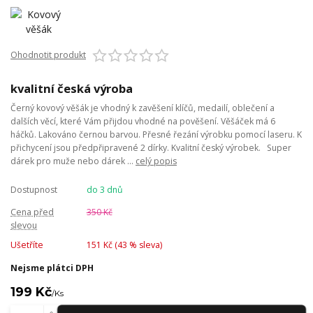
Ohodnotit produkt
kvalitní česká výroba
Černý kovový věšák je vhodný k zavěšení klíčů, medailí, oblečení a
dalších věcí, které Vám přijdou vhodné na pověšení. Věšáček má 6
háčků. Lakováno černou barvou. Přesné řezání výrobku pomocí laseru. K
přichycení jsou předpřipravené 2 dírky. Kvalitní český výrobek. Super
dárek pro muže nebo dárek ...
celý popis
Dostupnost
do 3 dnů
Cena před
350 Kč
slevou
Ušetříte
151 Kč (
43
% sleva)
Nejsme plátci DPH
199 Kč
/
Ks