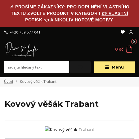
📌 PROSÍME ZÁKAZNÍKY: PRO DOPLNĚNÍ VLASTNÍHO
TEXTU ZVOLTE PRODUKT V KATEGORII
👉 VLASTNÍ
POTISK 👈
A NIKOLIV HOTOVÉ MOTIVY.
+420 739 577 041
0
0 Kč
Menu
Úvod
Kovový věšák Trabant
Kovový věšák Trabant