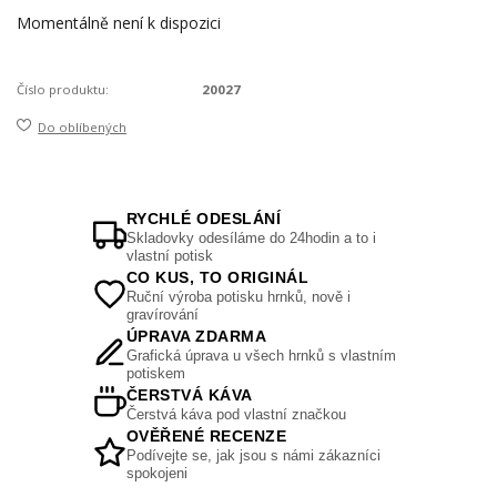
Momentálně není k dispozici
Číslo produktu:
20027
Do oblíbených
RYCHLÉ ODESLÁNÍ
Skladovky odesíláme do 24hodin a to i
vlastní potisk
CO KUS, TO ORIGINÁL
Ruční výroba potisku hrnků, nově i
gravírování
ÚPRAVA ZDARMA
Grafická úprava u všech hrnků s vlastním
potiskem
ČERSTVÁ KÁVA
Čerstvá káva pod vlastní značkou
OVĚŘENÉ RECENZE
Podívejte se, jak jsou s námi zákazníci
spokojeni