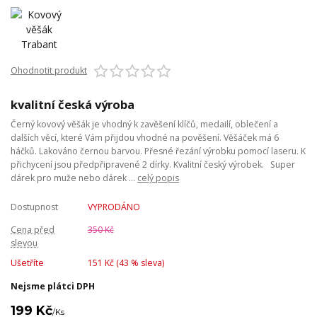
Ohodnotit produkt
kvalitní česká výroba
Černý kovový věšák je vhodný k zavěšení klíčů, medailí, oblečení a
dalších věcí, které Vám přijdou vhodné na pověšení. Věšáček má 6
háčků. Lakováno černou barvou. Přesné řezání výrobku pomocí laseru. K
přichycení jsou předpřipravené 2 dírky. Kvalitní český výrobek. Super
dárek pro muže nebo dárek ...
celý popis
Dostupnost
VYPRODÁNO
Cena před
350 Kč
slevou
Ušetříte
151 Kč (
43
% sleva)
Nejsme plátci DPH
199 Kč
/
Ks