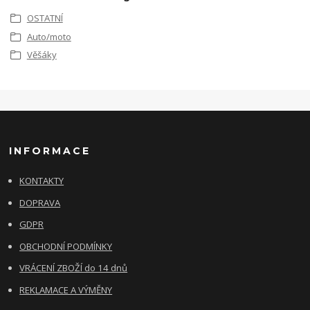
OSTATNÍ
Auto/moto
Věšáky
INFORMACE
KONTAKTY
DOPRAVA
GDPR
OBCHODNÍ PODMÍNKY
VRÁCENÍ ZBOŽÍ do 14 dnů
REKLAMACE A VÝMĚNY