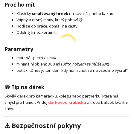
Proč ho mít
Klasický
smaltovaný hrnek
na kávu, čaj nebo kakao.
Vtipný a drsný motiv, který pobaví 😅
Hodí se do práce, doma i na cesty.
Odolnější než keramika.
Parametry
materiál: plech / smalt
minimální objem: 300 ml (
užitný objem se může lišit
)
potisk: „Dnes je ten den, kdy mám chuť se na všechno vysrat“
🎁 Tip na dárek
Skvělý dárek pro kamarádku, kolegu nebo partnerku, která má
smysl pro humor. Přidej
dárkovou krabičku
a třeba balíček kvalitní
kávy.
⚠️ Bezpečnostní pokyny