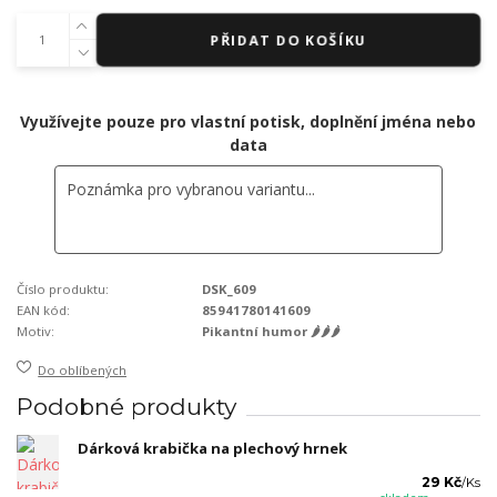
PŘIDAT DO KOŠÍKU
Využívejte pouze pro vlastní potisk, doplnění jména nebo
data
Číslo produktu:
DSK_609
EAN kód:
85941780141609
Motiv:
Pikantní humor 🌶🌶🌶
Do oblíbených
Podobné produkty
Dárková krabička na plechový hrnek
29 Kč
/
Ks