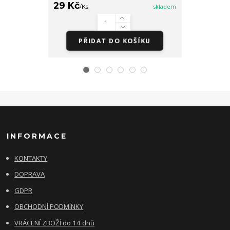
29 Kč
/
Ks
skladem
279 Kč
/
Ks
PŘIDAT DO KOŠÍKU
Zv
INFORMACE
KONTAKTY
DOPRAVA
GDPR
OBCHODNÍ PODMÍNKY
VRÁCENÍ ZBOŽÍ do 14 dnů