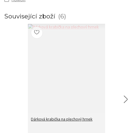
Související zboží
6
Dárková krabička na plechový hrnek
Šálek makron