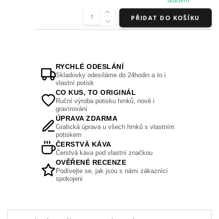
skladem
PŘIDAT DO KOŠÍKU
RYCHLÉ ODESLÁNÍ
Skladovky odesíláme do 24hodin a to i
vlastní potisk
CO KUS, TO ORIGINÁL
Ruční výroba potisku hrnků, nově i
gravírování
ÚPRAVA ZDARMA
Grafická úprava u všech hrnků s vlastním
potiskem
ČERSTVÁ KÁVA
Čerstvá káva pod vlastní značkou
OVĚŘENÉ RECENZE
Podívejte se, jak jsou s námi zákazníci
spokojeni