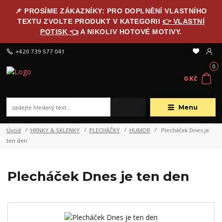
📌 PROSÍME ZÁKAZNÍKY: PRO DOPLNĚNÍ VLASTNÍHO
TEXTU ZVOLTE PRODUKT V KATEGORII
👉 VLASTNÍ
POTISK 👈
A NIKOLIV HOTOVÉ MOTIVY.
+420 739 577 041
0
0 Kč
Menu
Úvod
HRNKY & SKLENKY
PLECHÁČKY
HUMOR
Plecháček Dnes je
ten den
Plecháček Dnes je ten den