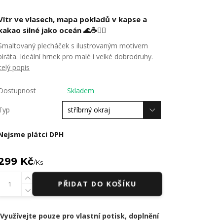
Vítr ve vlasech, mapa pokladů v kapse a
kakao silné jako oceán 🌊☕🏴‍☠️
Smaltovaný plecháček s ilustrovaným motivem
piráta. Ideální hrnek pro malé i velké dobrodruhy.
celý popis
Dostupnost
Skladem
Typ
Nejsme plátci DPH
299 Kč
/
Ks
PŘIDAT DO KOŠÍKU
Využívejte pouze pro vlastní potisk, doplnění