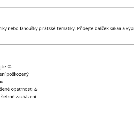
íky nebo fanoušky pirátské tematiky. Přidejte balíček kakaa a vý
jte 🧼
není poškozený
hu
ýšené opatrnosti ♨️
 šetrné zacházení