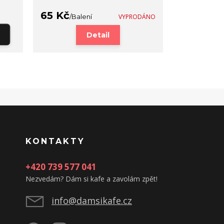
65 Kč
85 Kč
/
Balení
VYPRODÁNO
/
Bal
Detail
KONTAKTY
+420 739 577 041
Nezvedám? Dám si kafe a zavolám zpět!
info@damsikafe.cz