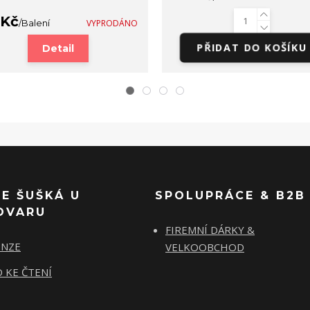
 Kč
/
Balení
VYPRODÁNO
PŘIDAT DO KOŠÍKU
Detail
SE ŠUŠKÁ U
SPOLUPRÁCE & B2B
OVARU
FIREMNÍ DÁRKY &
ENZE
VELKOOBCHOD
 KE ČTENÍ