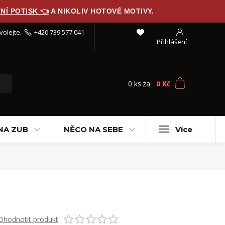
NÍ POTISK 👈
A NIKOLIV HOTOVÉ MOTIVY.
volejte.
+420 739 577 041
Přihlášení
0
ks
za
0 Kč
NA ZUB
NĚCO NA SEBE
Více
Ohodnotit produkt