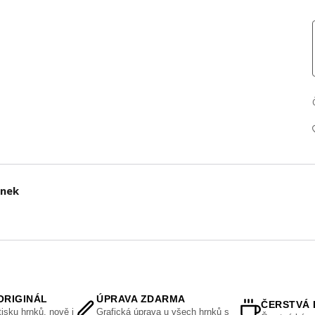
rnek
ORIGINÁL
ÚPRAVA ZDARMA
ČERSTVÁ 
isku hrnků, nově i
Grafická úprava u všech hrnků s