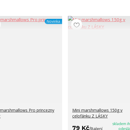
Novinka
 marshmallows Pro princezny
Mini marshmallows 150g v
g
celofánku Z LÁSKY
skladem i
79 Kč
/
Balení
odeslá