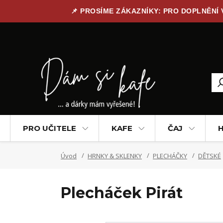
📌 PROSÍME ZÁKAZNÍKY: PRO DOPLNĚNÍ
PRO UČITELE
KAFE
ČAJ
H
Úvod
HRNKY & SKLENKY
PLECHÁČKY
DĚTSKÉ
Plecháček Pirát