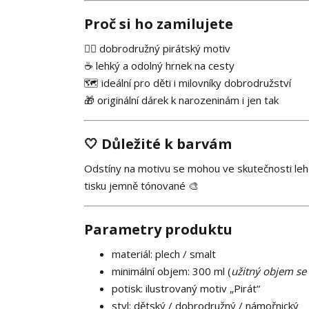
Proč si ho zamilujete
🏴‍☠️ dobrodružný pirátský motiv
☕ lehký a odolný hrnek na cesty
🗺️ ideální pro děti i milovníky dobrodružství
🎁 originální dárek k narozeninám i jen tak
🤍 Důležité k barvám
Odstíny na motivu se mohou ve skutečnosti lehc
tisku jemně tónované 🎨
Parametry produktu
materiál: plech / smalt
minimální objem: 300 ml (
užitný objem se 
potisk: ilustrovaný motiv „Pirát“
styl: dětský / dobrodružný / námořnický