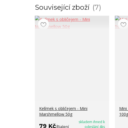
Související zboží
7
Kelímek s obličejem - Mini
Mini
Marshmellow 50g
100
skladem ihned k
79 Kč
/
Balení
odeslání 4ks