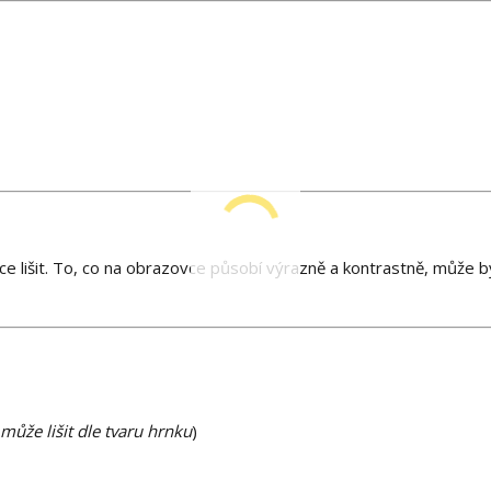
e lišit. To, co na obrazovce působí výrazně a kontrastně, může bý
může lišit dle tvaru hrnku
)