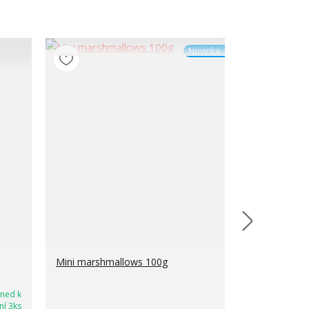
Novinka
Mini marshmallows 100g
Mrazem suše
Lyofilizovan
hned k
ní 3ks