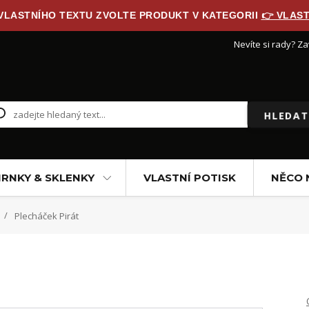
 VLASTNÍHO TEXTU ZVOLTE PRODUKT V KATEGORII
👉 VLAST
Nevíte si rady? Za
HLEDAT
RNKY & SKLENKY
VLASTNÍ POTISK
NĚCO 
Plecháček Pirát