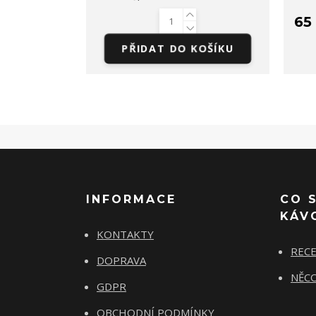
65
PŘIDAT DO KOŠÍKU
INFORMACE
CO 
KÁV
KONTAKTY
REC
DOPRAVA
NĚCO
GDPR
OBCHODNÍ PODMÍNKY