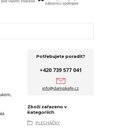
 pod vlastní značkou
zákazníci spokojeni
Potřebujete poradit?
+420 739 577 041
info@damsikafe.cz
oukem,
Zboží zařazeno v
kategoriích
alá
PLECHÁČKY