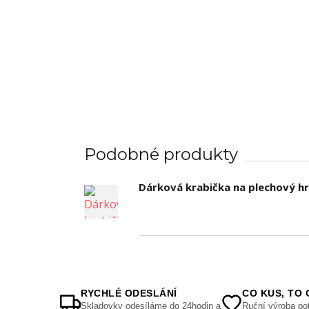
Podobné produkty
Dárková krabička na plechový h
RYCHLÉ ODESLÁNÍ
CO KUS, TO 
Skladovky odesíláme do 24hodin a
Ruční výroba pot