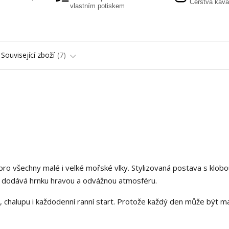
Čerstvá káva
vlastním potiskem
Související zboží
7
pro všechny malé i velké mořské vlky. Stylizovaná postava s klob
m dodává hrnku hravou a odvážnou atmosféru.
r, chalupu i každodenní ranní start. Protože každý den může být m