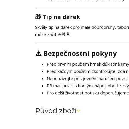
🎁 Tip na dárek
Skvělý tip na dárek pro malé dobrodruhy, táborn
může začít ☕🎁🏝️
⚠️ Bezpečnostní pokyny
Před prvním použitím hrnek důkladně umy
Před každým použitím zkontrolujte, zda 
Nepoužívejte při zjevném narušení povrc
Při manipulaci s horkými nápoji dbejte zv
Pro delší životnost potisku doporučujeme
Původ zboží