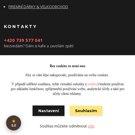
FIREMNÍ DÁRKY & VELKOOBCHOD
KONTAKTY
+420 739 577 041
Nezvedám? Dám si kafe a zavolám zpět!
info@damsikafe.cz
Bez cookies to není ono
Aby se vám lépe nakupovalo, používáme na webu cookies.
V případě udělení souhlasu, tyhle virtuální sušenky (
cookies
) budeme používat
pro základní funkčnost, zpříjemnění používání webu, analytické účely a také pro
účely cílení reklamy.
Upravit sběr cookies.
Nastavení
Souhlasím
Obrázky jsou pouze ilustrativní © 2025 Designed by Damsikafe.cz
★
5.0
Souhlas můžete odmítnout
zde
.
Vytvořeno na
Eshop-rychle.cz