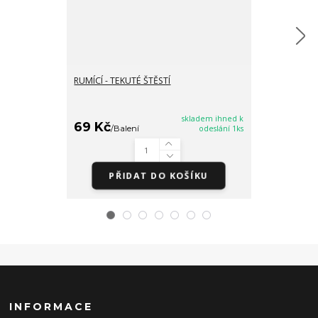
RUMÍCÍ - TEKUTÉ ŠTĚSTÍ
PRO ŠTĚSTÍ - 
MEDVÍDCI
skladem ihned k
69 Kč
69 Kč
/
Balení
odeslání 1ks
/
Bale
PŘIDAT DO KOŠÍKU
PŘI
INFORMACE