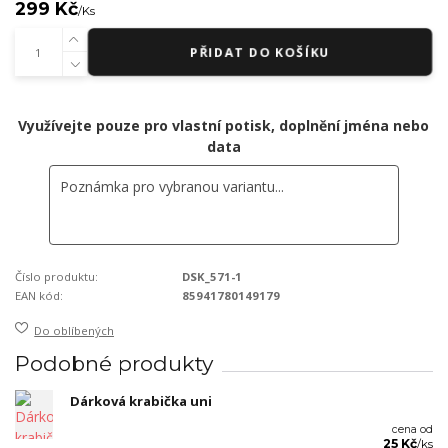
299 Kč
/
Ks
PŘIDAT DO KOŠÍKU
Využívejte pouze pro vlastní potisk, doplnění jména nebo
data
Číslo produktu:
DSK_571-1
EAN kód:
85941780149179
Do oblíbených
Podobné produkty
Dárková krabička uni
cena od
25 Kč
/
ks