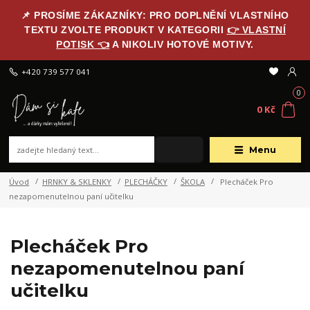
📌 PROSÍME ZÁKAZNÍKY: PRO DOPLNĚNÍ VLASTNÍHO
TEXTU ZVOLTE PRODUKT V KATEGORII
👉 VLASTNÍ
POTISK 👈
A NIKOLIV HOTOVÉ MOTIVY.
+420 739 577 041
0
0 Kč
Menu
Úvod
HRNKY & SKLENKY
PLECHÁČKY
ŠKOLA
Plecháček Pro
nezapomenutelnou paní učitelku
Plecháček Pro
nezapomenutelnou paní
učitelku