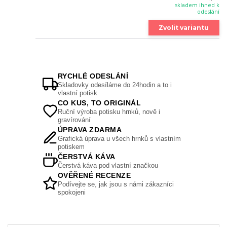
skladem ihned k
odeslání
Zvolit variantu
RYCHLÉ ODESLÁNÍ
Skladovky odesíláme do 24hodin a to i
vlastní potisk
CO KUS, TO ORIGINÁL
Ruční výroba potisku hrnků, nově i
gravírování
ÚPRAVA ZDARMA
Grafická úprava u všech hrnků s vlastním
potiskem
ČERSTVÁ KÁVA
Čerstvá káva pod vlastní značkou
OVĚŘENÉ RECENZE
Podívejte se, jak jsou s námi zákazníci
spokojeni