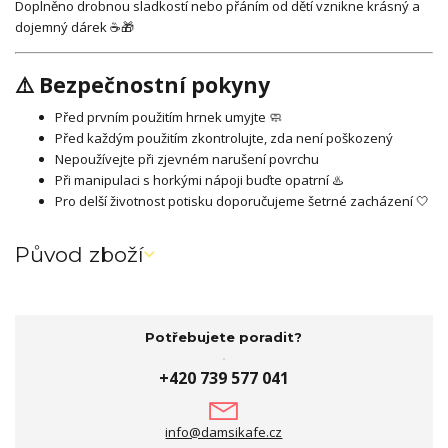
Doplněno drobnou sladkostí nebo přáním od dětí vznikne krásný a
dojemný dárek ☕🎁
⚠️ Bezpečnostní pokyny
Před prvním použitím hrnek umyjte 🧼
Před každým použitím zkontrolujte, zda není poškozený
Nepoužívejte při zjevném narušení povrchu
Při manipulaci s horkými nápoji buďte opatrní ♨️
Pro delší životnost potisku doporučujeme šetrné zacházení 🤍
Původ zboží
Potřebujete poradit?
+420 739 577 041
info@damsikafe.cz