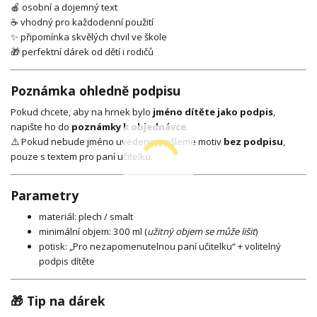
🍎 osobní a dojemný text
☕ vhodný pro každodenní použití
✨ připomínka skvělých chvil ve škole
🎁 perfektní dárek od dětí i rodičů
Poznámka ohledně podpisu
Pokud chcete, aby na hrnek bylo
jméno dítěte jako podpis
,
napište ho do
poznámky k objednávce
.
⚠️ Pokud nebude jméno uvedeno, pošleme motiv
bez podpisu
,
pouze s textem pro paní učitelku.
Parametry
materiál: plech / smalt
minimální objem: 300 ml (
užitný objem se může lišit
)
potisk: „Pro nezapomenutelnou paní učitelku“ + volitelný
podpis dítěte
🎁 Tip na dárek