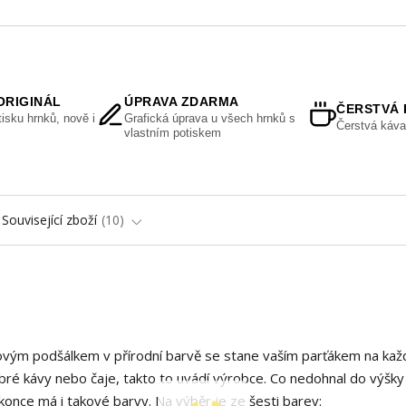
ORIGINÁL
ÚPRAVA ZDARMA
ČERSTVÁ 
isku hrnků, nově i
Grafická úprava u všech hrnků s
Čerstvá káva
vlastním potiskem
Související zboží
10
vým podšálkem v přírodní barvě se stane vaším parťákem na kaž
obré kávy nebo čaje, takto to uvádí výrobce. Co nedohnal do výšky
once má i takové barvy. Na výběr je ze šesti barev: