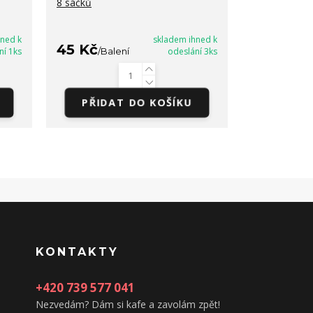
8 sáčků
DTM 16/8/2
hned k
skladem ihned k
45 Kč
35 Kč
ní 1ks
/
Balení
odeslání 3ks
/
Bal
PŘIDAT DO KOŠÍKU
PŘIDA
KONTAKTY
+420 739 577 041
Nezvedám? Dám si kafe a zavolám zpět!