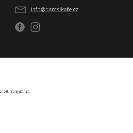
info@damsikafe.cz
čnost, zpříjemnění