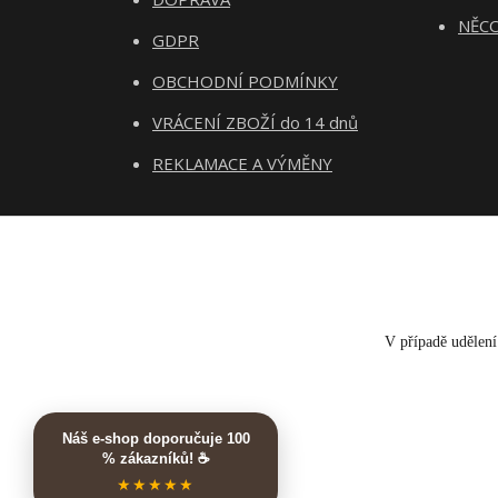
NĚCO
GDPR
OBCHODNÍ PODMÍNKY
VRÁCENÍ ZBOŽÍ do 14 dnů
REKLAMACE A VÝMĚNY
V případě udělení 
Náš e-shop doporučuje 100
% zákazníků! ☕
★★★★★