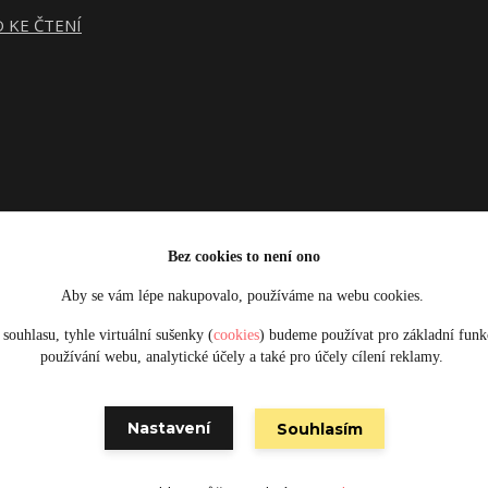
 KE ČTENÍ
Bez cookies to není ono
Aby se vám lépe nakupovalo, používáme na webu cookies.
Upravit sběr cookies.
souhlasu, tyhle virtuální sušenky (
cookies
) budeme používat pro základní funk
používání webu, analytické účely a také pro účely cílení reklamy.
Obrázky jsou pouze ilustrativní © 2025 Designed by Damsikafe.cz
Nastavení
Souhlasím
Vytvořeno na
Eshop-rychle.cz