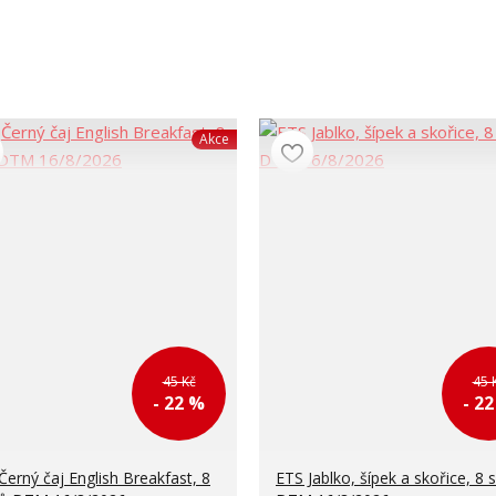
Akce
45 Kč
45 
- 22 %
- 2
Černý čaj English Breakfast, 8
ETS Jablko, šípek a skořice, 8 