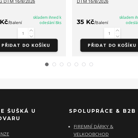
ů DTM 16/8/2026
DTM 16/8/2026
skladem ihned k
skladem i
 Kč
35 Kč
/
Balení
odeslání 8ks
/
Balení
odeslá
PŘIDAT DO KOŠÍKU
PŘIDAT DO KOŠÍKU
SE ŠUŠKÁ U
SPOLUPRÁCE & B2B
OVARU
FIREMNÍ DÁRKY &
ENZE
VELKOOBCHOD