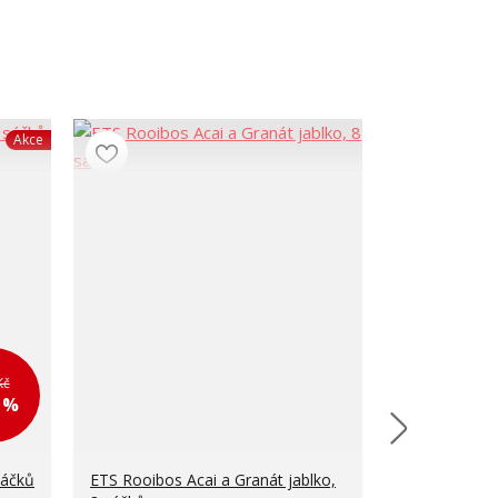
Akce
Kč
2 %
sáčků
ETS Rooibos Acai a Granát jablko,
ETS Super ov