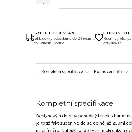
RYCHLÉ ODESLÁNÍ
CO KUS, TO 
Skladovky odesíláme do 24hodin a
Ruční výroba pot
to i vlastní potisk
gravírování
Kompletní specifikace
Hodnocení
0
Kompletní specifikace
Designový a do ruky pohodlný hrnek s bambuso
Je totiž fakt super. Vejde se do něj až 200ml d
na průměru. Nafoukl se do tvaru makronky a dok