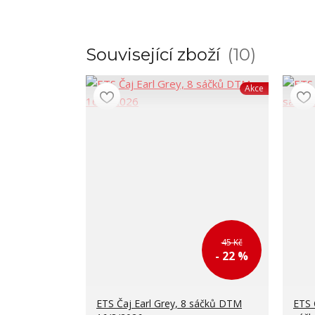
Související zboží
10
Akce
45 Kč
- 22 %
ETS Čaj Earl Grey, 8 sáčků DTM
ETS 