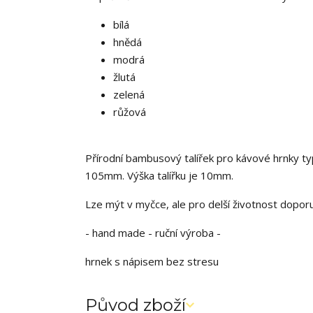
bílá
hnědá
modrá
žlutá
zelená
růžová
Přírodní bambusový talířek pro kávové hrnky t
105mm. Výška talířku je 10mm.
Lze mýt v myčce, ale pro delší životnost dop
- hand made - ruční výroba -
hrnek s nápisem bez stresu
Původ zboží