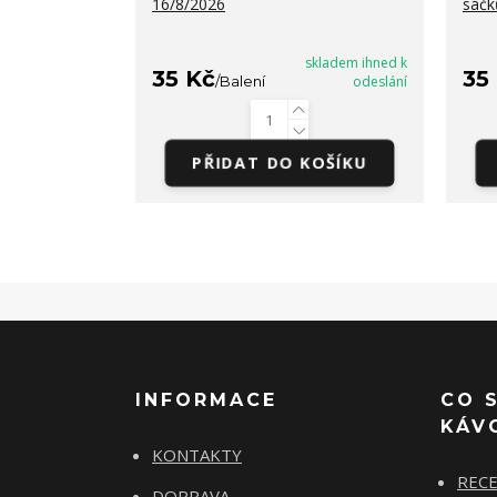
16/8/2026
sáčk
skladem ihned k
35 Kč
35
/
Balení
odeslání
PŘIDAT DO KOŠÍKU
INFORMACE
CO 
KÁV
KONTAKTY
REC
DOPRAVA