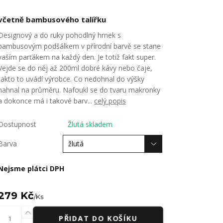
včetně bambusového talířku
Designový a do ruky pohodlný hrnek s
bambusovým podšálkem v přírodní barvě se stane
vaším parťákem na každý den. Je totiž fakt super.
Vejde se do něj až 200ml dobré kávy nebo čaje,
takto to uvádí výrobce. Co nedohnal do výšky
nahnal na průměru. Nafoukl se do tvaru makronky
a dokonce má i takové barv...
celý popis
Dostupnost
Žlutá skladem
Barva
Nejsme plátci DPH
279 Kč
/
Ks
PŘIDAT DO KOŠÍKU