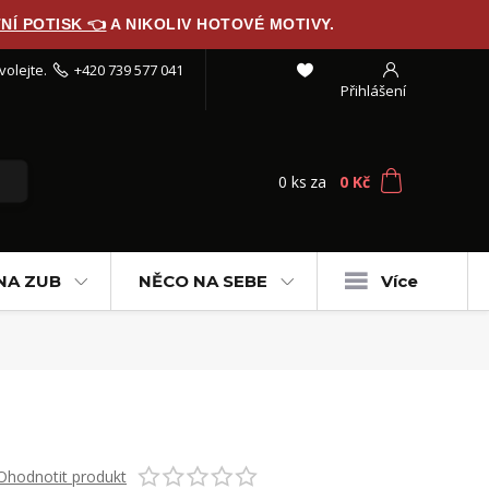
NÍ POTISK 👈
A NIKOLIV HOTOVÉ MOTIVY.
volejte.
+420 739 577 041
Přihlášení
0
ks
za
0 Kč
NA ZUB
NĚCO NA SEBE
Více
Ohodnotit produkt