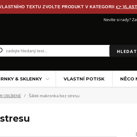
 VLASTNÍHO TEXTU ZVOLTE PRODUKT V KATEGORII
👉 VLAST
Nevíte si rady? Za
HLEDAT
RNKY & SKLENKY
VLASTNÍ POTISK
NĚCO 
I OBLÍBENÉ
Šálek makronka bez stresu
stresu