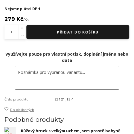
Nejsme plátci DPH
279 Kč
/
Ks
PŘIDAT DO KOŠÍKU
Využívejte pouze pro vlastní potisk, doplnění jména nebo
data
Číslo produktu:
23121_15-1
Do oblíbených
Podobné produkty
Růžový hrnek s velkým uchem Jsem prostě bohyně