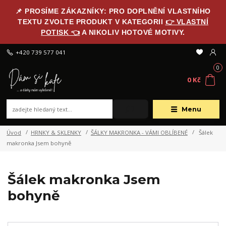
📌 PROSÍME ZÁKAZNÍKY: PRO DOPLNĚNÍ VLASTNÍHO
TEXTU ZVOLTE PRODUKT V KATEGORII
👉 VLASTNÍ
POTISK 👈
A NIKOLIV HOTOVÉ MOTIVY.
+420 739 577 041
0
0 Kč
Menu
Úvod
HRNKY & SKLENKY
ŠÁLKY MAKRONKA - VÁMI OBLÍBENÉ
Šálek
makronka Jsem bohyně
Šálek makronka Jsem
bohyně