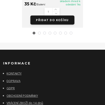
skladem ihned k
35 Kč
45 Kč
/
Balení
odeslání 1ks
/
Bale
PŘIDAT DO KOŠÍKU
PŘI
INFORMACE
KONTAKTY
DOPRAVA
GDPR
OBCHODNÍ PODMÍNKY
VRÁCENÍ ZBOŽÍ do 14 dnů