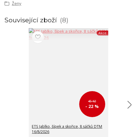
Ženy
Související zboží
8
Akce
45 Kč
- 22 %
ETS Jablko, šípek a skořice, 8 sáčků DTM
ETS Rooibos Ac
16/8/2026