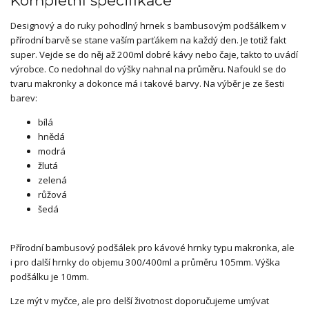
Kompletní specifikace
Designový a do ruky pohodlný hrnek s bambusovým podšálkem v
přírodní barvě se stane vaším parťákem na každý den. Je totiž fakt
super. Vejde se do něj až 200ml dobré kávy nebo čaje, takto to uvádí
výrobce. Co nedohnal do výšky nahnal na průměru. Nafoukl se do
tvaru makronky a dokonce má i takové barvy. Na výběr je ze šesti
barev:
bílá
hnědá
modrá
žlutá
zelená
růžová
šedá
Přírodní bambusový podšálek pro kávové hrnky typu makronka, ale
i pro další hrnky do objemu 300/400ml a průměru 105mm. Výška
podšálku je 10mm.
Lze mýt v myčce, ale pro delší životnost doporučujeme umývat