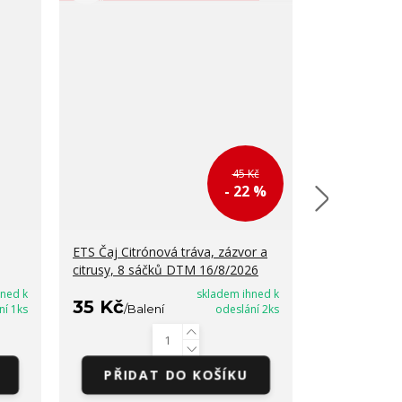
45 Kč
- 22 %
ETS Čaj Citrónová tráva, zázvor a
ETS Čaj Earl
citrusy, 8 sáčků DTM 16/8/2026
16/8/2026
hned k
skladem ihned k
35 Kč
35 Kč
ní 1ks
/
Balení
odeslání 2ks
/
Bal
PŘIDAT DO KOŠÍKU
PŘIDA