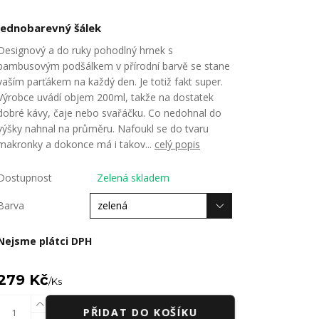
jednobarevný šálek
Designový a do ruky pohodlný hrnek s
bambusovým podšálkem v přírodní barvě se stane
vaším parťákem na každý den. Je totiž fakt super.
Výrobce uvádí objem 200ml, takže na dostatek
dobré kávy, čaje nebo svařáčku. Co nedohnal do
výšky nahnal na průměru. Nafoukl se do tvaru
makronky a dokonce má i takov...
celý popis
Dostupnost
Zelená skladem
Barva
Nejsme plátci DPH
279 Kč
/
Ks
PŘIDAT DO KOŠÍKU