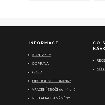
INFORMACE
CO 
KÁV
KONTAKTY
REC
DOPRAVA
NĚCO
GDPR
OBCHODNÍ PODMÍNKY
VRÁCENÍ ZBOŽÍ do 14 dnů
REKLAMACE A VÝMĚNY