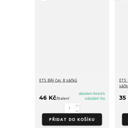
ETS Bílý čaj, 8 sáčků
ETS 
sáčk
skladem ihned k
46 Kč
35
/
Balení
odeslání 1ks
PŘIDAT DO KOŠÍKU