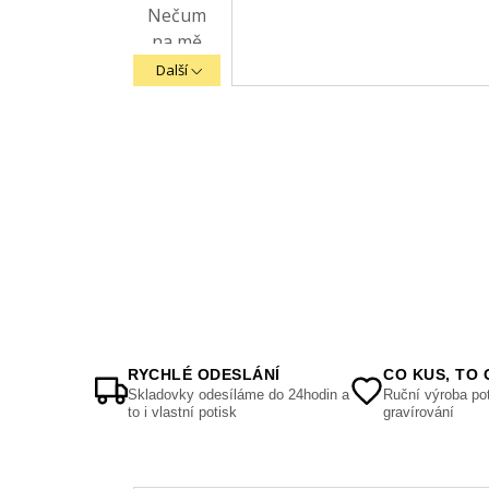
Další
RYCHLÉ ODESLÁNÍ
CO KUS, TO 
Skladovky odesíláme do 24hodin a
Ruční výroba pot
to i vlastní potisk
gravírování