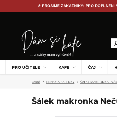
📌 PROSÍME ZÁKAZNÍKY: PRO DOPLNĚNÍ
PRO UČITELE
KAFE
ČAJ
H
Úvod
HRNKY & SKLENKY
ŠÁLKY MAKRONKA - VÁM
Šálek makronka Ne