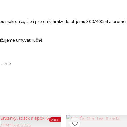
ypu makronka, ale i pro další hrnky do objemu 300/400ml a průmě
ručujeme umývat ručně.
 na mě
Akce