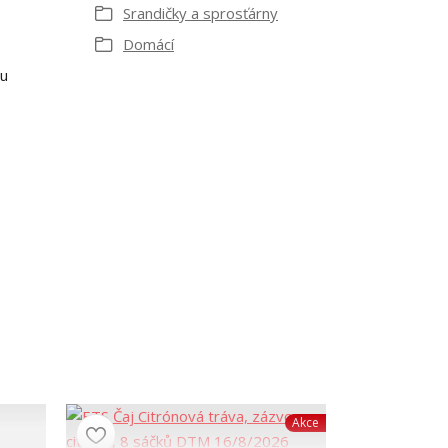
Srandičky a sprosťárny
Domácí
ru
Akce