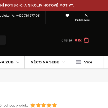
NÍ POTISK 👈
A NIKOLIV HOTOVÉ MOTIVY.
volejte.
+420 739 577 041
Přihlášení
0
ks
za
0 Kč
NA ZUB
NĚCO NA SEBE
Více
Ohodnotit produkt