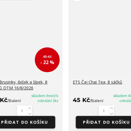
45 Kč
- 22 %
Brusinky, ibišek a šípek, 8
ETS Čaj Chai Tea, 8 sáčků
ů DTM 16/8/2026
skladem ihned k
skladem i
 Kč
45 Kč
/
Balení
odeslání 3ks
/
Balení
odeslá
PŘIDAT DO KOŠÍKU
PŘIDAT DO KOŠÍKU