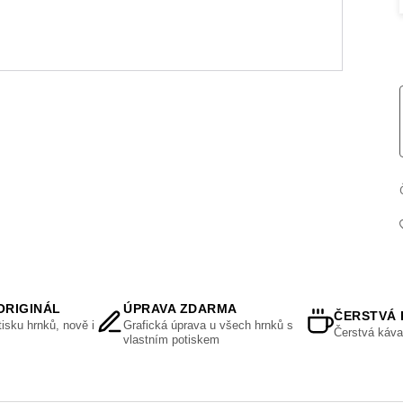
ORIGINÁL
ÚPRAVA ZDARMA
ČERSTVÁ 
isku hrnků, nově i
Grafická úprava u všech hrnků s
Čerstvá káva
vlastním potiskem