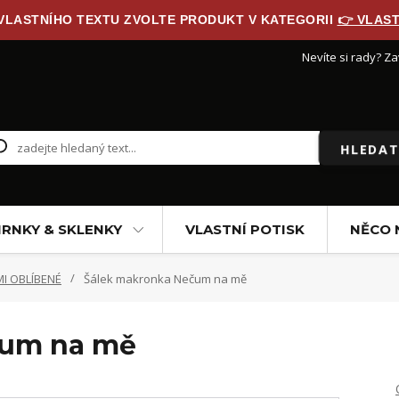
 VLASTNÍHO TEXTU ZVOLTE PRODUKT V KATEGORII
👉 VLAST
Nevíte si rady? Za
HLEDAT
RNKY & SKLENKY
VLASTNÍ POTISK
NĚCO 
I OBLÍBENÉ
Šálek makronka Nečum na mě
čum na mě