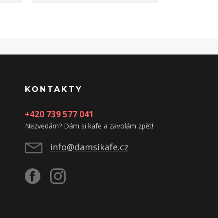
KONTAKTY
+420 739 577 041
Nezvedám? Dám si kafe a zavolám zpět!
info@damsikafe.cz